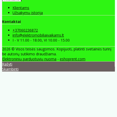
Klientams
Užsakymų istorija
Kontaktai
+37060236872
info@elektromobiliaivaikams.lt
I - V 11.00 - 18.00, VI 10.00 - 15.00
2026 © Visos teisės saugomos. Kopijuoti, platinti svetainės turinį
be autorių sutikimo draudžiama.
Elektroninių parduotuvių nuoma
-
eshoprent.com
Rašyti
Skambinti