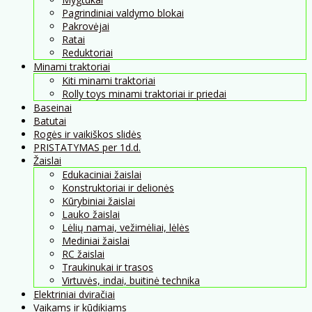
Pagrindiniai valdymo blokai
Pakrovėjai
Ratai
Reduktoriai
Minami traktoriai
Kiti minami traktoriai
Rolly toys minami traktoriai ir priedai
Baseinai
Batutai
Rogės ir vaikiškos slidės
PRISTATYMAS per 1d.d.
Žaislai
Edukaciniai žaislai
Konstruktoriai ir delionės
Kūrybiniai žaislai
Lauko žaislai
Lėlių namai, vežimėliai, lėlės
Mediniai žaislai
RC žaislai
Traukinukai ir trasos
Virtuvės, indai, buitinė technika
Elektriniai dviračiai
Vaikams ir kūdikiams