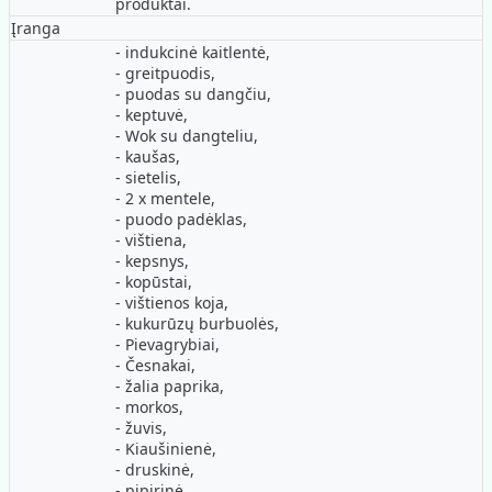
produktai.
Įranga
- indukcinė kaitlentė,
- greitpuodis,
- puodas su dangčiu,
- keptuvė,
- Wok su dangteliu,
- kaušas,
- sietelis,
- 2 x mentele,
- puodo padėklas,
- vištiena,
- kepsnys,
- kopūstai,
- vištienos koja,
- kukurūzų burbuolės,
- Pievagrybiai,
- Česnakai,
- žalia paprika,
- morkos,
- žuvis,
- Kiaušinienė,
- druskinė,
- pipirinė,