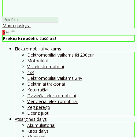
Mano paskyra
00
€0
0
Prekių krepšelis tuščias!
Elektromobiliai vaikams
Elektromobiliai vaikams iki 200eur
Motociklai
Visi elektromobiliai
4x4
Elektromobiliai vaikams 24V
Elektriniai traktoriai
Keturračiai
Dviviečiai elektromobiliai
Vienviečiai elektromobiliai
Peg perego
Licenzijuoti
Atsarginės dalys
Akumuliatoriai
Kitos dalys
Mygtukai