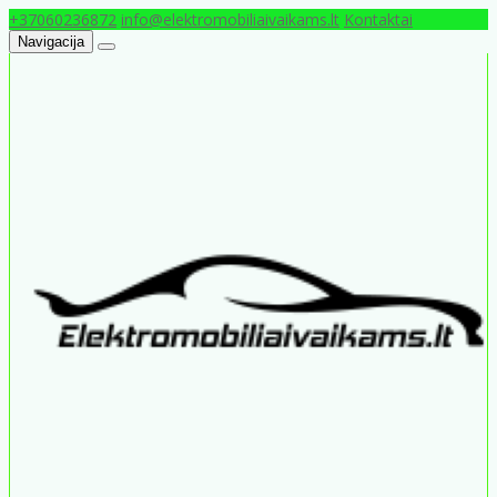
+37060236872
info@elektromobiliaivaikams.lt
Kontaktai
Navigacija