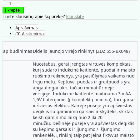
Turite klausimų apie šią prekę?
Klauskite
Aprašymas
(0) Atsiliepimai
apibūdinimas
Didelis jaunojo virėjo rinkinys (ZDZ.555-BX048)
Nuostabus, gerai įrengtas virtuvės komplektas,
kurį sudaro indukcinė kaitlentė, puodai ir maisto
ruošimo reikmenys, yra pasiūlymas vaikams nuo
trejų metų. Keptuvė, puodas ir greitpuodis yra
apgaulingai tikri, tačiau miniatiūrinėje
versijoje. Indukcinė kaitlentė maitinama 3 x AA
1,5V baterijomis (į komplektą neįeina), turi garso
ir šviesos efektus. Kairėje pusėje yra apšviestas
degiklis su gaminimo garsais ir skydelis, skirtas
keisti gaminimo laiką nuo 2 iki 20
minučių. Dešinėje pusėje yra apšviestas degiklis
su kepimo garsais ir įjungimo / išjungimo
rankenėlė. Į rinkinį taip pat įeina fiktyvūs maisto