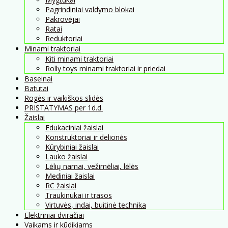
Pagrindiniai valdymo blokai
Pakrovėjai
Ratai
Reduktoriai
Minami traktoriai
Kiti minami traktoriai
Rolly toys minami traktoriai ir priedai
Baseinai
Batutai
Rogės ir vaikiškos slidės
PRISTATYMAS per 1d.d.
Žaislai
Edukaciniai žaislai
Konstruktoriai ir delionės
Kūrybiniai žaislai
Lauko žaislai
Lėlių namai, vežimėliai, lėlės
Mediniai žaislai
RC žaislai
Traukinukai ir trasos
Virtuvės, indai, buitinė technika
Elektriniai dviračiai
Vaikams ir kūdikiams