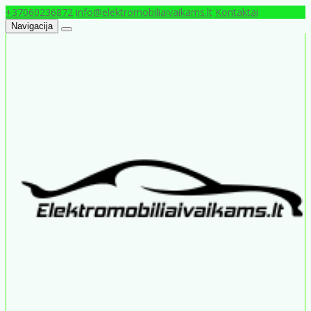
+37060236872
info@elektromobiliaivaikams.lt
Kontaktai
Navigacija