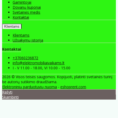
Gamintojai
Dovanų kuponai
Svetainės medis
Kontaktai
Klientams
Klientams
Užsakymų istorija
Kontaktai
+37060236872
info@elektromobiliaivaikams.lt
I - V 11.00 - 18.00, VI 10.00 - 15.00
2026 © Visos teisės saugomos. Kopijuoti, platinti svetainės turinį
be autorių sutikimo draudžiama.
Elektroninių parduotuvių nuoma
-
eshoprent.com
Rašyti
Skambinti