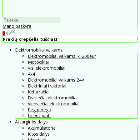
Mano paskyra
00
€0
0
Prekių krepšelis tuščias!
Elektromobiliai vaikams
Elektromobiliai vaikams iki 200eur
Motociklai
Visi elektromobiliai
4x4
Elektromobiliai vaikams 24V
Elektriniai traktoriai
Keturračiai
Dviviečiai elektromobiliai
Vienviečiai elektromobiliai
Peg perego
Licenzijuoti
Atsarginės dalys
Akumuliatoriai
Kitos dalys
Mygtukai