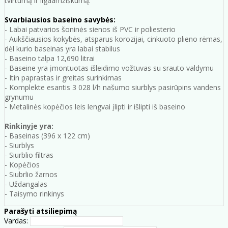
tvirtumą ir ilgaamžiškumą.
Svarbiausios baseino savybės:
- Labai patvarios šoninės sienos iš PVC ir poliesterio
- Aukščiausios kokybės, atsparus korozijai, cinkuoto plieno rėmas,
dėl kurio baseinas yra labai stabilus
- Baseino talpa 12,690 litrai
- Baseine yra įmontuotas išleidimo vožtuvas su srauto valdymu
- Itin paprastas ir greitas surinkimas
-
Komplekte esantis 3 028 l/h našumo siurblys pasirūpins vandens
grynumu
-
Metalinės kopėčios leis lengvai įlipti ir išlipti iš baseino
Rinkinyje yra:
- Baseinas (396 x 122 cm)
- Siurblys
- Siurblio filtras
- Kopėčios
- Siubrlio žarnos
- Uždangalas
- Taisymo rinkinys
Parašyti atsiliepimą
Vardas: