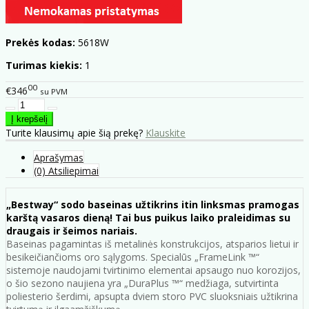
Prekės kodas:
5618W
Turimas kiekis:
1
00
€346
su PVM
Turite klausimų apie šią prekę?
Klauskite
Aprašymas
(0) Atsiliepimai
„Bestway“ sodo baseinas užtikrins itin linksmas pramogas
karštą vasaros dieną! Tai bus puikus laiko praleidimas su
draugais ir šeimos nariais.
Baseinas pagamintas iš metalinės konstrukcijos, atsparios lietui ir
besikeičiančioms oro sąlygoms. Specialūs „FrameLink ™“
sistemoje naudojami tvirtinimo elementai apsaugo nuo korozijos,
o šio sezono naujiena yra „DuraPlus ™“ medžiaga, sutvirtinta
poliesterio šerdimi, apsupta dviem storo PVC sluoksniais užtikrina