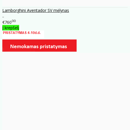
Lamborghini Aventador SV mėlynas
..
00
€760
Į krepšelį