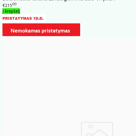
00
€215
Į krepšelį