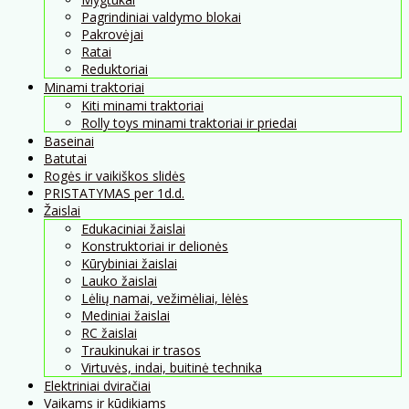
Pagrindiniai valdymo blokai
Pakrovėjai
Ratai
Reduktoriai
Minami traktoriai
Kiti minami traktoriai
Rolly toys minami traktoriai ir priedai
Baseinai
Batutai
Rogės ir vaikiškos slidės
PRISTATYMAS per 1d.d.
Žaislai
Edukaciniai žaislai
Konstruktoriai ir delionės
Kūrybiniai žaislai
Lauko žaislai
Lėlių namai, vežimėliai, lėlės
Mediniai žaislai
RC žaislai
Traukinukai ir trasos
Virtuvės, indai, buitinė technika
Elektriniai dviračiai
Vaikams ir kūdikiams