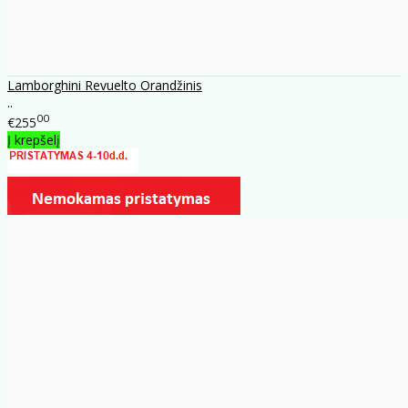
Lamborghini Revuelto Orandžinis
..
00
€255
Į krepšelį