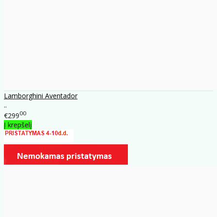
Lamborghini Aventador
..
00
€299
Į krepšelį