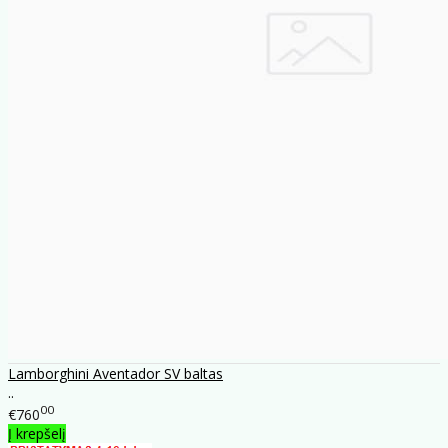
Lamborghini Aventador SV baltas
..
00
€760
Į krepšelį