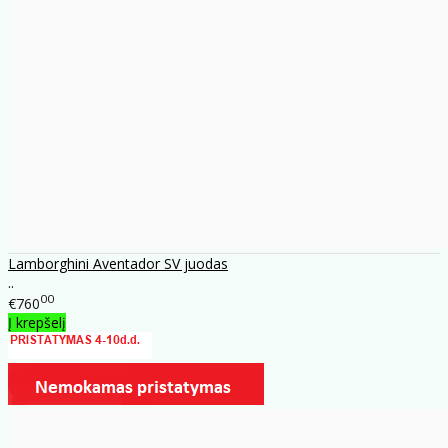
Lamborghini Aventador SV juodas
..
00
€760
Į krepšelį