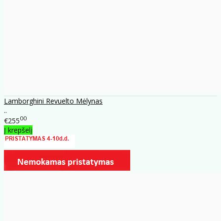
Lamborghini Revuelto Mėlynas
..
00
€255
Į krepšelį