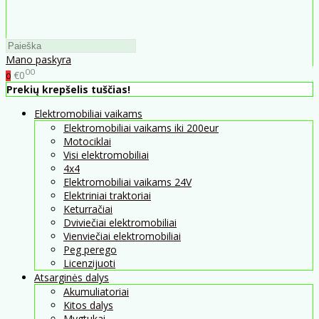
Mano paskyra
00
€0
0
Prekių krepšelis tuščias!
Elektromobiliai vaikams
Elektromobiliai vaikams iki 200eur
Motociklai
Visi elektromobiliai
4x4
Elektromobiliai vaikams 24V
Elektriniai traktoriai
Keturračiai
Dviviečiai elektromobiliai
Vienviečiai elektromobiliai
Peg perego
Licenzijuoti
Atsarginės dalys
Akumuliatoriai
Kitos dalys
Mygtukai