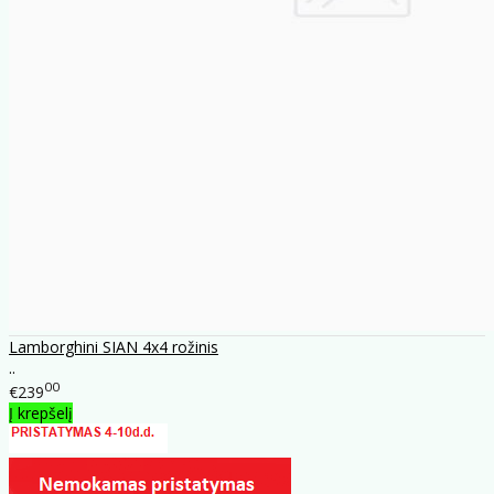
Lamborghini SIAN 4x4 rožinis
..
00
€239
Į krepšelį