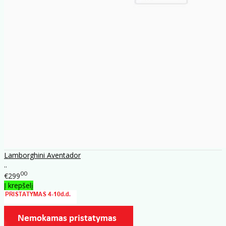
Lamborghini Aventador
..
00
€299
Į krepšelį