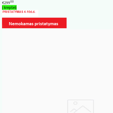
00
€299
Į krepšelį