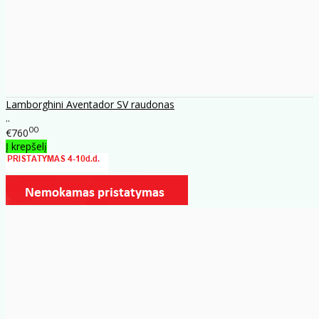
Lamborghini Aventador SV raudonas
..
00
€760
Į krepšelį