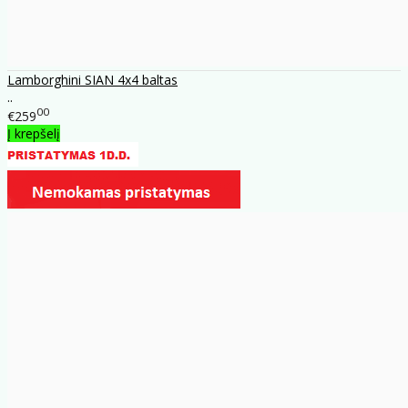
Lamborghini SIAN 4x4 baltas
..
00
€259
Į krepšelį