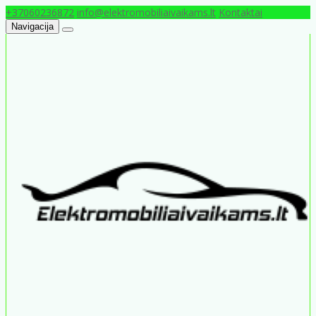
+37060236872
info@elektromobiliaivaikams.lt
Kontaktai
Navigacija