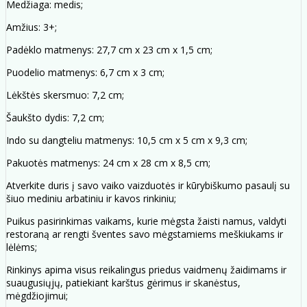
Medžiaga: medis;
Amžius: 3+;
Padėklo matmenys: 27,7 cm x 23 cm x 1,5 cm;
Puodelio matmenys: 6,7 cm x 3 cm;
Lėkštės skersmuo: 7,2 cm;
Šaukšto dydis: 7,2 cm;
Indo su dangteliu matmenys: 10,5 cm x 5 cm x 9,3 cm;
Pakuotės matmenys: 24 cm x 28 cm x 8,5 cm;
Atverkite duris į savo vaiko vaizduotės ir kūrybiškumo pasaulį su
šiuo mediniu arbatiniu ir kavos rinkiniu;
Puikus pasirinkimas vaikams, kurie mėgsta žaisti namus, valdyti
restoraną ar rengti šventes savo mėgstamiems meškiukams ir
lėlėms;
Rinkinys apima visus reikalingus priedus vaidmenų žaidimams ir
suaugusiųjų, patiekiant karštus gėrimus ir skanėstus,
mėgdžiojimui;