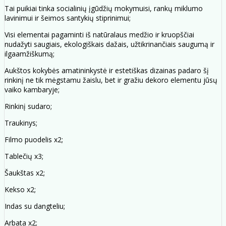
Tai puikiai tinka socialinių įgūdžių mokymuisi, rankų miklumo
lavinimui ir šeimos santykių stiprinimui;
Visi elementai pagaminti iš natūralaus medžio ir kruopščiai
nudažyti saugiais, ekologiškais dažais, užtikrinančiais saugumą ir
ilgaamžiškumą;
Aukštos kokybės amatininkystė ir estetiškas dizainas padaro šį
rinkinį ne tik mėgstamu žaislu, bet ir gražiu dekoro elementu jūsų
vaiko kambaryje;
Rinkinį sudaro;
Traukinys;
Filmo puodelis x2;
Tablečių x3;
Šaukštas x2;
Kekso x2;
Indas su dangteliu;
Arbata x2;