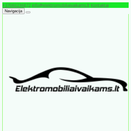
+37060236872
info@elektromobiliaivaikams.lt
Kontaktai
Navigacija