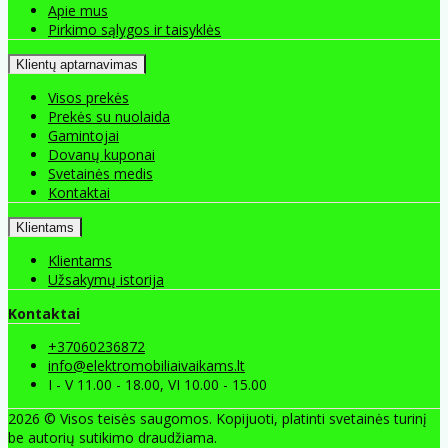
Apie mus
Pirkimo sąlygos ir taisyklės
Klientų aptarnavimas
Visos prekės
Prekės su nuolaida
Gamintojai
Dovanų kuponai
Svetainės medis
Kontaktai
Klientams
Klientams
Užsakymų istorija
Kontaktai
+37060236872
info@elektromobiliaivaikams.lt
I - V 11.00 - 18.00, VI 10.00 - 15.00
2026 © Visos teisės saugomos. Kopijuoti, platinti svetainės turinį
be autorių sutikimo draudžiama.