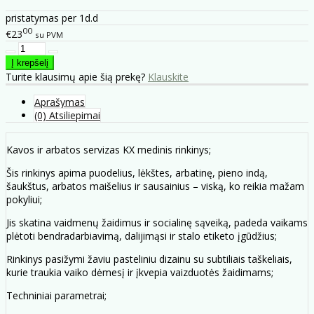
pristatymas per 1d.d
00
€23
su PVM
Turite klausimų apie šią prekę?
Klauskite
Aprašymas
(0) Atsiliepimai
Kavos ir arbatos servizas KX medinis rinkinys;
Šis rinkinys apima puodelius, lėkštes, arbatinę, pieno indą,
šaukštus, arbatos maišelius ir sausainius – viską, ko reikia mažam
pokyliui;
Jis skatina vaidmenų žaidimus ir socialinę sąveiką, padeda vaikams
plėtoti bendradarbiavimą, dalijimąsi ir stalo etiketo įgūdžius;
Rinkinys pasižymi žaviu pasteliniu dizainu su subtiliais taškeliais,
kurie traukia vaiko dėmesį ir įkvepia vaizduotės žaidimams;
Techniniai parametrai;