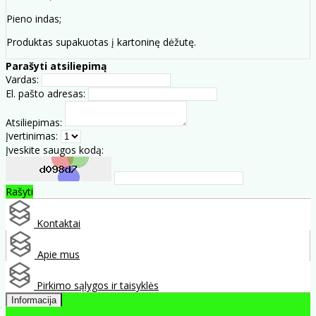
Pieno indas;
Produktas supakuotas į kartoninę dėžutę.
Parašyti atsiliepimą
Vardas:
El. pašto adresas:
Atsiliepimas:
Įvertinimas:
Įveskite saugos kodą:
Rašyti
Kontaktai
Apie mus
Pirkimo sąlygos ir taisyklės
Informacija