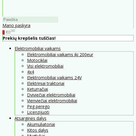
Mano paskyra
00
€0
0
Prekių krepšelis tuščias!
Elektromobiliai vaikams
Elektromobiliai vaikams iki 200eur
Motociklai
Visi elektromobiliai
4x4
Elektromobiliai vaikams 24V
Elektriniai traktoriai
Keturračiai
Dviviečiai elektromobiliai
Vienviečiai elektromobiliai
Peg perego
Licenzijuoti
Atsarginės dalys
Akumuliatoriai
Kitos dalys
Mygtukai