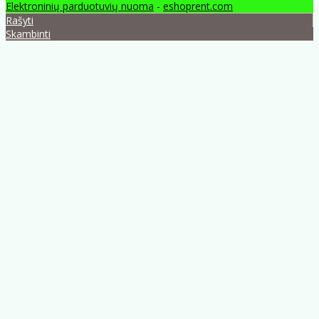
Elektroninių parduotuvių nuoma
-
eshoprent.com
Rašyti
Skambinti