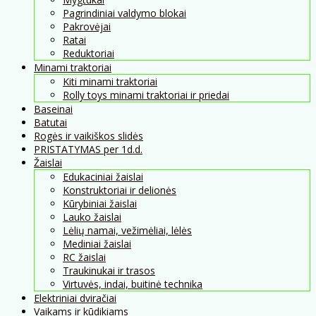
Pagrindiniai valdymo blokai
Pakrovėjai
Ratai
Reduktoriai
Minami traktoriai
Kiti minami traktoriai
Rolly toys minami traktoriai ir priedai
Baseinai
Batutai
Rogės ir vaikiškos slidės
PRISTATYMAS per 1d.d.
Žaislai
Edukaciniai žaislai
Konstruktoriai ir delionės
Kūrybiniai žaislai
Lauko žaislai
Lėlių namai, vežimėliai, lėlės
Mediniai žaislai
RC žaislai
Traukinukai ir trasos
Virtuvės, indai, buitinė technika
Elektriniai dviračiai
Vaikams ir kūdikiams