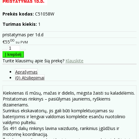
Prekės kodas:
C51058W
Turimas kiekis:
1
pristatymas per 1d.d
00
€55
su PVM
Turite klausimų apie šią prekę?
Klauskite
Aprašymas
(0) Atsiliepimai
Kiekvienas iš mūsų, mažas ir didelis, mėgsta žaisti su kaladėlėmis.
Pristatomas rinkinys – pasiūlymas jauniems, ryškiems
dizaineriams.
Surinkus ekskavatorių, jis gali būti komplektuojamas su
baterijomis ir lengvai valdomas komplekte esančiu nuotolinio
valdymo pulteliu.
Šis 491 dalių rinkinys lavina vaizduotę, rankinius įgūdžius ir
motorinę koordinaciją.