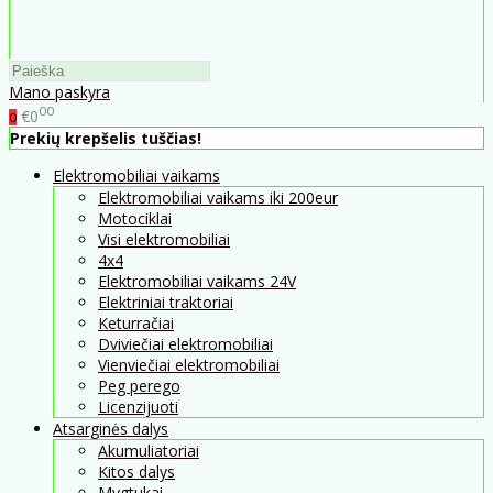
Mano paskyra
00
€0
0
Prekių krepšelis tuščias!
Elektromobiliai vaikams
Elektromobiliai vaikams iki 200eur
Motociklai
Visi elektromobiliai
4x4
Elektromobiliai vaikams 24V
Elektriniai traktoriai
Keturračiai
Dviviečiai elektromobiliai
Vienviečiai elektromobiliai
Peg perego
Licenzijuoti
Atsarginės dalys
Akumuliatoriai
Kitos dalys
Mygtukai