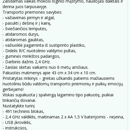
Žaisdamas vaikas mokosi loginio mąstymo, naudojasi daiktais ir
derina juos tarpusavyje.
Transporto priemonės savybės:
- važiavimas pirmyn ir atgal,
- pasukti į dešinę ir į kairę,
- šviečiančios lemputės,
- atidaromos durys,
- atidaromas gaubtas,
- važiuoklė pagaminta iš sustiprinto plastiko,
- Didelis R/C nuotolinio valdymo pultas,
- guminės minkštos padangos,
- Darbinis dažnis 2,4 GHz.
- žaislas skirtas vaikams nuo 6 metų amžiaus.
Pakuotės matmenys apie 43 cm x 34 cm x 10 cm.
Pristatytas rinkinys – greitas užkandis patiems mažiausiems
nuotoliniu būdu valdomų transporto priemonių ir puikių emocijų
gerbėjams!
Viskas supakuota į spalvingą lagamino tipo pakuotę, puikiai
tinkančią dovanai.
Nustatykite turinį
- 491 techninis blokas,
- 2,4 GHz valdiklis, maitinamas 2 x AA 1,5 V baterijomis - neįeina,
- USB įkroviklis,
- instrukcijos,