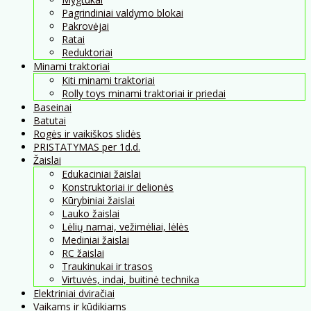
Pagrindiniai valdymo blokai
Pakrovėjai
Ratai
Reduktoriai
Minami traktoriai
Kiti minami traktoriai
Rolly toys minami traktoriai ir priedai
Baseinai
Batutai
Rogės ir vaikiškos slidės
PRISTATYMAS per 1d.d.
Žaislai
Edukaciniai žaislai
Konstruktoriai ir delionės
Kūrybiniai žaislai
Lauko žaislai
Lėlių namai, vežimėliai, lėlės
Mediniai žaislai
RC žaislai
Traukinukai ir trasos
Virtuvės, indai, buitinė technika
Elektriniai dviračiai
Vaikams ir kūdikiams