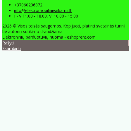
+37060236872
info@elektromobiliaivaikams.lt
I - V 11.00 - 18.00, VI 10.00 - 15.00
2026 © Visos teisės saugomos. Kopijuoti, platinti svetainės turinį
be autorių sutikimo draudžiama.
Elektroninių parduotuvių nuoma
-
eshoprent.com
Rašyti
Skambinti