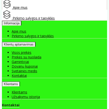
Apie mus
Pirkimo sąlygos ir taisyklės
Informacija
Apie mus
Pirkimo sąlygos ir taisyklės
Klientų aptarnavimas
Visos prekės
Prekės su nuolaida
Gamintojai
Dovanų kuponai
Svetainės medis
Kontaktai
Klientams
Klientams
Užsakymų istorija
Kontaktai