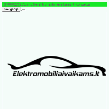
+37060236872
info@elektromobiliaivaikams.lt
Kontaktai
Navigacija