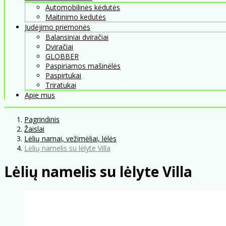
Automobilinės kėdutės
Maitinimo kedutės
Judėjimo priemonės
Balansiniai dviračiai
Dviračiai
GLOBBER
Paspiriamos mašinėlės
Paspirtukai
Triratukai
Apie mus
Pagrindinis
Žaislai
Lėlių namai, vežimėliai, lėlės
Lėlių namelis su lėlyte Villa
Lėlių namelis su lėlyte Villa