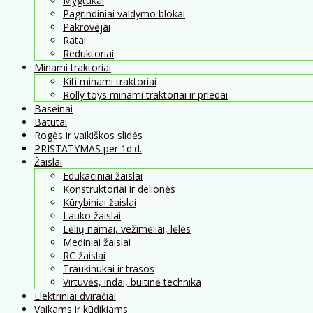
Mygtukai
Pagrindiniai valdymo blokai
Pakrovėjai
Ratai
Reduktoriai
Minami traktoriai
Kiti minami traktoriai
Rolly toys minami traktoriai ir priedai
Baseinai
Batutai
Rogės ir vaikiškos slidės
PRISTATYMAS per 1d.d.
Žaislai
Edukaciniai žaislai
Konstruktoriai ir delionės
Kūrybiniai žaislai
Lauko žaislai
Lėlių namai, vežimėliai, lėlės
Mediniai žaislai
RC žaislai
Traukinukai ir trasos
Virtuvės, indai, buitinė technika
Elektriniai dviračiai
Vaikams ir kūdikiams