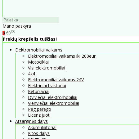
Mano paskyra
00
€0
0
Prekių krepšelis tuščias!
Elektromobiliai vaikams
Elektromobiliai vaikams iki 200eur
Motociklai
Visi elektromobiliai
4x4
Elektromobiliai vaikams 24V
Elektriniai traktoriai
Keturračiai
Dviviečiai elektromobiliai
Vienviečiai elektromobiliai
Peg perego
Licenzijuoti
Atsarginės dalys
Akumuliatoriai
Kitos dalys