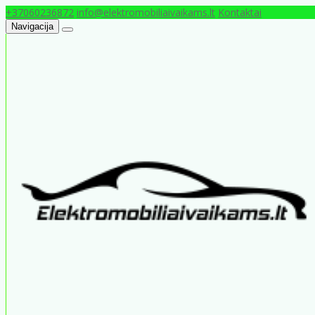
+37060236872
info@elektromobiliaivaikams.lt
Kontaktai
Navigacija