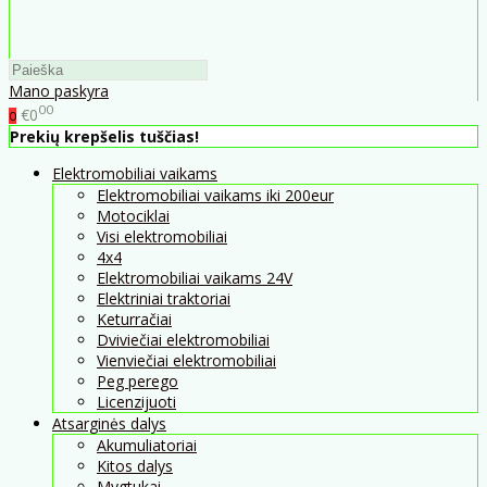
Mano paskyra
00
€0
0
Prekių krepšelis tuščias!
Elektromobiliai vaikams
Elektromobiliai vaikams iki 200eur
Motociklai
Visi elektromobiliai
4x4
Elektromobiliai vaikams 24V
Elektriniai traktoriai
Keturračiai
Dviviečiai elektromobiliai
Vienviečiai elektromobiliai
Peg perego
Licenzijuoti
Atsarginės dalys
Akumuliatoriai
Kitos dalys
Mygtukai