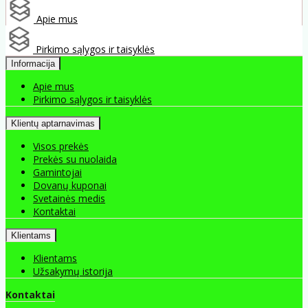
Apie mus
Pirkimo sąlygos ir taisyklės
Informacija
Apie mus
Pirkimo sąlygos ir taisyklės
Klientų aptarnavimas
Visos prekės
Prekės su nuolaida
Gamintojai
Dovanų kuponai
Svetainės medis
Kontaktai
Klientams
Klientams
Užsakymų istorija
Kontaktai