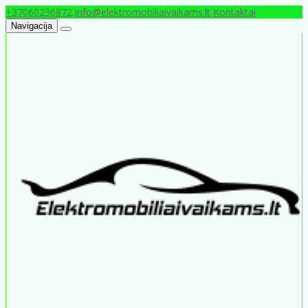
+37060236872
info@elektromobiliaivaikams.lt
Kontaktai
Navigacija