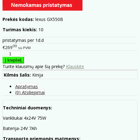
Prekės kodas:
lexus GX550B
Turimas kiekis:
10
pristatymas per 1d.d
00
€269
su PVM
Turite klausimų apie šią prekę?
Klauskite
Kilmės šalis:
Kinija
Aprašymas
(0) Atsiliepimai
Techniniai duomenys:
Varikliukai 4x24V 75W
Baterija-24V 7Ah
Transporto priemonės matmenys: