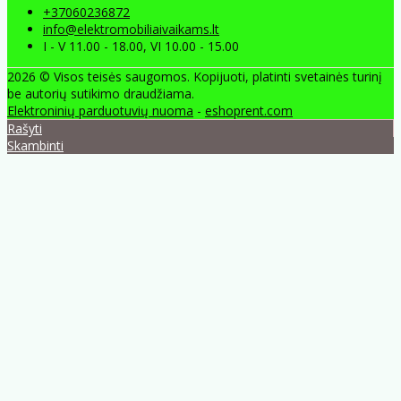
+37060236872
info@elektromobiliaivaikams.lt
I - V 11.00 - 18.00, VI 10.00 - 15.00
2026 © Visos teisės saugomos. Kopijuoti, platinti svetainės turinį
be autorių sutikimo draudžiama.
Elektroninių parduotuvių nuoma
-
eshoprent.com
Rašyti
Skambinti