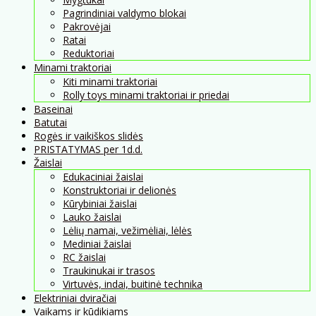
Pagrindiniai valdymo blokai
Pakrovėjai
Ratai
Reduktoriai
Minami traktoriai
Kiti minami traktoriai
Rolly toys minami traktoriai ir priedai
Baseinai
Batutai
Rogės ir vaikiškos slidės
PRISTATYMAS per 1d.d.
Žaislai
Edukaciniai žaislai
Konstruktoriai ir delionės
Kūrybiniai žaislai
Lauko žaislai
Lėlių namai, vežimėliai, lėlės
Mediniai žaislai
RC žaislai
Traukinukai ir trasos
Virtuvės, indai, buitinė technika
Elektriniai dviračiai
Vaikams ir kūdikiams