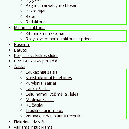
Pagrindiniai valdymo blokai
Pakrovėjai
Ratai
Reduktoriai
Minami traktoriai
Kiti minami traktoriai
Rolly toys minami traktoriai ir priedai
Baseinai
Batutai
Rogės ir vaikiškos slidės
PRISTATYMAS per 1d.d.
Žaislai
Edukaciniai žaislai
Konstruktoriai ir delionės
Kūrybiniai žaislai
Lauko žaislai
Lėlių namai, vežimėliai, lėlės
Mediniai žaislai
RC žaislai
Traukinukai ir trasos
Virtuvės, indai, buitinė technika
Elektriniai dviračiai
Vaikams ir kūdikiams