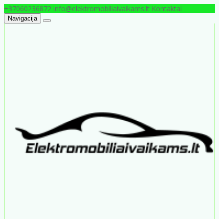
+37060236872
info@elektromobiliaivaikams.lt
Kontaktai
Navigacija