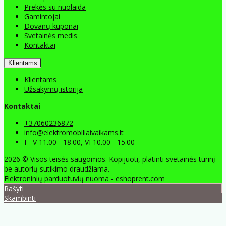
Prekės su nuolaida
Gamintojai
Dovanų kuponai
Svetainės medis
Kontaktai
Klientams
Klientams
Užsakymų istorija
Kontaktai
+37060236872
info@elektromobiliaivaikams.lt
I - V 11.00 - 18.00, VI 10.00 - 15.00
2026 © Visos teisės saugomos. Kopijuoti, platinti svetainės turinį
be autorių sutikimo draudžiama.
Elektroninių parduotuvių nuoma
-
eshoprent.com
Rašyti
Skambinti