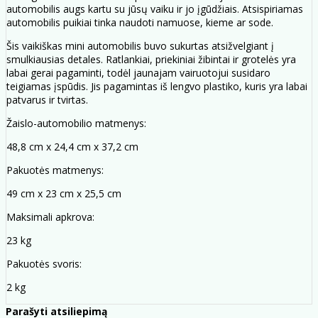
automobilis augs kartu su jūsų vaiku ir jo įgūdžiais. Atsispiriamas
automobilis puikiai tinka naudoti namuose, kieme ar sode.
Šis vaikiškas mini automobilis buvo sukurtas atsižvelgiant į
smulkiausias detales. Ratlankiai, priekiniai žibintai ir grotelės yra
labai gerai pagaminti, todėl jaunajam vairuotojui susidaro
teigiamas įspūdis. Jis pagamintas iš lengvo plastiko, kuris yra labai
patvarus ir tvirtas.
Žaislo-automobilio matmenys:
48,8 cm x 24,4 cm x 37,2 cm
Pakuotės matmenys:
49 cm x 23 cm x 25,5 cm
Maksimali apkrova:
23 kg
Pakuotės svoris:
2 kg
Parašyti atsiliepimą