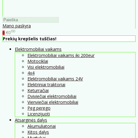
Mano paskyra
00
€0
0
Prekių krepšelis tuščias!
Elektromobiliai vaikams
Elektromobiliai vaikams iki 200eur
Motociklai
Visi elektromobiliai
4x4
Elektromobiliai vaikams 24V
Elektriniai traktoriai
Keturračiai
Dviviečiai elektromobiliai
Vienviečiai elektromobiliai
Peg perego
Licenzijuoti
Atsarginės dalys
Akumuliatoriai
Kitos dalys
Mygtukai