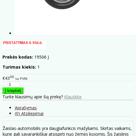
Prekės kodas:
19506 J
Turimas kiekis:
1
00
€43
su PVM
Turite klausimų apie šią prekę?
Klauskite
Aprašymas
(0) Atsiliepimai
Žaislas-automobilis yra daugiafunkcis mažyliams. Skirtas vaikams,
kurie gali savarankiškai atsispirti nuo žemės kojomis. Šis žaislinis