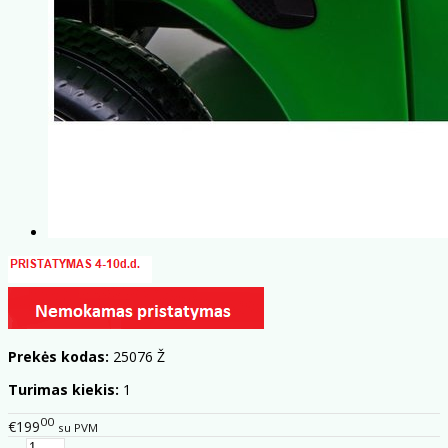
Prekės kodas:
25076 Ž
Turimas kiekis:
1
00
€199
su PVM