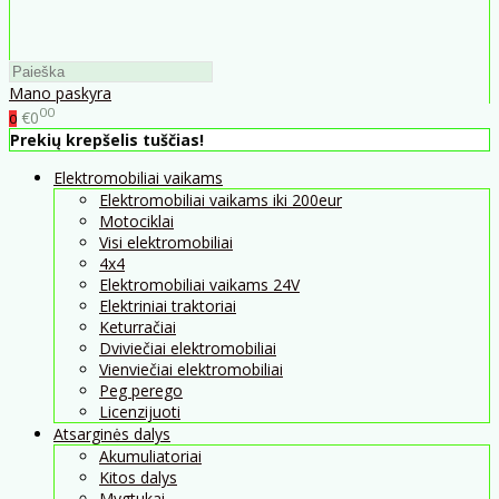
Mano paskyra
00
€0
0
Prekių krepšelis tuščias!
Elektromobiliai vaikams
Elektromobiliai vaikams iki 200eur
Motociklai
Visi elektromobiliai
4x4
Elektromobiliai vaikams 24V
Elektriniai traktoriai
Keturračiai
Dviviečiai elektromobiliai
Vienviečiai elektromobiliai
Peg perego
Licenzijuoti
Atsarginės dalys
Akumuliatoriai
Kitos dalys
Mygtukai