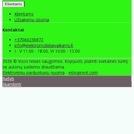
Klientams
Klientams
Užsakymų istorija
Kontaktai
+37060236872
info@elektromobiliaivaikams.lt
I - V 11.00 - 18.00, VI 10.00 - 15.00
2026 © Visos teisės saugomos. Kopijuoti, platinti svetainės turinį
be autorių sutikimo draudžiama.
Elektroninių parduotuvių nuoma
-
eshoprent.com
Rašyti
Skambinti