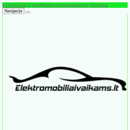
+37060236872
info@elektromobiliaivaikams.lt
Kontaktai
Navigacija