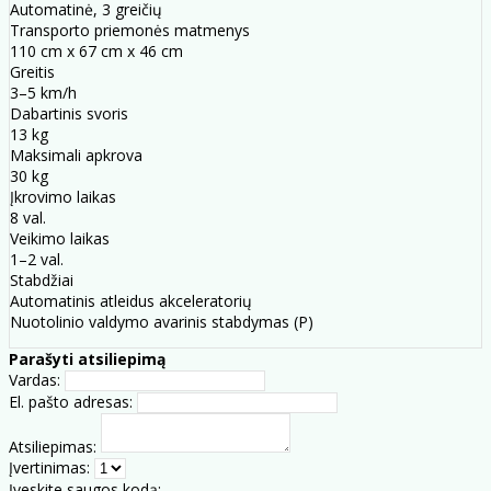
Automatinė, 3 greičių
Transporto priemonės matmenys
110 cm x 67 cm x 46 cm
Greitis
3–5 km/h
Dabartinis svoris
13 kg
Maksimali apkrova
30 kg
Įkrovimo laikas
8 val.
Veikimo laikas
1–2 val.
Stabdžiai
Automatinis atleidus akceleratorių
Nuotolinio valdymo avarinis stabdymas (P)
Parašyti atsiliepimą
Vardas:
El. pašto adresas:
Atsiliepimas:
Įvertinimas:
Įveskite saugos kodą: