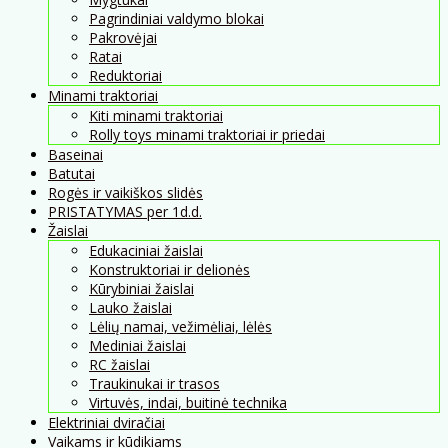
Pagrindiniai valdymo blokai
Pakrovėjai
Ratai
Reduktoriai
Minami traktoriai
Kiti minami traktoriai
Rolly toys minami traktoriai ir priedai
Baseinai
Batutai
Rogės ir vaikiškos slidės
PRISTATYMAS per 1d.d.
Žaislai
Edukaciniai žaislai
Konstruktoriai ir delionės
Kūrybiniai žaislai
Lauko žaislai
Lėlių namai, vežimėliai, lėlės
Mediniai žaislai
RC žaislai
Traukinukai ir trasos
Virtuvės, indai, buitinė technika
Elektriniai dviračiai
Vaikams ir kūdikiams