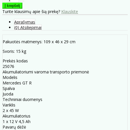
Turite klausimų apie šią prekę?
Klauskite
Aprašymas
(0) Atsiliepimai
Pakuotės matmenys: 109 x 46 x 29 cm
Svoris: 15 kg
Prekės kodas
25076
Akumuliatoriumi varoma transporto priemonė
Modelis
Mercedes GT R
Spalva
Juoda
Techniniai duomenys
Variklis
2 x 45 W
Akumuliatorius
1 x 12 V 4,5 Ah
Pavarų dėžė