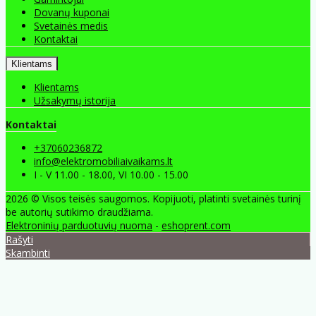
Dovanų kuponai
Svetainės medis
Kontaktai
Klientams
Klientams
Užsakymų istorija
Kontaktai
+37060236872
info@elektromobiliaivaikams.lt
I - V 11.00 - 18.00, VI 10.00 - 15.00
2026 © Visos teisės saugomos. Kopijuoti, platinti svetainės turinį
be autorių sutikimo draudžiama.
Elektroninių parduotuvių nuoma
-
eshoprent.com
Rašyti
Skambinti