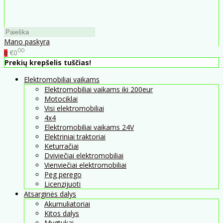
Mano paskyra
00
€0
0
Prekių krepšelis tuščias!
Elektromobiliai vaikams
Elektromobiliai vaikams iki 200eur
Motociklai
Visi elektromobiliai
4x4
Elektromobiliai vaikams 24V
Elektriniai traktoriai
Keturračiai
Dviviečiai elektromobiliai
Vienviečiai elektromobiliai
Peg perego
Licenzijuoti
Atsarginės dalys
Akumuliatoriai
Kitos dalys
Mygtukai