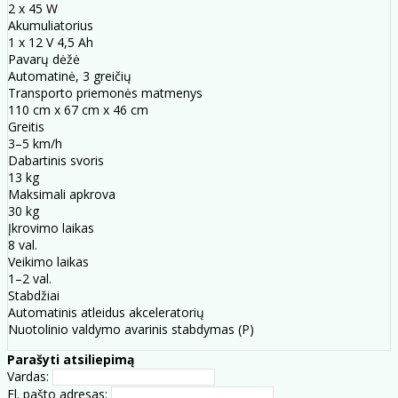
2 x 45 W
Akumuliatorius
1 x 12 V 4,5 Ah
Pavarų dėžė
Automatinė, 3 greičių
Transporto priemonės matmenys
110 cm x 67 cm x 46 cm
Greitis
3–5 km/h
Dabartinis svoris
13 kg
Maksimali apkrova
30 kg
Įkrovimo laikas
8 val.
Veikimo laikas
1–2 val.
Stabdžiai
Automatinis atleidus akceleratorių
Nuotolinio valdymo avarinis stabdymas (P)
Parašyti atsiliepimą
Vardas:
El. pašto adresas: