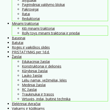
Pagrindiniai valdymo blokai
Pakrovėjai
Ratai
Reduktoriai
Minami traktoriai
Kiti minami traktoriai
Rolly toys minami traktoriai ir priedai
Baseinai
Batutai
Rogės ir vaikiškos slidės
PRISTATYMAS per 1d.d.
Žaislai
Edukaciniai žaislai
Konstruktoriai ir delionės
Kūrybiniai žaislai
Lauko žaislai
Lėlių namai, vežimėliai, lėlės
Mediniai žaislai
RC žaislai
Traukinukai ir trasos
Virtuvės, indai, buitinė technika
Elektriniai dviračiai
Vaikams ir kūdikiams