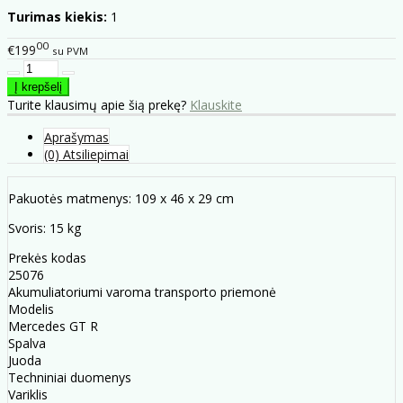
Turimas kiekis:
1
00
€199
su PVM
Turite klausimų apie šią prekę?
Klauskite
Aprašymas
(0) Atsiliepimai
Pakuotės matmenys: 109 x 46 x 29 cm
Svoris: 15 kg
Prekės kodas
25076
Akumuliatoriumi varoma transporto priemonė
Modelis
Mercedes GT R
Spalva
Juoda
Techniniai duomenys
Variklis