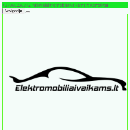
+37060236872
info@elektromobiliaivaikams.lt
Kontaktai
Navigacija