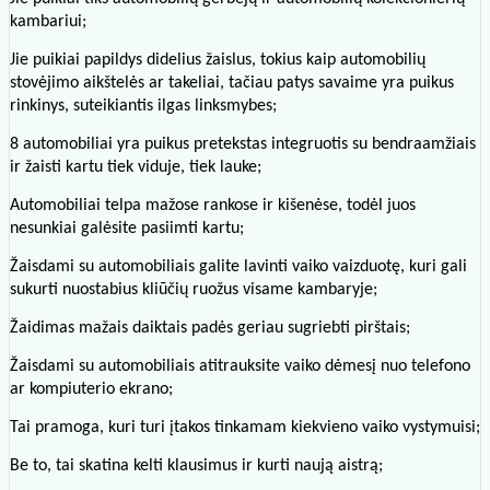
kambariui;
Jie puikiai papildys didelius žaislus, tokius kaip automobilių
stovėjimo aikštelės ar takeliai, tačiau patys savaime yra puikus
rinkinys, suteikiantis ilgas linksmybes;
8 automobiliai yra puikus pretekstas integruotis su bendraamžiais
ir žaisti kartu tiek viduje, tiek lauke;
Automobiliai telpa mažose rankose ir kišenėse, todėl juos
nesunkiai galėsite pasiimti kartu;
Žaisdami su automobiliais galite lavinti vaiko vaizduotę, kuri gali
sukurti nuostabius kliūčių ruožus visame kambaryje;
Žaidimas mažais daiktais padės geriau sugriebti pirštais;
Žaisdami su automobiliais atitrauksite vaiko dėmesį nuo telefono
ar kompiuterio ekrano;
Tai pramoga, kuri turi įtakos tinkamam kiekvieno vaiko vystymuisi;
Be to, tai skatina kelti klausimus ir kurti naują aistrą;