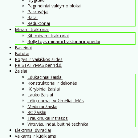
Pagrindiniai valdymo blokai
Pakrovėjai
Ratai
Reduktoriai
Minami traktoriai
Kiti minami traktoriai
Rolly toys minami traktoriai ir priedai
Baseinai
Batutai
Rogės ir vaikiškos slidės
PRISTATYMAS per 1d.d.
Žaislai
Edukaciniai žaislai
Konstruktoriai ir delionės
Kūrybiniai žaislai
Lauko žaislai
Lėlių namai, vežimėliai, lėlės
Mediniai žaislai
RC žaislai
Traukinukai ir trasos
Virtuvės, indai, buitinė technika
Elektriniai dviračiai
Vaikams ir kūdikiams