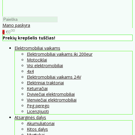
Mano paskyra
00
€0
0
Prekių krepšelis tuščias!
Elektromobiliai vaikams
Elektromobiliai vaikams iki 200eur
Motociklai
Visi elektromobiliai
4x4
Elektromobiliai vaikams 24V
Elektriniai traktoriai
Keturračiai
Dviviečiai elektromobiliai
Vienviečiai elektromobiliai
Peg perego
Licenzijuoti
Atsarginės dalys
Akumuliatoriai
Kitos dalys
Mygtukai