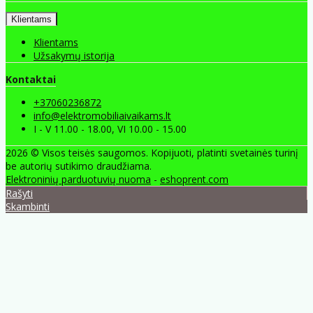
Klientams
Klientams
Užsakymų istorija
Kontaktai
+37060236872
info@elektromobiliaivaikams.lt
I - V 11.00 - 18.00, VI 10.00 - 15.00
2026 © Visos teisės saugomos. Kopijuoti, platinti svetainės turinį
be autorių sutikimo draudžiama.
Elektroninių parduotuvių nuoma
-
eshoprent.com
Rašyti
Skambinti