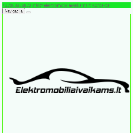
+37060236872
info@elektromobiliaivaikams.lt
Kontaktai
Navigacija