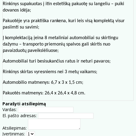
Rinkinys supakuotas į itin estetišką pakuotę su langeliu – puiki
dovanos idėja;
Pakuotėje yra praktiška rankena, kuri leis visą komplektą visur
pasiimti su savimi;
Į komplektaciją įeina 8 metaliniai automobiliai su skirtingu
dažymu – transporto priemonių spalvos gali skirtis nuo
pavaizduotų paveikslėliuose;
Automobiliai turi besisukančius ratus ir neturi pavaros;
Rinkinys skirtas vyresniems nei 3 metų vaikams;
Automobilio matmenys: 6,7 x 3 x 1,5 cm;
Pakuotės matmenys: 26,4 x 26,4 x 4,8 cm.
Parašyti atsiliepimą
Vardas:
El. pašto adresas:
Atsiliepimas:
Įvertinimas: