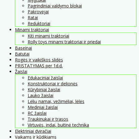
Pagrindiniai valdymo blokai
Pakrovėjai
Ratai
Reduktoriai
Minami traktoriai
Kiti minami traktoriai
Rolly toys minami traktoriai ir priedai
Baseinai
Batutai
Rogės ir vaikiškos slidės
PRISTATYMAS per 1d.d.
Žaislai
Edukaciniai žaislai
Konstruktoriai ir delionės
Kūrybiniai žaislai
Lauko žaislai
Lėlių namai, vežimėliai, lėlės
Mediniai žaislai
RC žaislai
Traukinukai ir trasos
Virtuvės, indai, buitinė technika
Elektriniai dviračiai
Vaikams ir kūdikiams