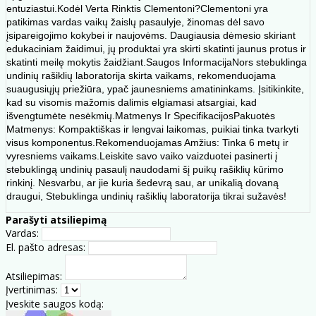
entuziastui.Kodėl Verta Rinktis Clementoni?Clementoni yra
patikimas vardas vaikų žaislų pasaulyje, žinomas dėl savo
įsipareigojimo kokybei ir naujovėms. Daugiausia dėmesio skiriant
edukaciniam žaidimui, jų produktai yra skirti skatinti jaunus protus ir
skatinti meilę mokytis žaidžiant.Saugos InformacijaNors stebuklinga
undinių rašiklių laboratorija skirta vaikams, rekomenduojama
suaugusiųjų priežiūra, ypač jaunesniems amatininkams. Įsitikinkite,
kad su visomis mažomis dalimis elgiamasi atsargiai, kad
išvengtumėte nesėkmių.Matmenys Ir SpecifikacijosPakuotės
Matmenys: Kompaktiškas ir lengvai laikomas, puikiai tinka tvarkyti
visus komponentus.Rekomenduojamas Amžius: Tinka 6 metų ir
vyresniems vaikams.Leiskite savo vaiko vaizduotei pasinerti į
stebuklingą undinių pasaulį naudodami šį puikų rašiklių kūrimo
rinkinį. Nesvarbu, ar jie kuria šedevrą sau, ar unikalią dovaną
draugui, Stebuklinga undinių rašiklių laboratorija tikrai sužavės!
Parašyti atsiliepimą
Vardas:
El. pašto adresas:
Atsiliepimas:
Įvertinimas:
Įveskite saugos kodą: