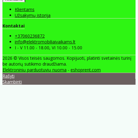
Klientams
Užsakymų istorija
Kontaktai
+37060236872
info@elektromobiliaivaikams.lt
I - V 11.00 - 18.00, VI 10.00 - 15.00
2026 © Visos teisės saugomos. Kopijuoti, platinti svetainės turinį
be autorių sutikimo draudžiama.
Elektroninių parduotuvių nuoma
-
eshoprent.com
Rašyti
Skambinti