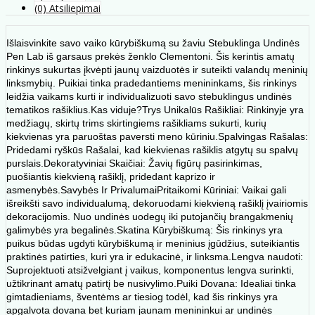
(0) Atsiliepimai
Išlaisvinkite savo vaiko kūrybiškumą su žaviu Stebuklinga Undinės
Pen Lab iš garsaus prekės ženklo Clementoni. Šis kerintis amatų
rinkinys sukurtas įkvėpti jaunų vaizduotės ir suteikti valandų meninių
linksmybių. Puikiai tinka pradedantiems menininkams, šis rinkinys
leidžia vaikams kurti ir individualizuoti savo stebuklingus undinės
tematikos rašiklius.Kas viduje?Trys Unikalūs Rašikliai: Rinkinyje yra
medžiagų, skirtų trims skirtingiems rašikliams sukurti, kurių
kiekvienas yra paruoštas paversti meno kūriniu.Spalvingas Rašalas:
Pridedami ryškūs Rašalai, kad kiekvienas rašiklis atgytų su spalvų
purslais.Dekoratyviniai Skaičiai: Žavių figūrų pasirinkimas,
puošiantis kiekvieną rašiklį, pridedant kaprizo ir
asmenybės.Savybės Ir PrivalumaiPritaikomi Kūriniai: Vaikai gali
išreikšti savo individualumą, dekoruodami kiekvieną rašiklį įvairiomis
dekoracijomis. Nuo undinės uodegų iki putojančių brangakmenių
galimybės yra begalinės.Skatina Kūrybiškumą: Šis rinkinys yra
puikus būdas ugdyti kūrybiškumą ir meninius įgūdžius, suteikiantis
praktinės patirties, kuri yra ir edukacinė, ir linksma.Lengva naudoti:
Suprojektuoti atsižvelgiant į vaikus, komponentus lengva surinkti,
užtikrinant amatų patirtį be nusivylimo.Puiki Dovana: Idealiai tinka
gimtadieniams, šventėms ar tiesiog todėl, kad šis rinkinys yra
apgalvota dovana bet kuriam jaunam menininkui ar undinės