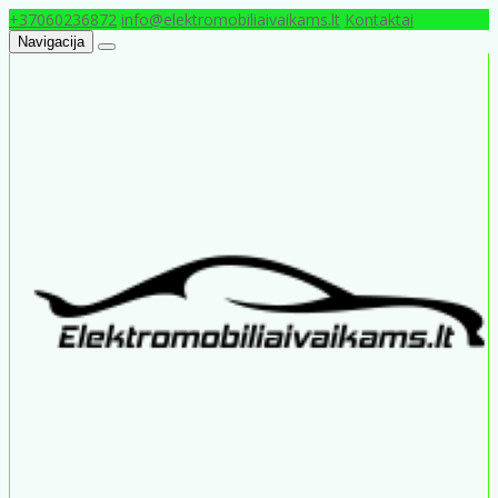
+37060236872
info@elektromobiliaivaikams.lt
Kontaktai
Navigacija