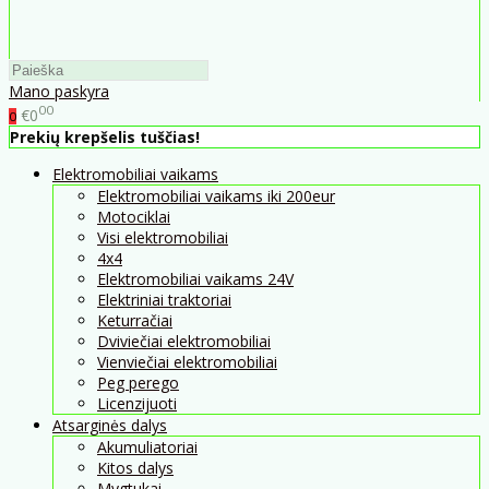
Mano paskyra
00
€0
0
Prekių krepšelis tuščias!
Elektromobiliai vaikams
Elektromobiliai vaikams iki 200eur
Motociklai
Visi elektromobiliai
4x4
Elektromobiliai vaikams 24V
Elektriniai traktoriai
Keturračiai
Dviviečiai elektromobiliai
Vienviečiai elektromobiliai
Peg perego
Licenzijuoti
Atsarginės dalys
Akumuliatoriai
Kitos dalys
Mygtukai