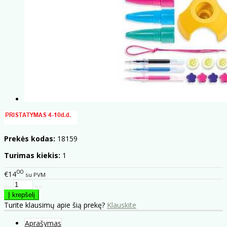
Prekės kodas:
18159
Turimas kiekis:
1
00
€14
su PVM
Turite klausimų apie šią prekę?
Klauskite
Aprašymas