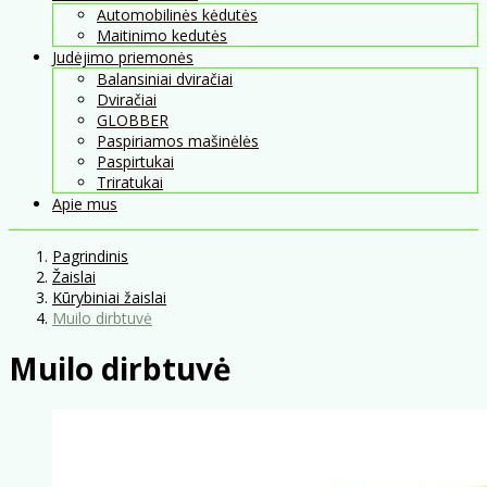
Automobilinės kėdutės
Maitinimo kedutės
Judėjimo priemonės
Balansiniai dviračiai
Dviračiai
GLOBBER
Paspiriamos mašinėlės
Paspirtukai
Triratukai
Apie mus
Pagrindinis
Žaislai
Kūrybiniai žaislai
Muilo dirbtuvė
Muilo dirbtuvė