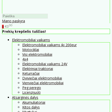
Mano paskyra
00
€0
0
Prekių krepšelis tuščias!
Elektromobiliai vaikams
Elektromobiliai vaikams iki 200eur
Motociklai
Visi elektromobiliai
4x4
Elektromobiliai vaikams 24V
Elektriniai traktoriai
Keturračiai
Dviviečiai elektromobiliai
Vienviečiai elektromobiliai
Peg perego
Licenzijuoti
Atsarginės dalys
Akumuliatoriai
Kitos dalys
Mygtukai