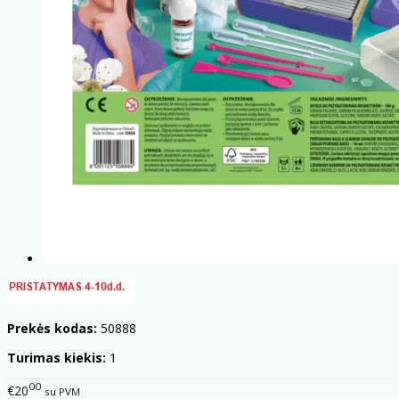
Prekės kodas:
50888
Turimas kiekis:
1
00
€20
su PVM