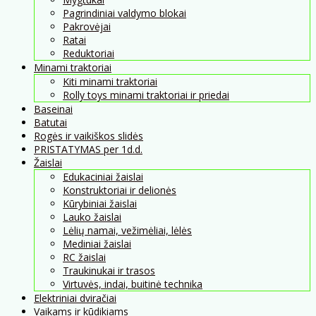
Pagrindiniai valdymo blokai
Pakrovėjai
Ratai
Reduktoriai
Minami traktoriai
Kiti minami traktoriai
Rolly toys minami traktoriai ir priedai
Baseinai
Batutai
Rogės ir vaikiškos slidės
PRISTATYMAS per 1d.d.
Žaislai
Edukaciniai žaislai
Konstruktoriai ir delionės
Kūrybiniai žaislai
Lauko žaislai
Lėlių namai, vežimėliai, lėlės
Mediniai žaislai
RC žaislai
Traukinukai ir trasos
Virtuvės, indai, buitinė technika
Elektriniai dviračiai
Vaikams ir kūdikiams