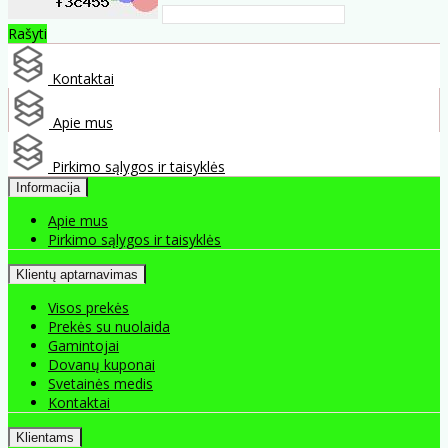
Rašyti
Kontaktai
Apie mus
Pirkimo sąlygos ir taisyklės
Informacija
Apie mus
Pirkimo sąlygos ir taisyklės
Klientų aptarnavimas
Visos prekės
Prekės su nuolaida
Gamintojai
Dovanų kuponai
Svetainės medis
Kontaktai
Klientams