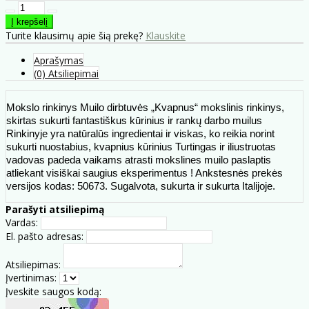
Turite klausimų apie šią prekę?
Klauskite
Aprašymas
(0) Atsiliepimai
Mokslo rinkinys Muilo dirbtuvės „Kvapnus“ mokslinis rinkinys,
skirtas sukurti fantastiškus kūrinius ir rankų darbo muilus
Rinkinyje yra natūralūs ingredientai ir viskas, ko reikia norint
sukurti nuostabius, kvapnius kūrinius Turtingas ir iliustruotas
vadovas padeda vaikams atrasti mokslines muilo paslaptis
atliekant visiškai saugius eksperimentus ! Ankstesnės prekės
versijos kodas: 50673. Sugalvota, sukurta ir sukurta Italijoje.
Parašyti atsiliepimą
Vardas:
El. pašto adresas:
Atsiliepimas:
Įvertinimas:
Įveskite saugos kodą: