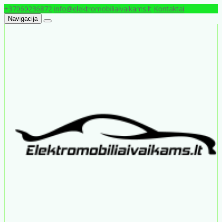
+37060236872
info@elektromobiliaivaikams.lt
Kontaktai
Navigacija