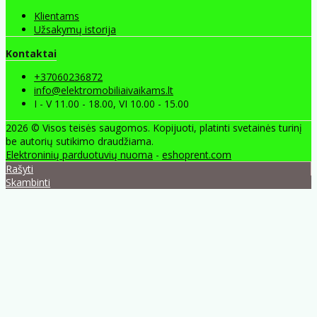
Klientams
Užsakymų istorija
Kontaktai
+37060236872
info@elektromobiliaivaikams.lt
I - V 11.00 - 18.00, VI 10.00 - 15.00
2026 © Visos teisės saugomos. Kopijuoti, platinti svetainės turinį
be autorių sutikimo draudžiama.
Elektroninių parduotuvių nuoma
-
eshoprent.com
Rašyti
Skambinti