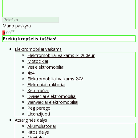
Mano paskyra
00
€0
0
Prekių krepšelis tuščias!
Elektromobiliai vaikams
Elektromobiliai vaikams iki 200eur
Motociklai
Visi elektromobiliai
4x4
Elektromobiliai vaikams 24V
Elektriniai traktoriai
Keturračiai
Dviviečiai elektromobiliai
Vienviečiai elektromobiliai
Peg perego
Licenzijuoti
Atsarginės dalys
Akumuliatoriai
Kitos dalys
Mygtukai