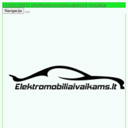
+37060236872
info@elektromobiliaivaikams.lt
Kontaktai
Navigacija