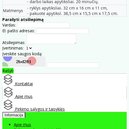
- darbo laikas apytiksliai. 20 minučių.
- ryklys apytiksliai. 32 cm x 16 cm x 11 cm,
Matmenys
- pakuotė apytiksl. 38,5 cm x 15,5 cm x 17,5 cm.
Parašyti atsiliepimą
Vardas:
El. pašto adresas:
Atsiliepimas:
Įvertinimas:
Įveskite saugos kodą:
Rašyti
Kontaktai
Apie mus
Pirkimo sąlygos ir taisyklės
Informacija
Apie mus