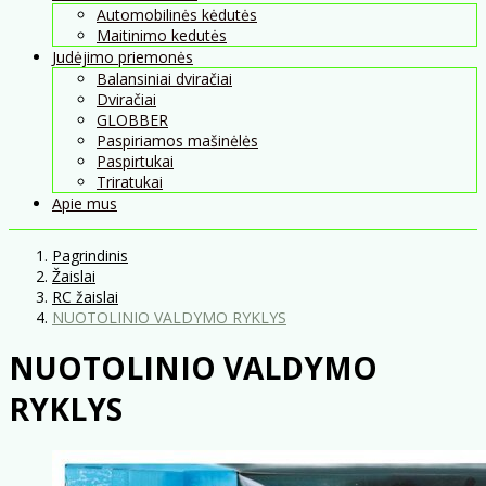
Automobilinės kėdutės
Maitinimo kedutės
Judėjimo priemonės
Balansiniai dviračiai
Dviračiai
GLOBBER
Paspiriamos mašinėlės
Paspirtukai
Triratukai
Apie mus
Pagrindinis
Žaislai
RC žaislai
NUOTOLINIO VALDYMO RYKLYS
NUOTOLINIO VALDYMO
RYKLYS