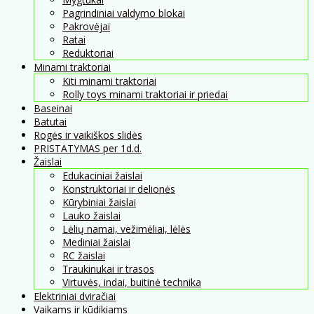
Pagrindiniai valdymo blokai
Pakrovėjai
Ratai
Reduktoriai
Minami traktoriai
Kiti minami traktoriai
Rolly toys minami traktoriai ir priedai
Baseinai
Batutai
Rogės ir vaikiškos slidės
PRISTATYMAS per 1d.d.
Žaislai
Edukaciniai žaislai
Konstruktoriai ir delionės
Kūrybiniai žaislai
Lauko žaislai
Lėlių namai, vežimėliai, lėlės
Mediniai žaislai
RC žaislai
Traukinukai ir trasos
Virtuvės, indai, buitinė technika
Elektriniai dviračiai
Vaikams ir kūdikiams