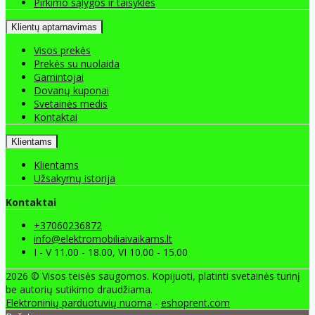
Pirkimo sąlygos ir taisyklės
Klientų aptarnavimas
Visos prekės
Prekės su nuolaida
Gamintojai
Dovanų kuponai
Svetainės medis
Kontaktai
Klientams
Klientams
Užsakymų istorija
Kontaktai
+37060236872
info@elektromobiliaivaikams.lt
I - V 11.00 - 18.00, VI 10.00 - 15.00
2026 © Visos teisės saugomos. Kopijuoti, platinti svetainės turinį
be autorių sutikimo draudžiama.
Elektroninių parduotuvių nuoma
-
eshoprent.com