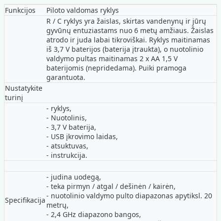
Funkcijos
Piloto valdomas ryklys
R / C ryklys yra žaislas, skirtas vandenynų ir jūrų
gyvūnų entuziastams nuo 6 metų amžiaus. Žaislas
atrodo ir juda labai tikroviškai. Ryklys maitinamas
iš 3,7 V baterijos (baterija įtraukta), o nuotolinio
valdymo pultas maitinamas 2 x AA 1,5 V
baterijomis (nepridedama). Puiki pramoga
garantuota.
Nustatykite
turinį
- ryklys,
- Nuotolinis,
- 3,7 V baterija,
- USB įkrovimo laidas,
- atsuktuvas,
- instrukcija.
- judina uodegą,
- teka pirmyn / atgal / dešinėn / kairėn,
- nuotolinio valdymo pulto diapazonas apytiksl. 20
Specifikacija
metrų,
- 2,4 GHz diapazono bangos,