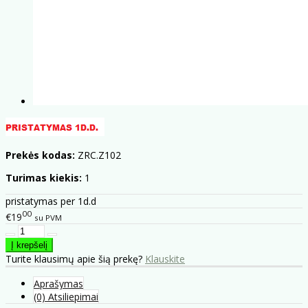
Prekės kodas:
ZRC.Z102
Turimas kiekis:
1
pristatymas per 1d.d
00
€19
su PVM
Turite klausimų apie šią prekę?
Klauskite
Aprašymas
(0) Atsiliepimai