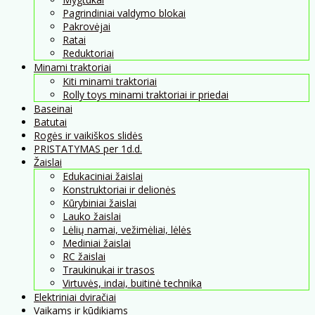
Pagrindiniai valdymo blokai
Pakrovėjai
Ratai
Reduktoriai
Minami traktoriai
Kiti minami traktoriai
Rolly toys minami traktoriai ir priedai
Baseinai
Batutai
Rogės ir vaikiškos slidės
PRISTATYMAS per 1d.d.
Žaislai
Edukaciniai žaislai
Konstruktoriai ir delionės
Kūrybiniai žaislai
Lauko žaislai
Lėlių namai, vežimėliai, lėlės
Mediniai žaislai
RC žaislai
Traukinukai ir trasos
Virtuvės, indai, buitinė technika
Elektriniai dviračiai
Vaikams ir kūdikiams