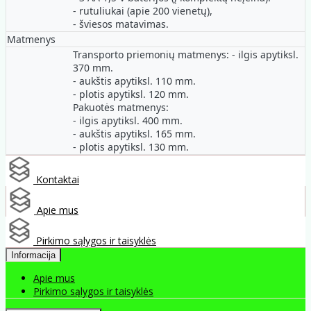
- rutuliukai (apie 200 vienetų),
- šviesos matavimas.
Matmenys
Transporto priemonių matmenys: - ilgis apytiksl.
370 mm.
- aukštis apytiksl. 110 mm.
- plotis apytiksl. 120 mm.
Pakuotės matmenys:
- ilgis apytiksl. 400 mm.
- aukštis apytiksl. 165 mm.
- plotis apytiksl. 130 mm.
Kontaktai
Apie mus
Pirkimo sąlygos ir taisyklės
Informacija
Apie mus
Pirkimo sąlygos ir taisyklės