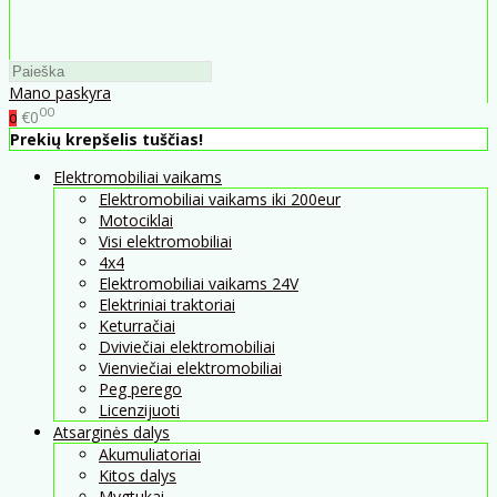
Mano paskyra
00
€0
0
Prekių krepšelis tuščias!
Elektromobiliai vaikams
Elektromobiliai vaikams iki 200eur
Motociklai
Visi elektromobiliai
4x4
Elektromobiliai vaikams 24V
Elektriniai traktoriai
Keturračiai
Dviviečiai elektromobiliai
Vienviečiai elektromobiliai
Peg perego
Licenzijuoti
Atsarginės dalys
Akumuliatoriai
Kitos dalys
Mygtukai