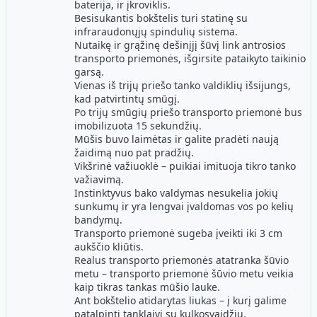
baterija, ir įkroviklis.
Besisukantis bokštelis turi statinę su
infraraudonųjų spindulių sistema.
Nutaikę ir grąžinę dešinįjį šūvį link antrosios
transporto priemonės, išgirsite pataikyto taikinio
garsą.
Vienas iš trijų priešo tanko valdiklių išsijungs,
kad patvirtintų smūgį.
Po trijų smūgių priešo transporto priemonė bus
imobilizuota 15 sekundžių.
Mūšis buvo laimėtas ir galite pradėti naują
žaidimą nuo pat pradžių.
Vikšrinė važiuoklė – puikiai imituoja tikro tanko
važiavimą.
Instinktyvus bako valdymas nesukelia jokių
sunkumų ir yra lengvai įvaldomas vos po kelių
bandymų.
Transporto priemonė sugeba įveikti iki 3 cm
aukščio kliūtis.
Realus transporto priemonės atatranka šūvio
metu – transporto priemonė šūvio metu veikia
kaip tikras tankas mūšio lauke.
Ant bokštelio atidarytas liukas – į kurį galime
patalpinti tanklaivį su kulkosvaidžiu.