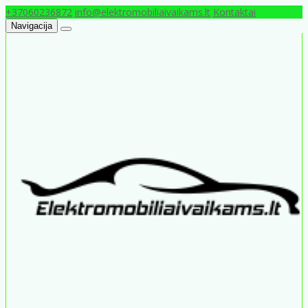
+37060236872
info@elektromobiliaivaikams.lt
Kontaktai
Navigacija