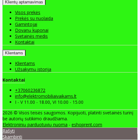
Klientų aptarnavimas
Visos prekės
Prekės su nuolaida
Gamintojai
Dovanų kuponai
Svetainės medis
Kontaktai
Klientams
Klientams
Užsakymų istorija
Kontaktai
+37060236872
info@elektromobiliaivaikams.lt
I - V 11.00 - 18.00, VI 10.00 - 15.00
2026 © Visos teisės saugomos. Kopijuoti, platinti svetainės turinį
be autorių sutikimo draudžiama.
Elektroninių parduotuvių nuoma
-
eshoprent.com
Rašyti
Skambinti