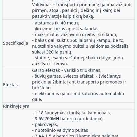
Valdymas – transporto priemonę galima važiuoti
pirmyn, atgal, pasukti į dešinę ir į kairę bei
pasukti vietoje kaip tikrą baką.
- atstumas iki 40 metrų,
- įkrovimo laikas apie 4 valandas,
- maksimalus važiavimo greitis iki 6 km/h,
- bakas gali suktis 360 laipsnių kampu, be to,
Specifikacija
nuotolinio valdymo pulteliu valdomas bokštelis
sukasi 320 laipsnių.
- statinė, esanti viršutinėje bako dalyje, juda
aukštyn ir žemyn.
Garso efektai: - variklio triukšmas,
- šūvių garsas. Šviesos efektai: - šviečiantys
priekiniai žibintai ant transporto priemonės ir
Efektas
bokštelio,
- elektroninis galios indikatorius automobilio
gale.
Rinkinyje yra
- 1:18 šaudymas į tanką su kamuoliais,
- 9.6V 700MH baterija (pridedama),
- pakrovėjas,
- nuotolinio valdymo pultas
- 3 AA 1,5 V baterijos (į komplektą neįeina).