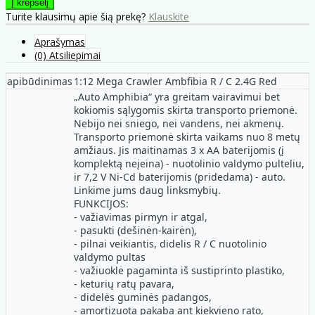
Turite klausimų apie šią prekę?
Klauskite
Aprašymas
(0) Atsiliepimai
apibūdinimas
1:12 Mega Crawler Ambfibia R / C 2.4G Red
„Auto Amphibia“ yra greitam vairavimui bet
kokiomis sąlygomis skirta transporto priemonė.
Nebijo nei sniego, nei vandens, nei akmenų.
Transporto priemonė skirta vaikams nuo 8 metų
amžiaus. Jis maitinamas 3 x AA baterijomis (į
komplektą neįeina) - nuotolinio valdymo pulteliu,
ir 7,2 V Ni-Cd baterijomis (pridedama) - auto.
Linkime jums daug linksmybių.
FUNKCIJOS:
- važiavimas pirmyn ir atgal,
- pasukti (dešinėn-kairėn),
- pilnai veikiantis, didelis R / C nuotolinio
valdymo pultas
- važiuoklė pagaminta iš sustiprinto plastiko,
- keturių ratų pavara,
- didelės guminės padangos,
- amortizuota pakaba ant kiekvieno rato,