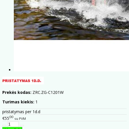
Prekės kodas:
ZRC.ZG-C1201W
Turimas kiekis:
1
pristatymas per 1d.d
00
€55
su PVM