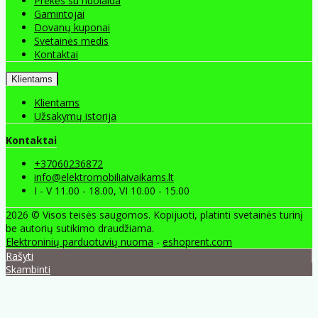
Prekės su nuolaida
Gamintojai
Dovanų kuponai
Svetainės medis
Kontaktai
Klientams
Klientams
Užsakymų istorija
Kontaktai
+37060236872
info@elektromobiliaivaikams.lt
I - V 11.00 - 18.00, VI 10.00 - 15.00
2026 © Visos teisės saugomos. Kopijuoti, platinti svetainės turinį
be autorių sutikimo draudžiama.
Elektroninių parduotuvių nuoma
-
eshoprent.com
Rašyti
Skambinti