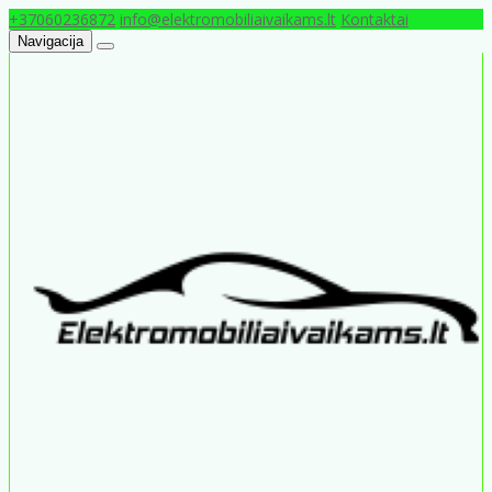
+37060236872
info@elektromobiliaivaikams.lt
Kontaktai
Navigacija