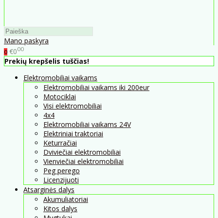
Mano paskyra
00
€0
0
Prekių krepšelis tuščias!
Elektromobiliai vaikams
Elektromobiliai vaikams iki 200eur
Motociklai
Visi elektromobiliai
4x4
Elektromobiliai vaikams 24V
Elektriniai traktoriai
Keturračiai
Dviviečiai elektromobiliai
Vienviečiai elektromobiliai
Peg perego
Licenzijuoti
Atsarginės dalys
Akumuliatoriai
Kitos dalys
Mygtukai