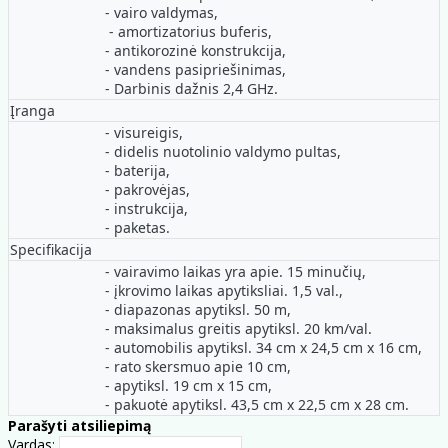
- vairo valdymas,
- amortizatorius buferis,
- antikorozinė konstrukcija,
- vandens pasipriešinimas,
- Darbinis dažnis 2,4 GHz.
Įranga
- visureigis,
- didelis nuotolinio valdymo pultas,
- baterija,
- pakrovėjas,
- instrukcija,
- paketas.
Specifikacija
- vairavimo laikas yra apie. 15 minučių,
- įkrovimo laikas apytiksliai. 1,5 val.,
- diapazonas apytiksl. 50 m,
- maksimalus greitis apytiksl. 20 km/val.
- automobilis apytiksl. 34 cm x 24,5 cm x 16 cm,
- rato skersmuo apie 10 cm,
- apytiksl. 19 cm x 15 cm,
- pakuotė apytiksl. 43,5 cm x 22,5 cm x 28 cm.
Parašyti atsiliepimą
Vardas: