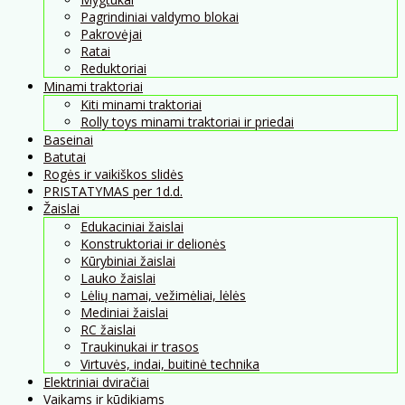
Pagrindiniai valdymo blokai
Pakrovėjai
Ratai
Reduktoriai
Minami traktoriai
Kiti minami traktoriai
Rolly toys minami traktoriai ir priedai
Baseinai
Batutai
Rogės ir vaikiškos slidės
PRISTATYMAS per 1d.d.
Žaislai
Edukaciniai žaislai
Konstruktoriai ir delionės
Kūrybiniai žaislai
Lauko žaislai
Lėlių namai, vežimėliai, lėlės
Mediniai žaislai
RC žaislai
Traukinukai ir trasos
Virtuvės, indai, buitinė technika
Elektriniai dviračiai
Vaikams ir kūdikiams