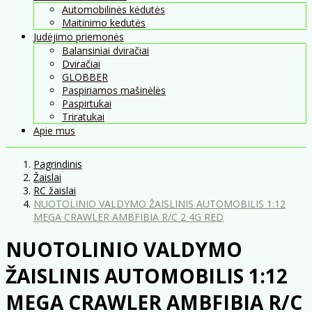
Automobilinės kėdutės
Maitinimo kedutės
Judėjimo priemonės
Balansiniai dviračiai
Dviračiai
GLOBBER
Paspiriamos mašinėlės
Paspirtukai
Triratukai
Apie mus
Pagrindinis
Žaislai
RC žaislai
NUOTOLINIO VALDYMO ŽAISLINIS AUTOMOBILIS 1:12
MEGA CRAWLER AMBFIBIA R/C 2 4G RED
NUOTOLINIO VALDYMO
ŽAISLINIS AUTOMOBILIS 1:12
MEGA CRAWLER AMBFIBIA R/C