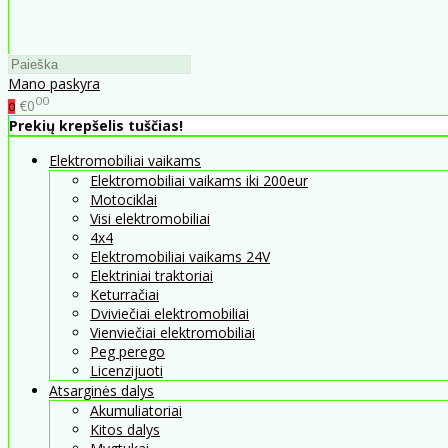
Mano paskyra
00
€0
0
Prekių krepšelis tuščias!
Elektromobiliai vaikams
Elektromobiliai vaikams iki 200eur
Motociklai
Visi elektromobiliai
4x4
Elektromobiliai vaikams 24V
Elektriniai traktoriai
Keturračiai
Dviviečiai elektromobiliai
Vienviečiai elektromobiliai
Peg perego
Licenzijuoti
Atsarginės dalys
Akumuliatoriai
Kitos dalys