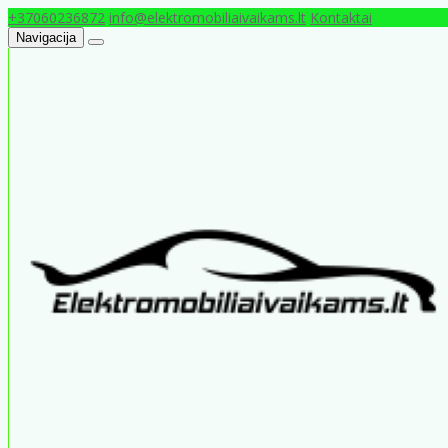
+37060236872
info@elektromobiliaivaikams.lt
Kontaktai
Navigacija