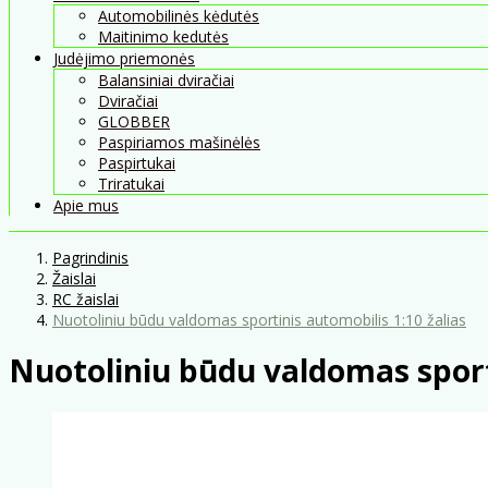
Automobilinės kėdutės
Maitinimo kedutės
Judėjimo priemonės
Balansiniai dviračiai
Dviračiai
GLOBBER
Paspiriamos mašinėlės
Paspirtukai
Triratukai
Apie mus
Pagrindinis
Žaislai
RC žaislai
Nuotoliniu būdu valdomas sportinis automobilis 1:10 žalias
Nuotoliniu būdu valdomas sporti