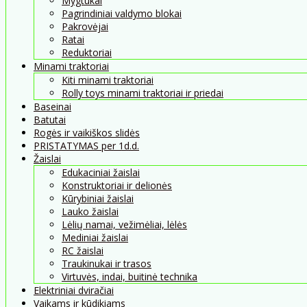
Mygtukai
Pagrindiniai valdymo blokai
Pakrovėjai
Ratai
Reduktoriai
Minami traktoriai
Kiti minami traktoriai
Rolly toys minami traktoriai ir priedai
Baseinai
Batutai
Rogės ir vaikiškos slidės
PRISTATYMAS per 1d.d.
Žaislai
Edukaciniai žaislai
Konstruktoriai ir delionės
Kūrybiniai žaislai
Lauko žaislai
Lėlių namai, vežimėliai, lėlės
Mediniai žaislai
RC žaislai
Traukinukai ir trasos
Virtuvės, indai, buitinė technika
Elektriniai dviračiai
Vaikams ir kūdikiams