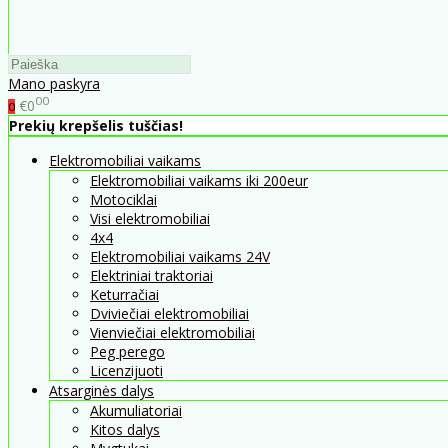
Mano paskyra
00
€0
0
Prekių krepšelis tuščias!
Elektromobiliai vaikams
Elektromobiliai vaikams iki 200eur
Motociklai
Visi elektromobiliai
4x4
Elektromobiliai vaikams 24V
Elektriniai traktoriai
Keturračiai
Dviviečiai elektromobiliai
Vienviečiai elektromobiliai
Peg perego
Licenzijuoti
Atsarginės dalys
Akumuliatoriai
Kitos dalys