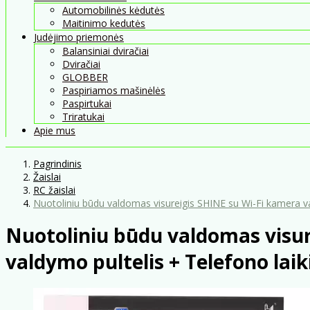
Automobilinės kėdutės
Maitinimo kedutės
Judėjimo priemonės
Balansiniai dviračiai
Dviračiai
GLOBBER
Paspiriamos mašinėlės
Paspirtukai
Triratukai
Apie mus
Pagrindinis
Žaislai
RC žaislai
Nuotoliniu būdu valdomas visureigis SHINE su Wi-Fi kamera vai
Nuotoliniu būdu valdomas visur
valdymo pultelis + Telefono laiki