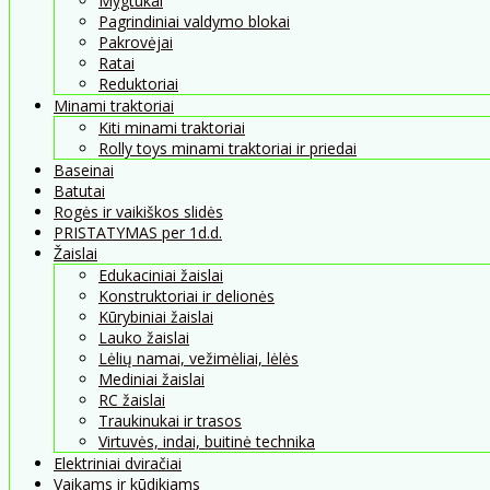
Mygtukai
Pagrindiniai valdymo blokai
Pakrovėjai
Ratai
Reduktoriai
Minami traktoriai
Kiti minami traktoriai
Rolly toys minami traktoriai ir priedai
Baseinai
Batutai
Rogės ir vaikiškos slidės
PRISTATYMAS per 1d.d.
Žaislai
Edukaciniai žaislai
Konstruktoriai ir delionės
Kūrybiniai žaislai
Lauko žaislai
Lėlių namai, vežimėliai, lėlės
Mediniai žaislai
RC žaislai
Traukinukai ir trasos
Virtuvės, indai, buitinė technika
Elektriniai dviračiai
Vaikams ir kūdikiams