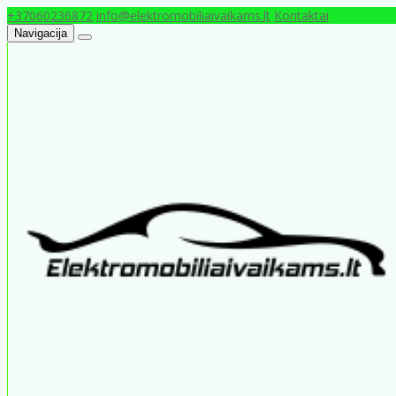
+37060236872
info@elektromobiliaivaikams.lt
Kontaktai
Navigacija