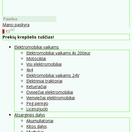
Mano paskyra
00
€0
0
Prekių krepšelis tuščias!
Elektromobiliai vaikams
Elektromobiliai vaikams iki 200eur
Motociklai
Visi elektromobiliai
4x4
Elektromobiliai vaikams 24V
Elektriniai traktoriai
Keturračiai
Dviviečiai elektromobiliai
Vienviečiai elektromobiliai
Peg perego
Licenzijuoti
Atsarginės dalys
Akumuliatoriai
Kitos dalys
Mygtukai