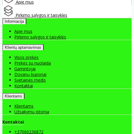
Apie mus
Pirkimo sąlygos ir taisyklės
Informacija
Apie mus
Pirkimo sąlygos ir taisyklės
Klientų aptarnavimas
Visos prekės
Prekės su nuolaida
Gamintojai
Dovanų kuponai
Svetainės medis
Kontaktai
Klientams
Klientams
Užsakymų istorija
Kontaktai
+37060236872