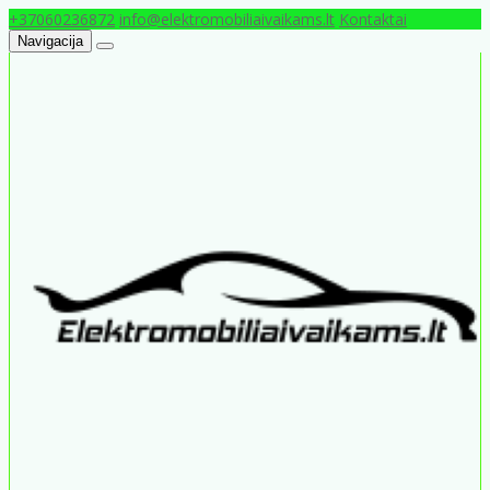
+37060236872
info@elektromobiliaivaikams.lt
Kontaktai
Navigacija