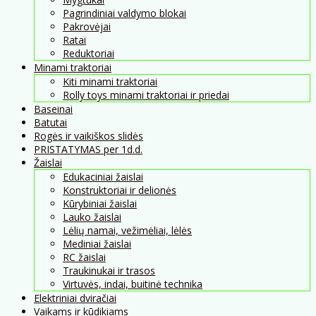
Pagrindiniai valdymo blokai
Pakrovėjai
Ratai
Reduktoriai
Minami traktoriai
Kiti minami traktoriai
Rolly toys minami traktoriai ir priedai
Baseinai
Batutai
Rogės ir vaikiškos slidės
PRISTATYMAS per 1d.d.
Žaislai
Edukaciniai žaislai
Konstruktoriai ir delionės
Kūrybiniai žaislai
Lauko žaislai
Lėlių namai, vežimėliai, lėlės
Mediniai žaislai
RC žaislai
Traukinukai ir trasos
Virtuvės, indai, buitinė technika
Elektriniai dviračiai
Vaikams ir kūdikiams