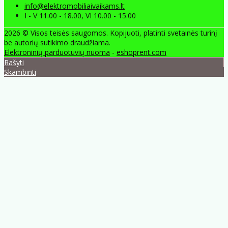
info@elektromobiliaivaikams.lt
I - V 11.00 - 18.00, VI 10.00 - 15.00
2026 © Visos teisės saugomos. Kopijuoti, platinti svetainės turinį
be autorių sutikimo draudžiama.
Elektroninių parduotuvių nuoma
-
eshoprent.com
Rašyti
Skambinti