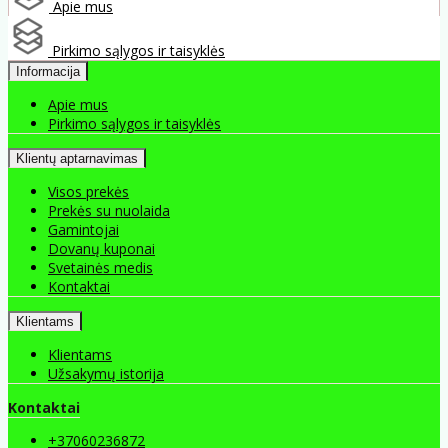
Apie mus
Pirkimo sąlygos ir taisyklės
Informacija
Apie mus
Pirkimo sąlygos ir taisyklės
Klientų aptarnavimas
Visos prekės
Prekės su nuolaida
Gamintojai
Dovanų kuponai
Svetainės medis
Kontaktai
Klientams
Klientams
Užsakymų istorija
Kontaktai
+37060236872