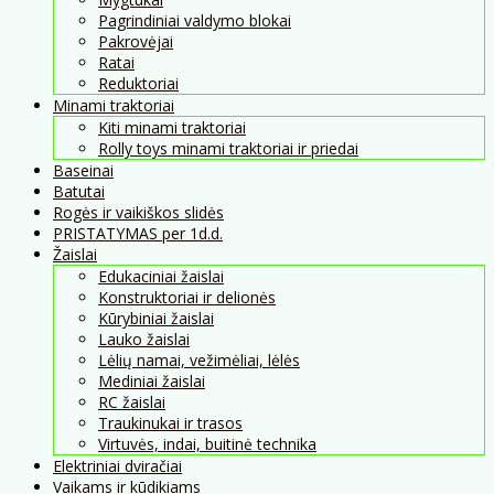
Pagrindiniai valdymo blokai
Pakrovėjai
Ratai
Reduktoriai
Minami traktoriai
Kiti minami traktoriai
Rolly toys minami traktoriai ir priedai
Baseinai
Batutai
Rogės ir vaikiškos slidės
PRISTATYMAS per 1d.d.
Žaislai
Edukaciniai žaislai
Konstruktoriai ir delionės
Kūrybiniai žaislai
Lauko žaislai
Lėlių namai, vežimėliai, lėlės
Mediniai žaislai
RC žaislai
Traukinukai ir trasos
Virtuvės, indai, buitinė technika
Elektriniai dviračiai
Vaikams ir kūdikiams