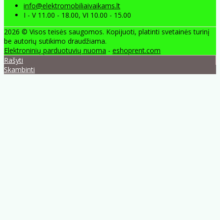
info@elektromobiliaivaikams.lt
I - V 11.00 - 18.00, VI 10.00 - 15.00
2026 © Visos teisės saugomos. Kopijuoti, platinti svetainės turinį
be autorių sutikimo draudžiama.
Elektroninių parduotuvių nuoma
-
eshoprent.com
Rašyti
Skambinti