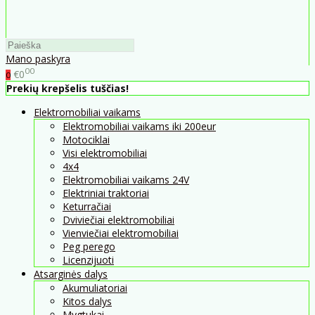
Mano paskyra
00
€0
0
Prekių krepšelis tuščias!
Elektromobiliai vaikams
Elektromobiliai vaikams iki 200eur
Motociklai
Visi elektromobiliai
4x4
Elektromobiliai vaikams 24V
Elektriniai traktoriai
Keturračiai
Dviviečiai elektromobiliai
Vienviečiai elektromobiliai
Peg perego
Licenzijuoti
Atsarginės dalys
Akumuliatoriai
Kitos dalys
Mygtukai