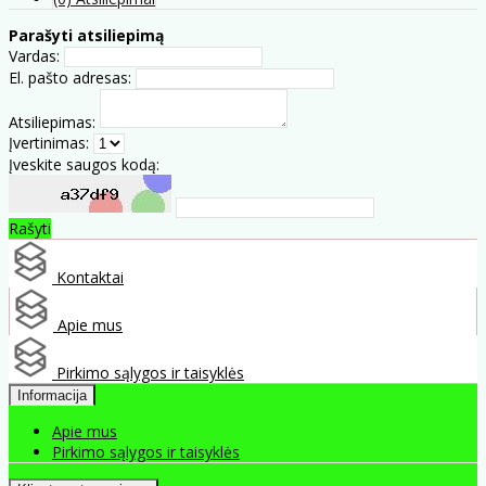
Parašyti atsiliepimą
Vardas:
El. pašto adresas:
Atsiliepimas:
Įvertinimas:
Įveskite saugos kodą:
Rašyti
Kontaktai
Apie mus
Pirkimo sąlygos ir taisyklės
Informacija
Apie mus
Pirkimo sąlygos ir taisyklės