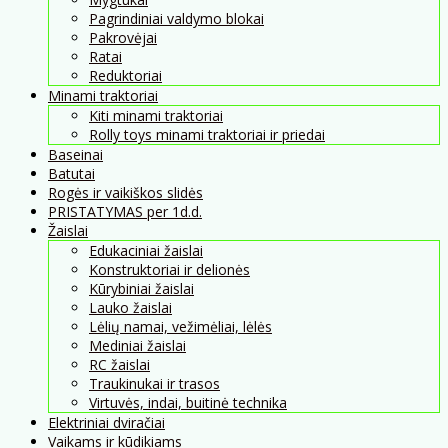
Pagrindiniai valdymo blokai
Pakrovėjai
Ratai
Reduktoriai
Minami traktoriai
Kiti minami traktoriai
Rolly toys minami traktoriai ir priedai
Baseinai
Batutai
Rogės ir vaikiškos slidės
PRISTATYMAS per 1d.d.
Žaislai
Edukaciniai žaislai
Konstruktoriai ir delionės
Kūrybiniai žaislai
Lauko žaislai
Lėlių namai, vežimėliai, lėlės
Mediniai žaislai
RC žaislai
Traukinukai ir trasos
Virtuvės, indai, buitinė technika
Elektriniai dviračiai
Vaikams ir kūdikiams