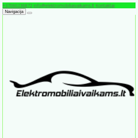
+37060236872
info@elektromobiliaivaikams.lt
Kontaktai
Navigacija