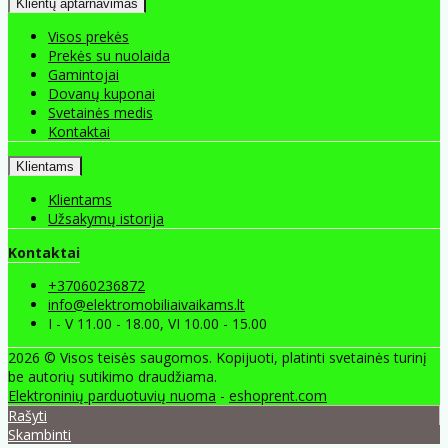
Klientų aptarnavimas
Visos prekės
Prekės su nuolaida
Gamintojai
Dovanų kuponai
Svetainės medis
Kontaktai
Klientams
Klientams
Užsakymų istorija
Kontaktai
+37060236872
info@elektromobiliaivaikams.lt
I - V 11.00 - 18.00, VI 10.00 - 15.00
2026 © Visos teisės saugomos. Kopijuoti, platinti svetainės turinį
be autorių sutikimo draudžiama.
Elektroninių parduotuvių nuoma
-
eshoprent.com
Rašyti
Skambinti