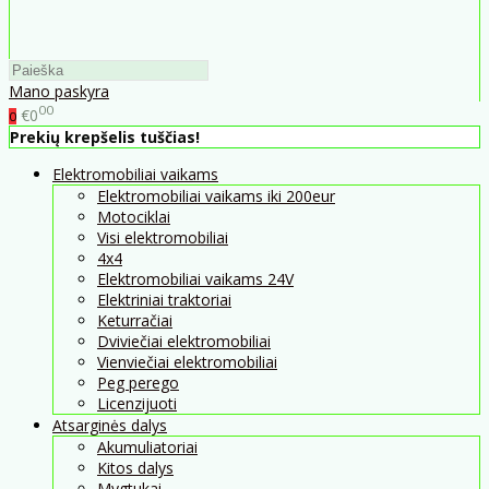
Mano paskyra
00
€0
0
Prekių krepšelis tuščias!
Elektromobiliai vaikams
Elektromobiliai vaikams iki 200eur
Motociklai
Visi elektromobiliai
4x4
Elektromobiliai vaikams 24V
Elektriniai traktoriai
Keturračiai
Dviviečiai elektromobiliai
Vienviečiai elektromobiliai
Peg perego
Licenzijuoti
Atsarginės dalys
Akumuliatoriai
Kitos dalys
Mygtukai