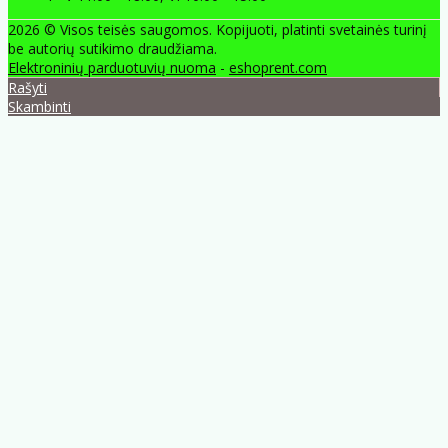
2026 © Visos teisės saugomos. Kopijuoti, platinti svetainės turinį
be autorių sutikimo draudžiama.
Elektroninių parduotuvių nuoma
-
eshoprent.com
Rašyti
Skambinti