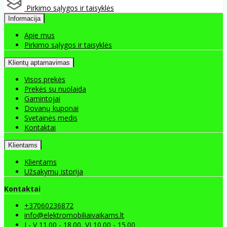
Pirkimo sąlygos ir taisyklės
Informacija
Apie mus
Pirkimo sąlygos ir taisyklės
Klientų aptarnavimas
Visos prekės
Prekės su nuolaida
Gamintojai
Dovanų kuponai
Svetainės medis
Kontaktai
Klientams
Klientams
Užsakymų istorija
Kontaktai
+37060236872
info@elektromobiliaivaikams.lt
I - V 11.00 - 18.00, VI 10.00 - 15.00