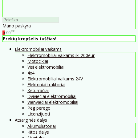
Mano paskyra
00
€0
0
Prekių krepšelis tuščias!
Elektromobiliai vaikams
Elektromobiliai vaikams iki 200eur
Motociklai
Visi elektromobiliai
4x4
Elektromobiliai vaikams 24V
Elektriniai traktoriai
Keturračiai
Dviviečiai elektromobiliai
Vienviečiai elektromobiliai
Peg perego
Licenzijuoti
Atsarginės dalys
Akumuliatoriai
Kitos dalys
Mygtukai