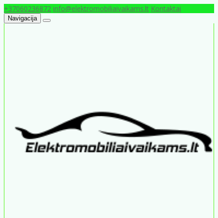
+37060236872
info@elektromobiliaivaikams.lt
Kontaktai
Navigacija