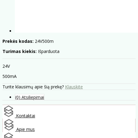
Prekės kodas:
24V500m
Turimas kiekis:
Išparduota
24V
500mA
Turite klausimų apie šią prekę?
Klauskite
(0) Atsiliepimai
Kontaktai
Apie mus