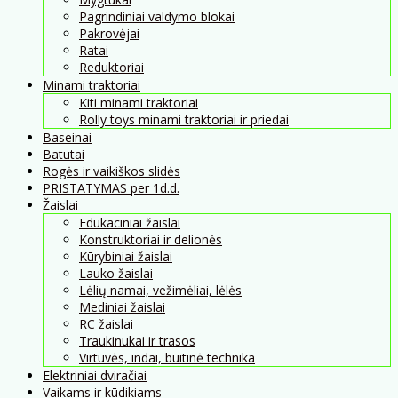
Pagrindiniai valdymo blokai
Pakrovėjai
Ratai
Reduktoriai
Minami traktoriai
Kiti minami traktoriai
Rolly toys minami traktoriai ir priedai
Baseinai
Batutai
Rogės ir vaikiškos slidės
PRISTATYMAS per 1d.d.
Žaislai
Edukaciniai žaislai
Konstruktoriai ir delionės
Kūrybiniai žaislai
Lauko žaislai
Lėlių namai, vežimėliai, lėlės
Mediniai žaislai
RC žaislai
Traukinukai ir trasos
Virtuvės, indai, buitinė technika
Elektriniai dviračiai
Vaikams ir kūdikiams