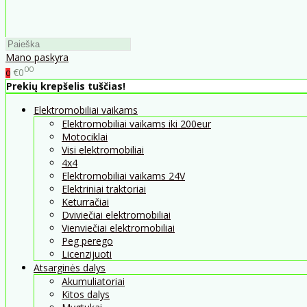
Mano paskyra
00
€0
0
Prekių krepšelis tuščias!
Elektromobiliai vaikams
Elektromobiliai vaikams iki 200eur
Motociklai
Visi elektromobiliai
4x4
Elektromobiliai vaikams 24V
Elektriniai traktoriai
Keturračiai
Dviviečiai elektromobiliai
Vienviečiai elektromobiliai
Peg perego
Licenzijuoti
Atsarginės dalys
Akumuliatoriai
Kitos dalys