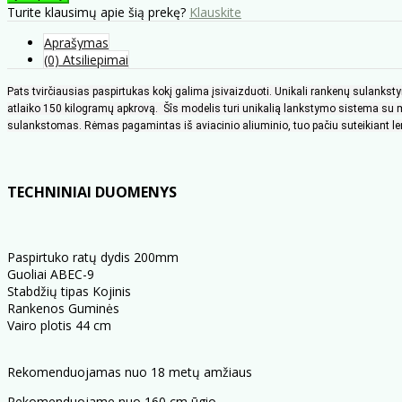
Turite klausimų apie šią prekę?
Klauskite
Aprašymas
(0) Atsiliepimai
Pats tvirčiausias paspirtukas kokį galima įsivaizduoti. Unikali rankenų sulanks
atlaiko 150 kilogramų apkrovą. Šîs modelis turi unikalią lankstymo sistema su mi
sulankstomas. Rėmas pagamintas iš aviacinio aliuminio, tuo pačiu suteikiant len
TECHNINIAI DUOMENYS
Paspirtuko ratų dydis 200mm
Guoliai ABEC-9
Stabdžių tipas Kojinis
Rankenos Guminės
Vairo plotis 44 cm
Rekomenduojamas nuo 18 metų amžiaus
Rekomenduojame nuo 160 cm ūgio