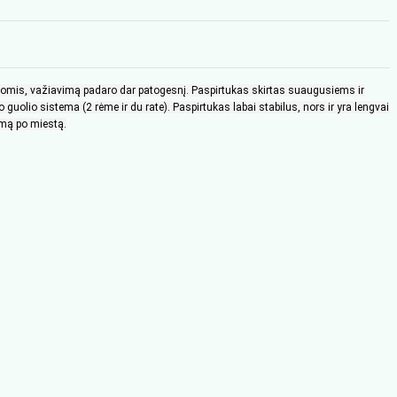
tyvomis, važiavimą padaro dar patogesnį. Paspirtukas skirtas suaugusiems ir
olio sistema (2 rėme ir du rate). Paspirtukas labai stabilus, nors ir yra lengvai
imą po miestą.