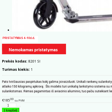
Prekės kodas:
8201 SI
Turimas kiekis:
1
Pats tvirčiausias paspirtukas kokį galima įsivaizduoti. Unikali rankenų sulanks
atlaiko 150 kilogramų apkrovą. Šîs modelis turi unikalią lankstymo sistema su mi
sulankstomas. Rėmas pagamintas iš aviacinio aliuminio, tuo pačiu suteikiant len
00
€185
su PVM