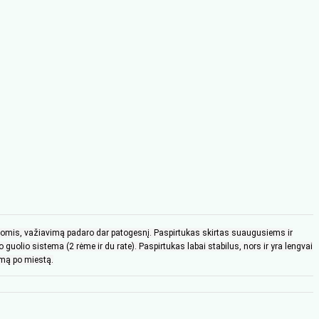
tyvomis, važiavimą padaro dar patogesnį. Paspirtukas skirtas suaugusiems ir
olio sistema (2 rėme ir du rate). Paspirtukas labai stabilus, nors ir yra lengvai
imą po miestą.