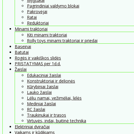
Mygtukai
Pagrindiniai valdymo blokai
Pakrovėjai
Ratai
Reduktoriai
Minami traktoriai
Kiti minami traktoriai
Rolly toys minami traktoriai ir priedai
Baseinai
Batutai
Rogės ir vaikiškos slidės
PRISTATYMAS per 1d.d.
Žaislai
Edukaciniai žaislai
Konstruktoriai ir delionės
Kūrybiniai žaislai
Lauko žaislai
Lėlių namai, vežimėliai, lėlės
Mediniai žaislai
RC žaislai
Traukinukai ir trasos
Virtuvės, indai, buitinė technika
Elektriniai dviračiai
Vaikams ir kūdikiams