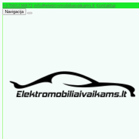
+37060236872
info@elektromobiliaivaikams.lt
Kontaktai
Navigacija