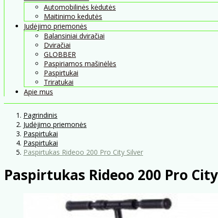
Automobilinės kėdutės
Maitinimo kedutės
Judėjimo priemonės
Balansiniai dviračiai
Dviračiai
GLOBBER
Paspiriamos mašinėlės
Paspirtukai
Triratukai
Apie mus
Pagrindinis
Judėjimo priemonės
Paspirtukai
Paspirtukai
Paspirtukas Rideoo 200 Pro City Silver
Paspirtukas Rideoo 200 Pro City