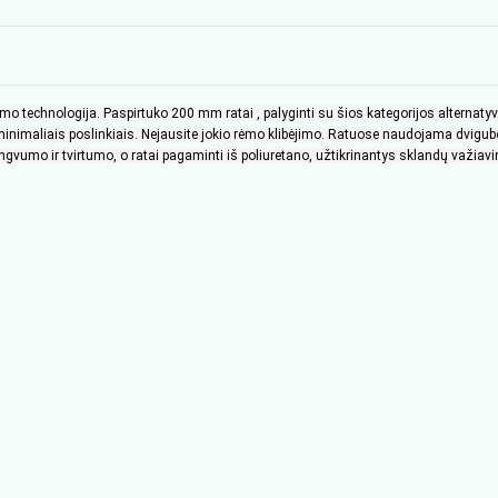
tymo technologija. Paspirtuko 200 mm ratai , palyginti su šios kategorijos alterna
nimaliais poslinkiais. Nejausite jokio rėmo klibėjimo. Ratuose naudojama dvigubo gu
gvumo ir tvirtumo, o ratai pagaminti iš poliuretano, užtikrinantys sklandų važiav