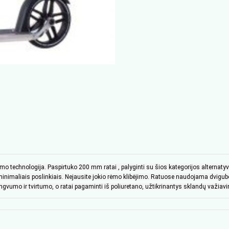
tymo technologija. Paspirtuko 200 mm ratai , palyginti su šios kategorijos alterna
nimaliais poslinkiais. Nejausite jokio rėmo klibėjimo. Ratuose naudojama dvigubo gu
gvumo ir tvirtumo, o ratai pagaminti iš poliuretano, užtikrinantys sklandų važiav