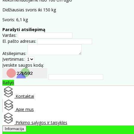
Didžiausias svoris iki 150 kg
Svoris: 6,1 kg
Parašyti atsiliepimą
Vardas:
El. pašto adresas:
Atsiliepimas:
Įvertinimas:
Įveskite saugos kodą:
Rašyti
Kontaktai
Apie mus
Pirkimo sąlygos ir taisyklės
Informacija