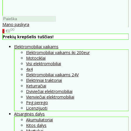
Mano paskyra
00
€0
0
Prekių krepšelis tuščias!
Elektromobiliai vaikams
Elektromobiliai vaikams iki 200eur
Motociklai
Visi elektromobiliai
4x4
Elektromobiliai vaikams 24V
Elektriniai traktoriai
Keturračiai
Dviviečiai elektromobiliai
Vienviečiai elektromobiliai
Peg perego
Licenzijuoti
Atsarginės dalys
Akumuliatoriai
Kitos dalys
Mygtukai