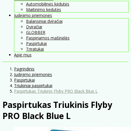
Automobilinės kėdutės
Maitinimo kedutės
Judėjimo priemonės
Balansiniai dviračiai
Dviračiai
GLOBBER
Paspiriamos mašinėlės
Paspirtukai
Triratukai
Apie mus
Pagrindinis
Judėjimo priemonės
Paspirtukai
Triukiniai paspirtukai
Paspirtukas Triukinis Flyby PRO Black Blue L
Paspirtukas Triukinis Flyby
PRO Black Blue L