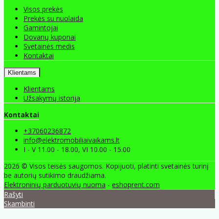
Visos prekės
Prekės su nuolaida
Gamintojai
Dovanų kuponai
Svetainės medis
Kontaktai
Klientams
Klientams
Užsakymų istorija
Kontaktai
+37060236872
info@elektromobiliaivaikams.lt
I - V 11.00 - 18.00, VI 10.00 - 15.00
2026 © Visos teisės saugomos. Kopijuoti, platinti svetainės turinį
be autorių sutikimo draudžiama.
Elektroninių parduotuvių nuoma
-
eshoprent.com
Rašyti
Skambinti