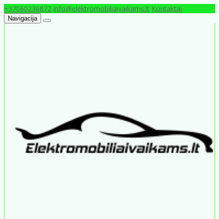
+37060236872
info@elektromobiliaivaikams.lt
Kontaktai
Navigacija