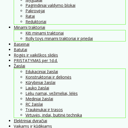
Pagrindiniai valdymo blokai
Pakrovėjai
Ratai
Reduktoriai
Minami traktoriai
Kiti minami traktoriai
Rolly toys minami traktoriai ir priedai
Baseinai
Batutai
Rogės ir vaikiškos slidės
PRISTATYMAS per 1d.d.
Žaislai
Edukaciniai žaislai
Konstruktoriai ir delionės
Kūrybiniai žaislai
Lauko žaislai
Lėlių namai, vežimėliai, lėlės
Mediniai žaislai
RC žaislai
Traukinukai ir trasos
Virtuvės, indai, buitinė technika
Elektriniai dviračiai
Vaikams ir kūdikiams