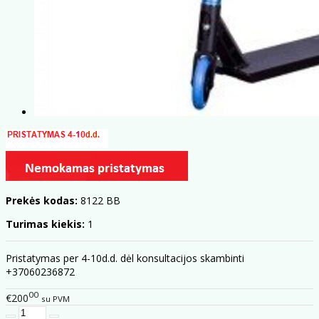
Prekės kodas:
8122 BB
Turimas kiekis:
1
Pristatymas per 4-10d.d. dėl konsultacijos skambinti
+37060236872
00
€200
su PVM