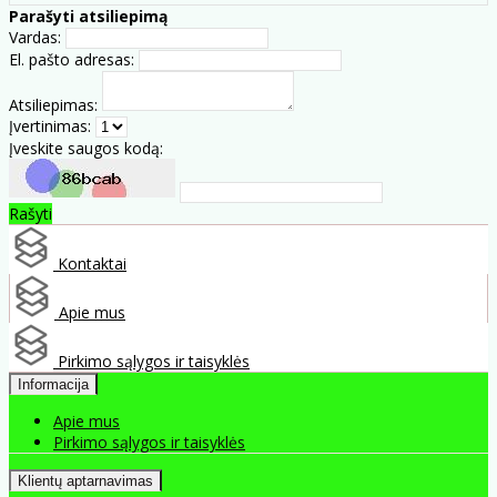
Parašyti atsiliepimą
Vardas:
El. pašto adresas:
Atsiliepimas:
Įvertinimas:
Įveskite saugos kodą:
Rašyti
Kontaktai
Apie mus
Pirkimo sąlygos ir taisyklės
Informacija
Apie mus
Pirkimo sąlygos ir taisyklės
Klientų aptarnavimas