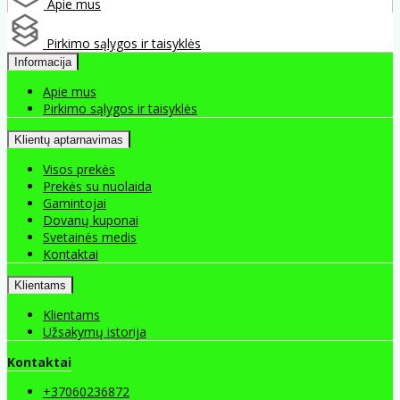
Apie mus
Pirkimo sąlygos ir taisyklės
Informacija
Apie mus
Pirkimo sąlygos ir taisyklės
Klientų aptarnavimas
Visos prekės
Prekės su nuolaida
Gamintojai
Dovanų kuponai
Svetainės medis
Kontaktai
Klientams
Klientams
Užsakymų istorija
Kontaktai
+37060236872