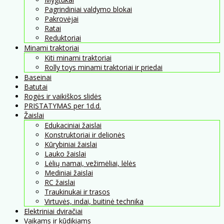
Pagrindiniai valdymo blokai
Pakrovėjai
Ratai
Reduktoriai
Minami traktoriai
Kiti minami traktoriai
Rolly toys minami traktoriai ir priedai
Baseinai
Batutai
Rogės ir vaikiškos slidės
PRISTATYMAS per 1d.d.
Žaislai
Edukaciniai žaislai
Konstruktoriai ir delionės
Kūrybiniai žaislai
Lauko žaislai
Lėlių namai, vežimėliai, lėlės
Mediniai žaislai
RC žaislai
Traukinukai ir trasos
Virtuvės, indai, buitinė technika
Elektriniai dviračiai
Vaikams ir kūdikiams