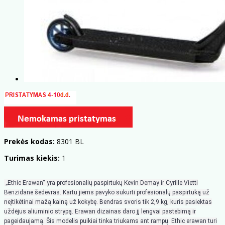
Prekės kodas:
8301 BL
Turimas kiekis:
1
„Ethic Erawan“ yra profesionalių paspirtukų Kevin Demay ir Cyrille Vietti
Benzidane šedevras. Kartu jiems pavyko sukurti profesionalų paspirtuką už
neįtikėtinai mažą kainą už kokybę. Bendras svoris tik 2,9 kg, kuris pasiektas
uždėjus aliuminio strypą. Erawan dizainas daro jį lengvai pastebimą ir
pageidaujamą. Šis modelis puikiai tinka triukams ant rampų. Ethic erawan turi