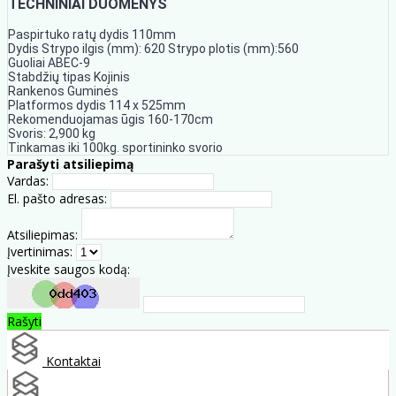
TECHNINIAI DUOMENYS
Paspirtuko ratų dydis 110mm
Dydis Strypo ilgis (mm): 620 Strypo plotis (mm):560
Guoliai ABEC-9
Stabdžių tipas Kojinis
Rankenos Guminės
Platformos dydis 114 x 525mm
Rekomenduojamas ūgis 160-170cm
Svoris: 2,900 kg
Tinkamas iki 100kg. sportininko svorio
Parašyti atsiliepimą
Vardas:
El. pašto adresas:
Atsiliepimas:
Įvertinimas:
Įveskite saugos kodą:
Rašyti
Kontaktai