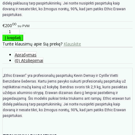
didelę paklausą tarp paspirtukininkų. Jei norite nusipirkti paspirtuką kaip
dovaną ir nesate tikri, ko žmogus norėtų, 90%, kad jam patiks Ethic Erawan
paspirtukas.
00
€200
su PVM
Turite klausimų apie šią prekę?
Klauskite
Aprašymas
(0) Atsiliepimai
„Ethic Erawan“ yra profesionalių paspirtukų Kevin Demay ir Cyrille Vietti
Benzidane šedevras. Kartu jiems pavyko sukurti profesionalų paspirtuką už
neįtikėtinai mažą kainą už kokybę. Bendras svoris tik 2,9 kg, kuris pasiektas
uždėjus aliuminio strypą. Erawan dizainas daro jį lengvai pastebimą ir
pageidaujamą. Šis modelis puikiai tinka triukams ant rampų. Ethic erawan turi
didelę paklausą tarp paspirtukininkų. Jei norite nusipirkti paspirtuką kaip
dovaną ir nesate tikri, ko žmogus norėtų, 90%, kad jam patiks Ethic Erawan
paspirtukas.