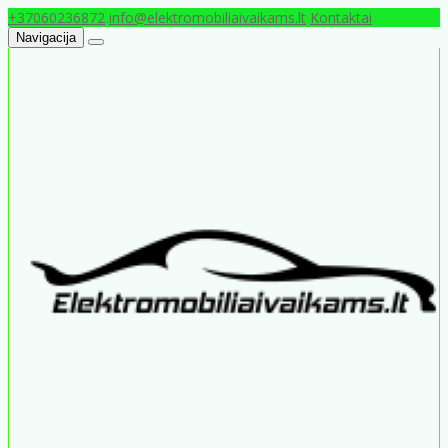
+37060236872
info@elektromobiliaivaikams.lt
Kontaktai
Navigacija