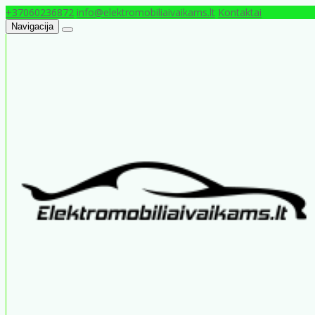
+37060236872
info@elektromobiliaivaikams.lt
Kontaktai
Navigacija