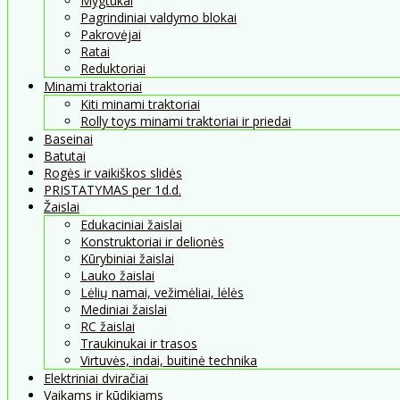
Mygtukai
Pagrindiniai valdymo blokai
Pakrovėjai
Ratai
Reduktoriai
Minami traktoriai
Kiti minami traktoriai
Rolly toys minami traktoriai ir priedai
Baseinai
Batutai
Rogės ir vaikiškos slidės
PRISTATYMAS per 1d.d.
Žaislai
Edukaciniai žaislai
Konstruktoriai ir delionės
Kūrybiniai žaislai
Lauko žaislai
Lėlių namai, vežimėliai, lėlės
Mediniai žaislai
RC žaislai
Traukinukai ir trasos
Virtuvės, indai, buitinė technika
Elektriniai dviračiai
Vaikams ir kūdikiams