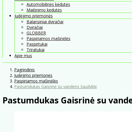
Automobilinės kėdutės
Maitinimo kedutės
Judėjimo priemonės
Balansiniai dviračiai
Dviračiai
GLOBBER
Paspiriamos mašinėlės
Paspirtukai
Triratukai
Apie mus
Pagrindinis
Judėjimo priemonės
Paspiriamos mašinėlės
Pastumdukas Gaisrinė su vandens šaudyklę
Pastumdukas Gaisrinė su vand