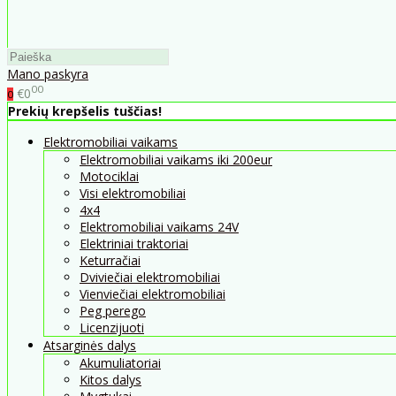
Mano paskyra
00
€0
0
Prekių krepšelis tuščias!
Elektromobiliai vaikams
Elektromobiliai vaikams iki 200eur
Motociklai
Visi elektromobiliai
4x4
Elektromobiliai vaikams 24V
Elektriniai traktoriai
Keturračiai
Dviviečiai elektromobiliai
Vienviečiai elektromobiliai
Peg perego
Licenzijuoti
Atsarginės dalys
Akumuliatoriai
Kitos dalys