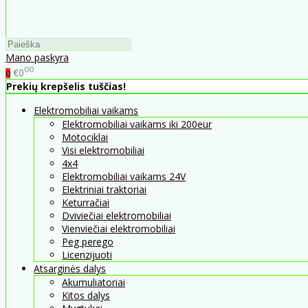
Mano paskyra
00
€0
0
Prekių krepšelis tuščias!
Elektromobiliai vaikams
Elektromobiliai vaikams iki 200eur
Motociklai
Visi elektromobiliai
4x4
Elektromobiliai vaikams 24V
Elektriniai traktoriai
Keturračiai
Dviviečiai elektromobiliai
Vienviečiai elektromobiliai
Peg perego
Licenzijuoti
Atsarginės dalys
Akumuliatoriai
Kitos dalys