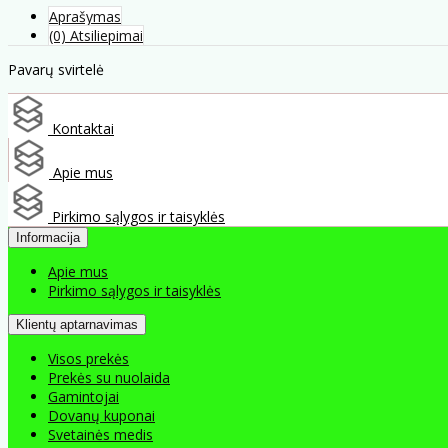
Aprašymas
(0) Atsiliepimai
Pavarų svirtelė
Kontaktai
Apie mus
Pirkimo sąlygos ir taisyklės
Informacija
Apie mus
Pirkimo sąlygos ir taisyklės
Klientų aptarnavimas
Visos prekės
Prekės su nuolaida
Gamintojai
Dovanų kuponai
Svetainės medis