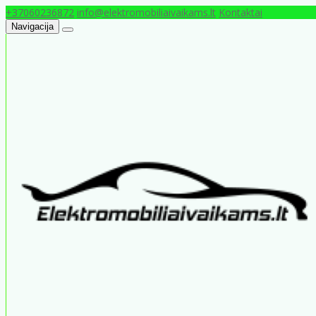
+37060236872
info@elektromobiliaivaikams.lt
Kontaktai
Navigacija