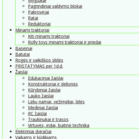
Mygtukai
Pagrindiniai valdymo blokai
Pakrovėjai
Ratai
Reduktoriai
Minami traktoriai
Kiti minami traktoriai
Rolly toys minami traktoriai ir priedai
Baseinai
Batutai
Rogės ir vaikiškos slidės
PRISTATYMAS per 1d.d.
Žaislai
Edukaciniai žaislai
Konstruktoriai ir delionės
Kūrybiniai žaislai
Lauko žaislai
Lėlių namai, vežimėliai, lėlės
Mediniai žaislai
RC žaislai
Traukinukai ir trasos
Virtuvės, indai, buitinė technika
Elektriniai dviračiai
Vaikams ir kūdikiams