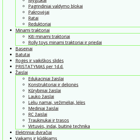
Mygtukai
Pagrindiniai valdymo blokai
Pakrovėjai
Ratai
Reduktoriai
Minami traktoriai
Kiti minami traktoriai
Rolly toys minami traktoriai ir priedai
Baseinai
Batutai
Rogės ir vaikiškos slidės
PRISTATYMAS per 1d.d.
Žaislai
Edukaciniai žaislai
Konstruktoriai ir delionės
Kūrybiniai žaislai
Lauko žaislai
Lėlių namai, vežimėliai, lėlės
Mediniai žaislai
RC žaislai
Traukinukai ir trasos
Virtuvės, indai, buitinė technika
Elektriniai dviračiai
Vaikams ir kūdikiams