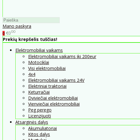
Mano paskyra
00
€0
0
Prekių krepšelis tuščias!
Elektromobiliai vaikams
Elektromobiliai vaikams iki 200eur
Motociklai
Visi elektromobiliai
4x4
Elektromobiliai vaikams 24V
Elektriniai traktoriai
Keturračiai
Dviviečiai elektromobiliai
Vienviečiai elektromobiliai
Peg perego
Licenzijuoti
Atsarginės dalys
Akumuliatoriai
Kitos dalys