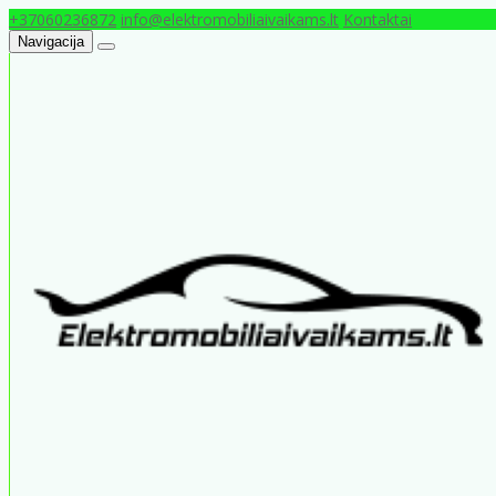
+37060236872
info@elektromobiliaivaikams.lt
Kontaktai
Navigacija