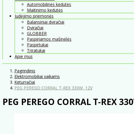
Automobilinės kėdutės
Maitinimo kedutės
Judėjimo priemonės
Balansiniai dviračiai
Dviračiai
GLOBBER
Paspiriamos mašinėlės
Paspirtukai
Triratukai
Apie mus
Pagrindinis
Elektromobiliai vaikams
Keturračiai
PEG PEREGO CORRAL T-REX 330W, 12V
PEG PEREGO CORRAL T-REX 330