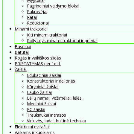
Mygtukai
Pagrindiniai valdymo blokai
Pakrovėjai
Ratai
Reduktoriai
Minami traktoriai
Kiti minami traktoriai
Rolly toys minami traktoriai ir priedai
Baseinai
Batutai
Rogės ir vaikiškos slidės
PRISTATYMAS per 1d.d.
Žaislai
Edukaciniai žaislai
Konstruktoriai ir delionės
Kūrybiniai žaislai
Lauko žaislai
Lėlių namai, vežimėliai, lėlės
Mediniai žaislai
RC žaislai
Traukinukai ir trasos
Virtuvės, indai, buitinė technika
Elektriniai dviračiai
Vaikams ir kūdikiams