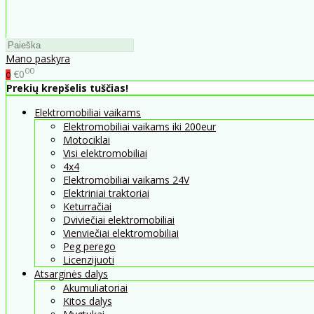
Mano paskyra
00
€0
0
Prekių krepšelis tuščias!
Elektromobiliai vaikams
Elektromobiliai vaikams iki 200eur
Motociklai
Visi elektromobiliai
4x4
Elektromobiliai vaikams 24V
Elektriniai traktoriai
Keturračiai
Dviviečiai elektromobiliai
Vienviečiai elektromobiliai
Peg perego
Licenzijuoti
Atsarginės dalys
Akumuliatoriai
Kitos dalys