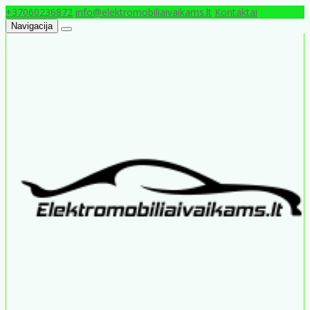
+37060236872
info@elektromobiliaivaikams.lt
Kontaktai
Navigacija