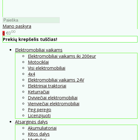
Mano paskyra
00
€0
0
Prekių krepšelis tuščias!
Elektromobiliai vaikams
Elektromobiliai vaikams iki 200eur
Motociklai
Visi elektromobiliai
4x4
Elektromobiliai vaikams 24V
Elektriniai traktoriai
Keturračiai
Dviviečiai elektromobiliai
Vienviečiai elektromobiliai
Peg perego
Licenzijuoti
Atsarginės dalys
Akumuliatoriai
Kitos dalys
Mygtukai