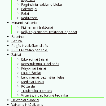
Pagrindiniai valdymo blokai
Pakrovėjai
Ratai
Reduktoriai
Minami traktoriai
Kiti minami traktoriai
Rolly toys minami traktoriai ir priedai
Baseinai
Batutai
Rogės ir vaikiškos slidės
PRISTATYMAS per 1d.d.
Žaislai
Edukaciniai žaislai
Konstruktoriai ir delionės
Kūrybiniai žaislai
Lauko žaislai
Lėlių namai, vežimėliai, lėlės
Mediniai žaislai
RC žaislai
Traukinukai ir trasos
Virtuvės, indai, buitinė technika
Elektriniai dviračiai
Vaikams ir kūdikiams