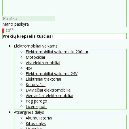
Mano paskyra
00
€0
0
Prekių krepšelis tuščias!
Elektromobiliai vaikams
Elektromobiliai vaikams iki 200eur
Motociklai
Visi elektromobiliai
4x4
Elektromobiliai vaikams 24V
Elektriniai traktoriai
Keturračiai
Dviviečiai elektromobiliai
Vienviečiai elektromobiliai
Peg perego
Licenzijuoti
Atsarginės dalys
Akumuliatoriai
Kitos dalys
Mygtukai