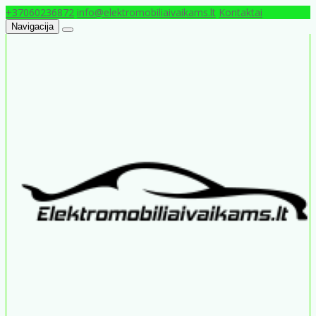
+37060236872
info@elektromobiliaivaikams.lt
Kontaktai
Navigacija