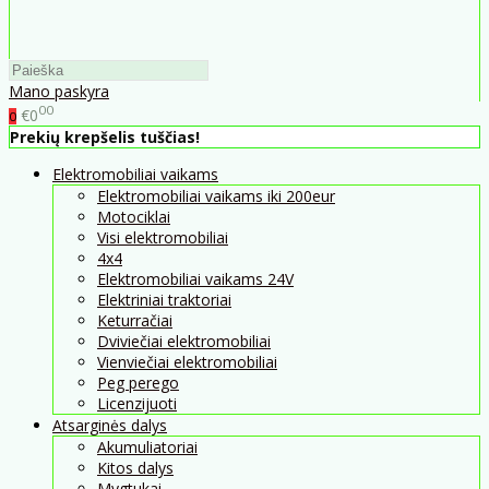
Mano paskyra
00
€0
0
Prekių krepšelis tuščias!
Elektromobiliai vaikams
Elektromobiliai vaikams iki 200eur
Motociklai
Visi elektromobiliai
4x4
Elektromobiliai vaikams 24V
Elektriniai traktoriai
Keturračiai
Dviviečiai elektromobiliai
Vienviečiai elektromobiliai
Peg perego
Licenzijuoti
Atsarginės dalys
Akumuliatoriai
Kitos dalys
Mygtukai