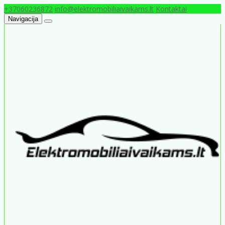
+37060236872
info@elektromobiliaivaikams.lt
Kontaktai
Navigacija