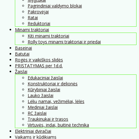
Pagrindiniai valdymo blokai
Pakrovėjai
Ratai
Reduktoriai
Minami traktoriai
Kiti minami traktoriai
Rolly toys minami traktoriai ir priedai
Baseinai
Batutai
Rogės ir vaikiškos slidės
PRISTATYMAS per 1d.d.
Žaislai
Edukaciniai žaislai
Konstruktoriai ir delionės
Kūrybiniai žaislai
Lauko žaislai
Lėlių namai, vežimėliai, lėlės
Mediniai žaislai
RC žaislai
Traukinukai ir trasos
Virtuvės, indai, buitinė technika
Elektriniai dviračiai
Vaikams ir kūdikiams