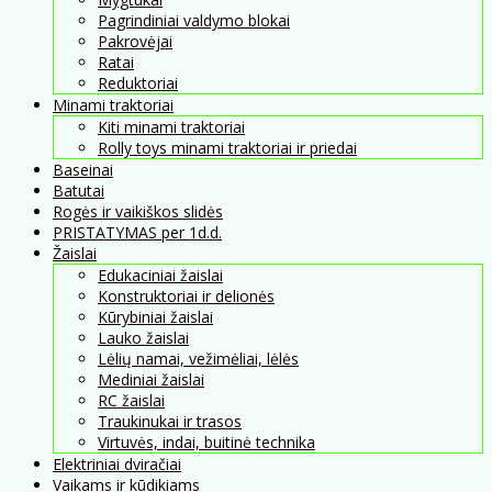
Pagrindiniai valdymo blokai
Pakrovėjai
Ratai
Reduktoriai
Minami traktoriai
Kiti minami traktoriai
Rolly toys minami traktoriai ir priedai
Baseinai
Batutai
Rogės ir vaikiškos slidės
PRISTATYMAS per 1d.d.
Žaislai
Edukaciniai žaislai
Konstruktoriai ir delionės
Kūrybiniai žaislai
Lauko žaislai
Lėlių namai, vežimėliai, lėlės
Mediniai žaislai
RC žaislai
Traukinukai ir trasos
Virtuvės, indai, buitinė technika
Elektriniai dviračiai
Vaikams ir kūdikiams