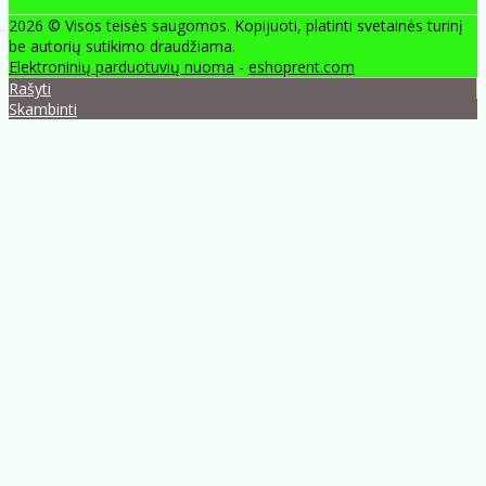
2026 © Visos teisės saugomos. Kopijuoti, platinti svetainės turinį
be autorių sutikimo draudžiama.
Elektroninių parduotuvių nuoma
-
eshoprent.com
Rašyti
Skambinti