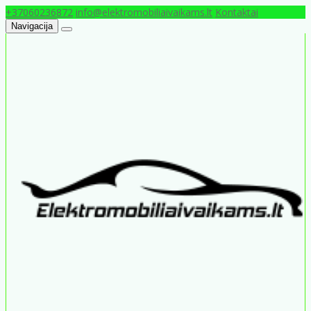
+37060236872
info@elektromobiliaivaikams.lt
Kontaktai
Navigacija