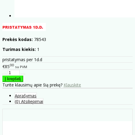
Prekės kodas:
78543
Turimas kiekis:
1
pristatymas per 1d.d
00
€85
su PVM
Turite klausimų apie šią prekę?
Klauskite
Aprašymas
(0) Atsiliepimai