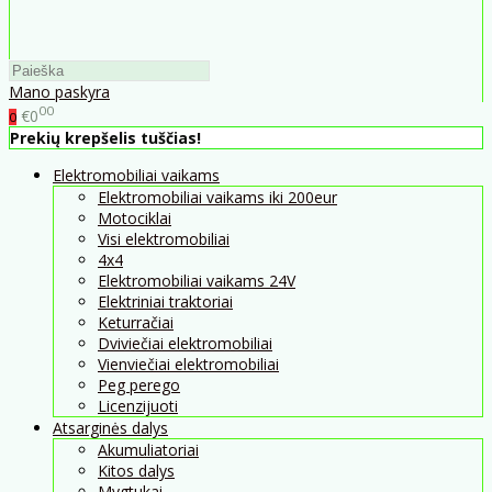
Mano paskyra
00
€0
0
Prekių krepšelis tuščias!
Elektromobiliai vaikams
Elektromobiliai vaikams iki 200eur
Motociklai
Visi elektromobiliai
4x4
Elektromobiliai vaikams 24V
Elektriniai traktoriai
Keturračiai
Dviviečiai elektromobiliai
Vienviečiai elektromobiliai
Peg perego
Licenzijuoti
Atsarginės dalys
Akumuliatoriai
Kitos dalys
Mygtukai