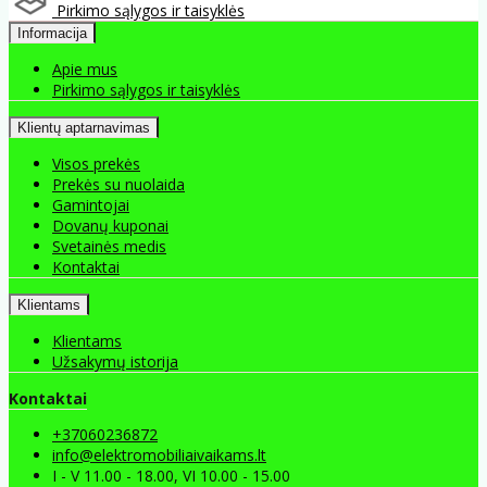
Pirkimo sąlygos ir taisyklės
Informacija
Apie mus
Pirkimo sąlygos ir taisyklės
Klientų aptarnavimas
Visos prekės
Prekės su nuolaida
Gamintojai
Dovanų kuponai
Svetainės medis
Kontaktai
Klientams
Klientams
Užsakymų istorija
Kontaktai
+37060236872
info@elektromobiliaivaikams.lt
I - V 11.00 - 18.00, VI 10.00 - 15.00