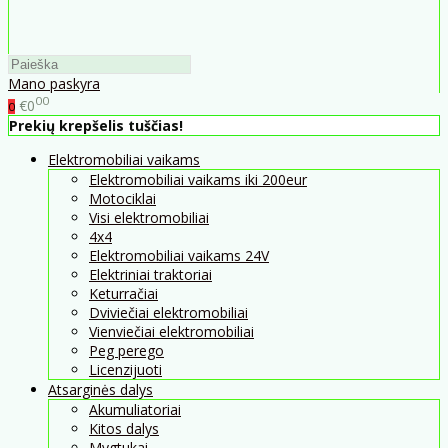
Mano paskyra
00
€0
0
Prekių krepšelis tuščias!
Elektromobiliai vaikams
Elektromobiliai vaikams iki 200eur
Motociklai
Visi elektromobiliai
4x4
Elektromobiliai vaikams 24V
Elektriniai traktoriai
Keturračiai
Dviviečiai elektromobiliai
Vienviečiai elektromobiliai
Peg perego
Licenzijuoti
Atsarginės dalys
Akumuliatoriai
Kitos dalys
Mygtukai