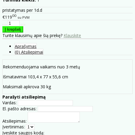
pristatymas per 1d.d
00
€119
su PVM
Turite klausimų apie šią prekę?
Klauskite
Aprašymas
(0) Atsiliepimai
Rekomenduojama vaikams nuo 3 metų
Išmatavimai 103,4 x 77 x 55,6 cm
Maksimali apkrova 30 kg
Parašyti atsiliepimą
Vardas:
El. pašto adresas:
Atsiliepimas:
Įvertinimas:
Įveskite saugos kodą: