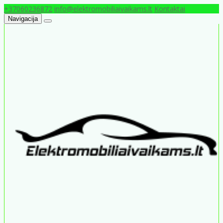
+37060236872
info@elektromobiliaivaikams.lt
Kontaktai
Navigacija