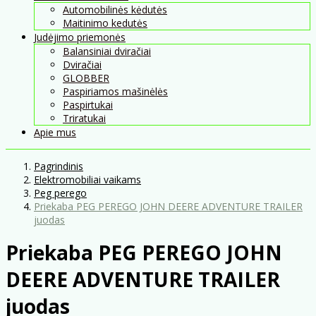
Automobilinės kėdutės
Maitinimo kedutės
Judėjimo priemonės
Balansiniai dviračiai
Dviračiai
GLOBBER
Paspiriamos mašinėlės
Paspirtukai
Triratukai
Apie mus
Pagrindinis
Elektromobiliai vaikams
Peg perego
Priekaba PEG PEREGO JOHN DEERE ADVENTURE TRAILER
juodas
Priekaba PEG PEREGO JOHN
DEERE ADVENTURE TRAILER
juodas