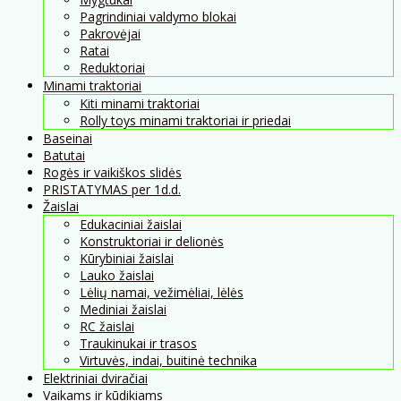
Pagrindiniai valdymo blokai
Pakrovėjai
Ratai
Reduktoriai
Minami traktoriai
Kiti minami traktoriai
Rolly toys minami traktoriai ir priedai
Baseinai
Batutai
Rogės ir vaikiškos slidės
PRISTATYMAS per 1d.d.
Žaislai
Edukaciniai žaislai
Konstruktoriai ir delionės
Kūrybiniai žaislai
Lauko žaislai
Lėlių namai, vežimėliai, lėlės
Mediniai žaislai
RC žaislai
Traukinukai ir trasos
Virtuvės, indai, buitinė technika
Elektriniai dviračiai
Vaikams ir kūdikiams