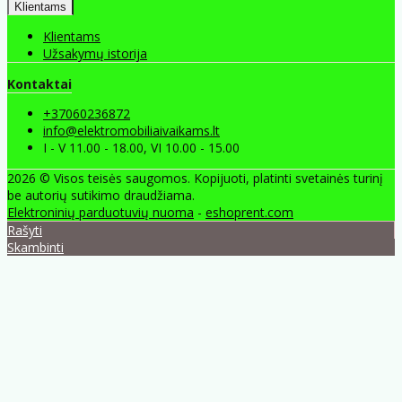
Klientams
Klientams
Užsakymų istorija
Kontaktai
+37060236872
info@elektromobiliaivaikams.lt
I - V 11.00 - 18.00, VI 10.00 - 15.00
2026 © Visos teisės saugomos. Kopijuoti, platinti svetainės turinį
be autorių sutikimo draudžiama.
Elektroninių parduotuvių nuoma
-
eshoprent.com
Rašyti
Skambinti