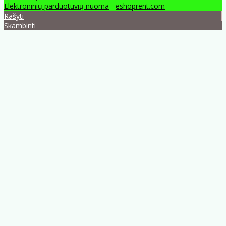
Elektroninių parduotuvių nuoma
-
eshoprent.com
Rašyti
Skambinti