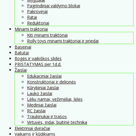
Pagrindiniai valdymo blokai
Pakrovėjai
Ratai
Reduktoriai
Minami traktoriai
Kiti minami traktoriai
Rolly toys minami traktoriai ir priedai
Baseinai
Batutai
Rogės ir vaikiškos slidės
PRISTATYMAS per 1d.d.
Žaislai
Edukaciniai žaislai
Konstruktoriai ir delionės
Kūrybiniai žaislai
Lauko žaislai
Lėlių namai, vežimėliai, lėlės
Mediniai žaislai
RC žaislai
Traukinukai ir trasos
Virtuvės, indai, buitinė technika
Elektriniai dviračiai
Vaikams ir kūdikiams