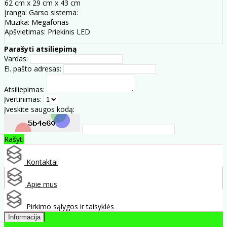
62 cm x 29 cm x 43 cm
Įranga: Garso sistema:
Muzika: Megafonas
Apšvietimas: Priekinis LED
Parašyti atsiliepimą
Vardas:
El. pašto adresas:
Atsiliepimas:
Įvertinimas:
Įveskite saugos kodą:
Rašyti
Kontaktai
Apie mus
Pirkimo sąlygos ir taisyklės
Informacija