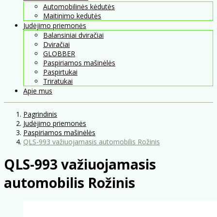
Automobilinės kėdutės
Maitinimo kedutės
Judėjimo priemonės
Balansiniai dviračiai
Dviračiai
GLOBBER
Paspiriamos mašinėlės
Paspirtukai
Triratukai
Apie mus
Pagrindinis
Judėjimo priemonės
Paspiriamos mašinėlės
QLS-993 važiuojamasis automobilis Rožinis
QLS-993 važiuojamasis
automobilis Rožinis