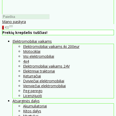
Mano paskyra
00
€0
0
Prekių krepšelis tuščias!
Elektromobiliai vaikams
Elektromobiliai vaikams iki 200eur
Motociklai
Visi elektromobiliai
4x4
Elektromobiliai vaikams 24V
Elektriniai traktoriai
Keturračiai
Dviviečiai elektromobiliai
Vienviečiai elektromobiliai
Peg perego
Licenzijuoti
Atsarginės dalys
Akumuliatoriai
Kitos dalys
Mygtukai