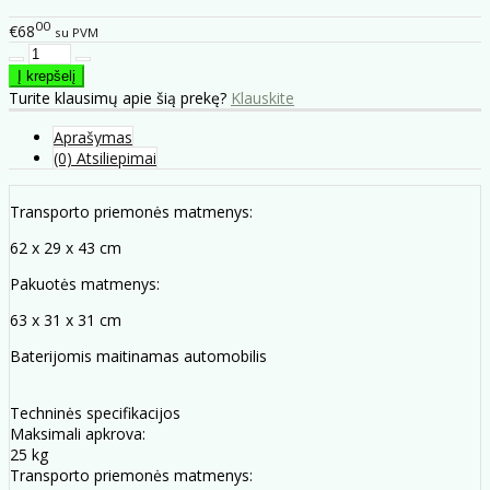
00
€68
su PVM
Turite klausimų apie šią prekę?
Klauskite
Aprašymas
(0) Atsiliepimai
Transporto priemonės matmenys:
62 x 29 x 43 cm
Pakuotės matmenys:
63 x 31 x 31 cm
Baterijomis maitinamas automobilis
Techninės specifikacijos
Maksimali apkrova:
25 kg
Transporto priemonės matmenys: