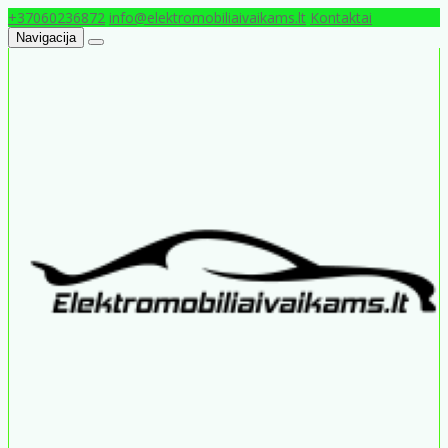
+37060236872
info@elektromobiliaivaikams.lt
Kontaktai
Navigacija