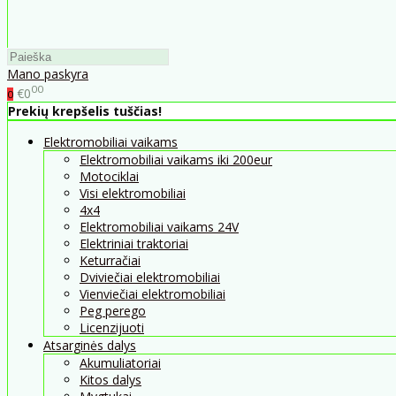
Mano paskyra
00
€0
0
Prekių krepšelis tuščias!
Elektromobiliai vaikams
Elektromobiliai vaikams iki 200eur
Motociklai
Visi elektromobiliai
4x4
Elektromobiliai vaikams 24V
Elektriniai traktoriai
Keturračiai
Dviviečiai elektromobiliai
Vienviečiai elektromobiliai
Peg perego
Licenzijuoti
Atsarginės dalys
Akumuliatoriai
Kitos dalys