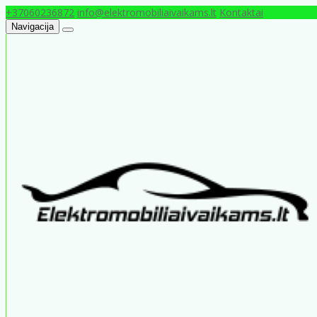
+37060236872
info@elektromobiliaivaikams.lt
Kontaktai
Navigacija