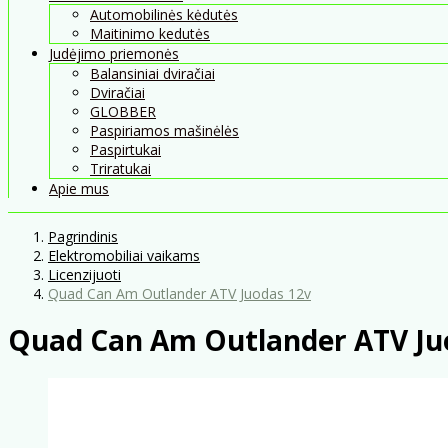
Automobilinės kėdutės
Maitinimo kedutės
Judėjimo priemonės
Balansiniai dviračiai
Dviračiai
GLOBBER
Paspiriamos mašinėlės
Paspirtukai
Triratukai
Apie mus
Pagrindinis
Elektromobiliai vaikams
Licenzijuoti
Quad Can Am Outlander ATV Juodas 12v
Quad Can Am Outlander ATV Ju