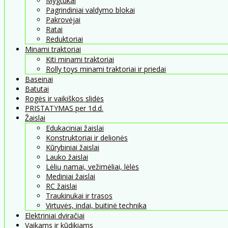
Mygtukai
Pagrindiniai valdymo blokai
Pakrovėjai
Ratai
Reduktoriai
Minami traktoriai
Kiti minami traktoriai
Rolly toys minami traktoriai ir priedai
Baseinai
Batutai
Rogės ir vaikiškos slidės
PRISTATYMAS per 1d.d.
Žaislai
Edukaciniai žaislai
Konstruktoriai ir delionės
Kūrybiniai žaislai
Lauko žaislai
Lėlių namai, vežimėliai, lėlės
Mediniai žaislai
RC žaislai
Traukinukai ir trasos
Virtuvės, indai, buitinė technika
Elektriniai dviračiai
Vaikams ir kūdikiams