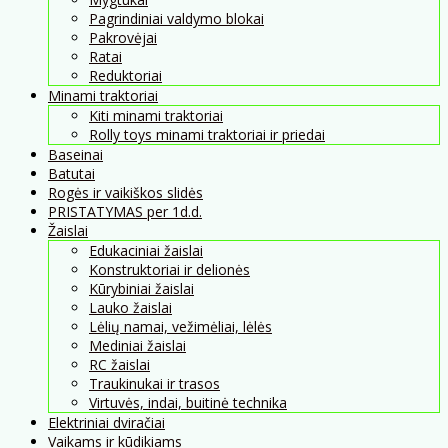
Pagrindiniai valdymo blokai
Pakrovėjai
Ratai
Reduktoriai
Minami traktoriai
Kiti minami traktoriai
Rolly toys minami traktoriai ir priedai
Baseinai
Batutai
Rogės ir vaikiškos slidės
PRISTATYMAS per 1d.d.
Žaislai
Edukaciniai žaislai
Konstruktoriai ir delionės
Kūrybiniai žaislai
Lauko žaislai
Lėlių namai, vežimėliai, lėlės
Mediniai žaislai
RC žaislai
Traukinukai ir trasos
Virtuvės, indai, buitinė technika
Elektriniai dviračiai
Vaikams ir kūdikiams