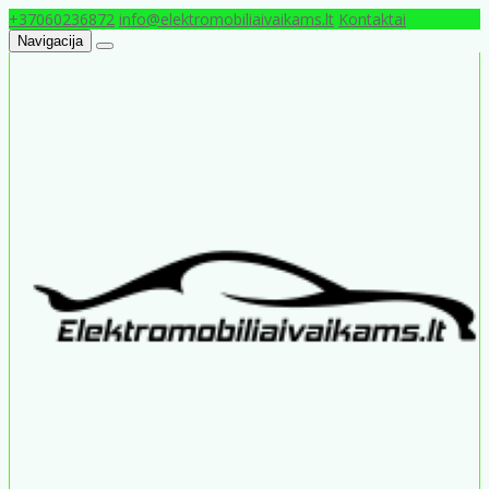
+37060236872
info@elektromobiliaivaikams.lt
Kontaktai
Navigacija