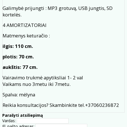
Galimybė prijungti : MP3 grotuvą, USB jungtis, SD
kortelės.
4 AMORTIZATORIAI
Matmenys keturačio :
ilgis: 110 cm.
plotis: 70 cm.
aukštis: 77 cm.
Vairavimo trukmė apytiksliai 1- 2 val
Vaikams nuo 3metu iki 7metu.
Spalva: mėlyna
Reikia konsultacijos? Skambinkite tel.+37060236872
Parašyti atsiliepimą
Vardas:
El. pašto adresas: