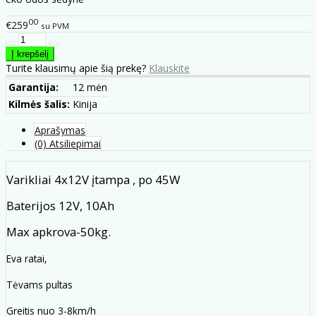
00
€259
su PVM
Turite klausimų apie šią prekę?
Klauskite
Garantija:
12 mėn
Kilmės šalis:
Kinija
Aprašymas
(0) Atsiliepimai
Varikliai 4x12V įtampa , po 45W
Baterijos 12V, 10Ah
Max apkrova-50kg.
Eva ratai,
Tėvams pultas
Greitis nuo 3-8km/h