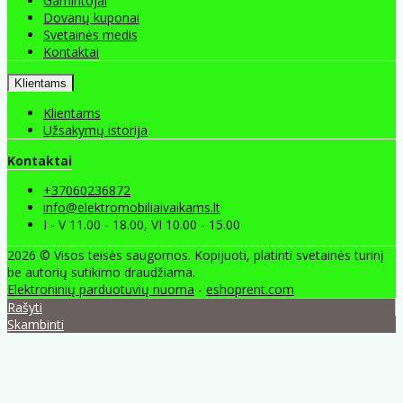
Gamintojai
Dovanų kuponai
Svetainės medis
Kontaktai
Klientams
Klientams
Užsakymų istorija
Kontaktai
+37060236872
info@elektromobiliaivaikams.lt
I - V 11.00 - 18.00, VI 10.00 - 15.00
2026 © Visos teisės saugomos. Kopijuoti, platinti svetainės turinį
be autorių sutikimo draudžiama.
Elektroninių parduotuvių nuoma
-
eshoprent.com
Rašyti
Skambinti