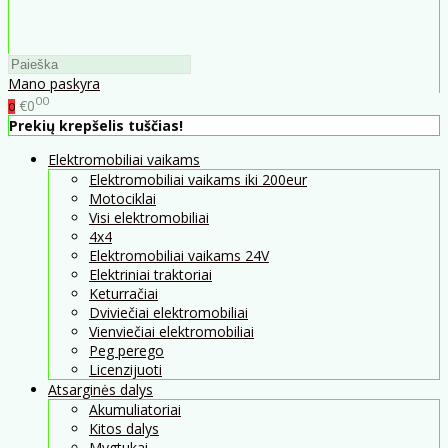
Mano paskyra
00
€0
0
Prekių krepšelis tuščias!
Elektromobiliai vaikams
Elektromobiliai vaikams iki 200eur
Motociklai
Visi elektromobiliai
4x4
Elektromobiliai vaikams 24V
Elektriniai traktoriai
Keturračiai
Dviviečiai elektromobiliai
Vienviečiai elektromobiliai
Peg perego
Licenzijuoti
Atsarginės dalys
Akumuliatoriai
Kitos dalys
Mygtukai