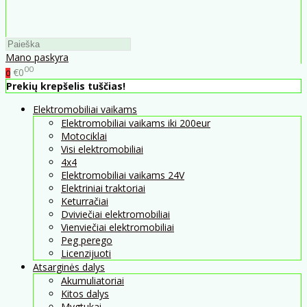
Mano paskyra
00
€0
0
Prekių krepšelis tuščias!
Elektromobiliai vaikams
Elektromobiliai vaikams iki 200eur
Motociklai
Visi elektromobiliai
4x4
Elektromobiliai vaikams 24V
Elektriniai traktoriai
Keturračiai
Dviviečiai elektromobiliai
Vienviečiai elektromobiliai
Peg perego
Licenzijuoti
Atsarginės dalys
Akumuliatoriai
Kitos dalys
Mygtukai