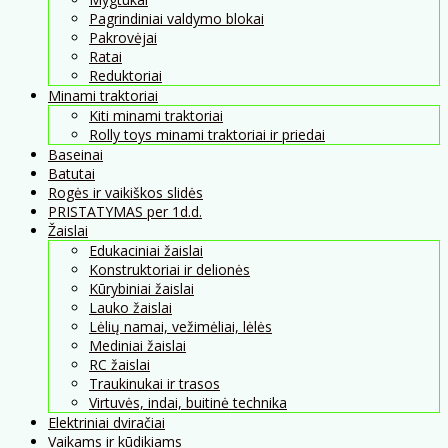
Pagrindiniai valdymo blokai
Pakrovėjai
Ratai
Reduktoriai
Minami traktoriai
Kiti minami traktoriai
Rolly toys minami traktoriai ir priedai
Baseinai
Batutai
Rogės ir vaikiškos slidės
PRISTATYMAS per 1d.d.
Žaislai
Edukaciniai žaislai
Konstruktoriai ir delionės
Kūrybiniai žaislai
Lauko žaislai
Lėlių namai, vežimėliai, lėlės
Mediniai žaislai
RC žaislai
Traukinukai ir trasos
Virtuvės, indai, buitinė technika
Elektriniai dviračiai
Vaikams ir kūdikiams