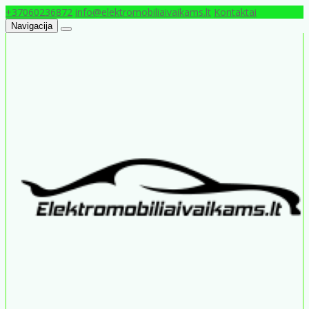
+37060236872
info@elektromobiliaivaikams.lt
Kontaktai
Navigacija