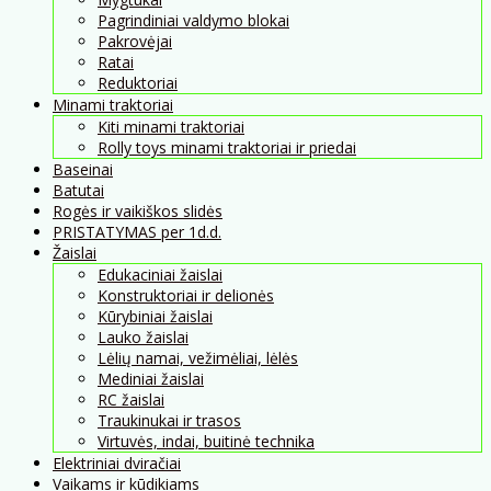
Pagrindiniai valdymo blokai
Pakrovėjai
Ratai
Reduktoriai
Minami traktoriai
Kiti minami traktoriai
Rolly toys minami traktoriai ir priedai
Baseinai
Batutai
Rogės ir vaikiškos slidės
PRISTATYMAS per 1d.d.
Žaislai
Edukaciniai žaislai
Konstruktoriai ir delionės
Kūrybiniai žaislai
Lauko žaislai
Lėlių namai, vežimėliai, lėlės
Mediniai žaislai
RC žaislai
Traukinukai ir trasos
Virtuvės, indai, buitinė technika
Elektriniai dviračiai
Vaikams ir kūdikiams