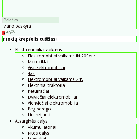
Mano paskyra
00
€0
0
Prekių krepšelis tuščias!
Elektromobiliai vaikams
Elektromobiliai vaikams iki 200eur
Motociklai
Visi elektromobiliai
4x4
Elektromobiliai vaikams 24V
Elektriniai traktoriai
Keturračiai
Dviviečiai elektromobiliai
Vienviečiai elektromobiliai
Peg perego
Licenzijuoti
Atsarginės dalys
Akumuliatoriai
Kitos dalys
Mygtukai