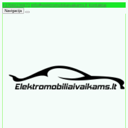
+37060236872
info@elektromobiliaivaikams.lt
Kontaktai
Navigacija