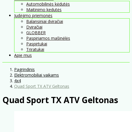
Automobilinės kėdutės
Maitinimo kedutės
Judėjimo priemonės
Balansiniai dviračiai
Dviračiai
GLOBBER
Paspiriamos mašinėlės
Paspirtukai
Triratukai
Apie mus
Pagrindinis
Elektromobiliai vaikams
4x4
Quad Sport TX ATV Geltonas
Quad Sport TX ATV Geltonas