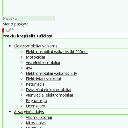
Mano paskyra
00
€0
0
Prekių krepšelis tuščias!
Elektromobiliai vaikams
Elektromobiliai vaikams iki 200eur
Motociklai
Visi elektromobiliai
4x4
Elektromobiliai vaikams 24V
Elektriniai traktoriai
Keturračiai
Dviviečiai elektromobiliai
Vienviečiai elektromobiliai
Peg perego
Licenzijuoti
Atsarginės dalys
Akumuliatoriai
Kitos dalys