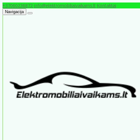
+37060236872
info@elektromobiliaivaikams.lt
Kontaktai
Navigacija