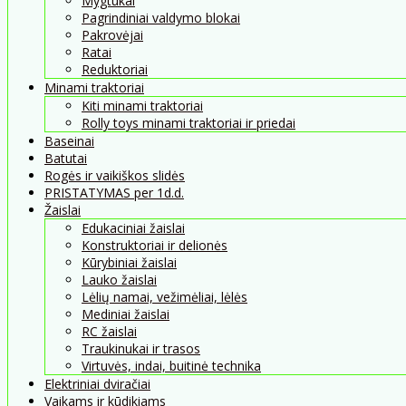
Mygtukai
Pagrindiniai valdymo blokai
Pakrovėjai
Ratai
Reduktoriai
Minami traktoriai
Kiti minami traktoriai
Rolly toys minami traktoriai ir priedai
Baseinai
Batutai
Rogės ir vaikiškos slidės
PRISTATYMAS per 1d.d.
Žaislai
Edukaciniai žaislai
Konstruktoriai ir delionės
Kūrybiniai žaislai
Lauko žaislai
Lėlių namai, vežimėliai, lėlės
Mediniai žaislai
RC žaislai
Traukinukai ir trasos
Virtuvės, indai, buitinė technika
Elektriniai dviračiai
Vaikams ir kūdikiams