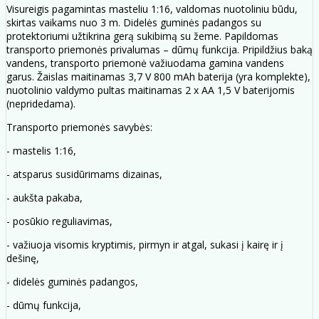
Visureigis pagamintas masteliu 1:16, valdomas nuotoliniu būdu,
skirtas vaikams nuo 3 m. Didelės guminės padangos su
protektoriumi užtikrina gerą sukibimą su žeme. Papildomas
transporto priemonės privalumas – dūmų funkcija. Pripildžius baką
vandens, transporto priemonė važiuodama gamina vandens
garus. Žaislas maitinamas 3,7 V 800 mAh baterija (yra komplekte),
nuotolinio valdymo pultas maitinamas 2 x AA 1,5 V baterijomis
(nepridedama).
Transporto priemonės savybės:
- mastelis 1:16,
- atsparus susidūrimams dizainas,
- aukšta pakaba,
- posūkio reguliavimas,
- važiuoja visomis kryptimis, pirmyn ir atgal, sukasi į kairę ir į
dešinę,
- didelės guminės padangos,
- dūmų funkcija,