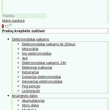
Mano paskyra
00
€0
0
Prekių krepšelis tuščias!
Elektromobiliai vaikams
Elektromobiliai vaikams iki 200eur
Motociklai
Visi elektromobiliai
4x4
Elektromobiliai vaikams 24V
Elektriniai traktoriai
Keturračiai
Dviviečiai elektromobiliai
Vienviečiai elektromobiliai
Peg perego
Licenzijuoti
Atsarginės dalys
Akumuliatoriai
Kitos dalys
Mygtukai