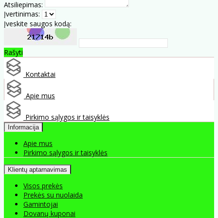
Atsiliepimas:
Įvertinimas:
Įveskite saugos kodą:
Rašyti
Kontaktai
Apie mus
Pirkimo sąlygos ir taisyklės
Informacija
Apie mus
Pirkimo sąlygos ir taisyklės
Klientų aptarnavimas
Visos prekės
Prekės su nuolaida
Gamintojai
Dovanų kuponai