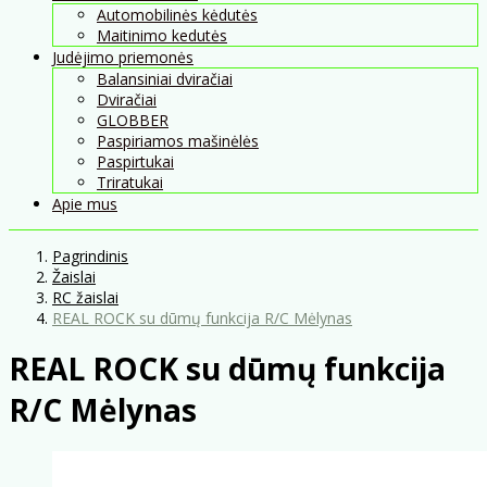
Automobilinės kėdutės
Maitinimo kedutės
Judėjimo priemonės
Balansiniai dviračiai
Dviračiai
GLOBBER
Paspiriamos mašinėlės
Paspirtukai
Triratukai
Apie mus
Pagrindinis
Žaislai
RC žaislai
REAL ROCK su dūmų funkcija R/C Mėlynas
REAL ROCK su dūmų funkcija
R/C Mėlynas