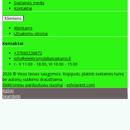
Svetainės medis
Kontaktai
Klientams
Klientams
Užsakymų istorija
Kontaktai
+37060236872
info@elektromobiliaivaikams.lt
I - V 11.00 - 18.00, VI 10.00 - 15.00
2026 © Visos teisės saugomos. Kopijuoti, platinti svetainės turinį
be autorių sutikimo draudžiama.
Elektroninių parduotuvių nuoma
-
eshoprent.com
Rašyti
Skambinti