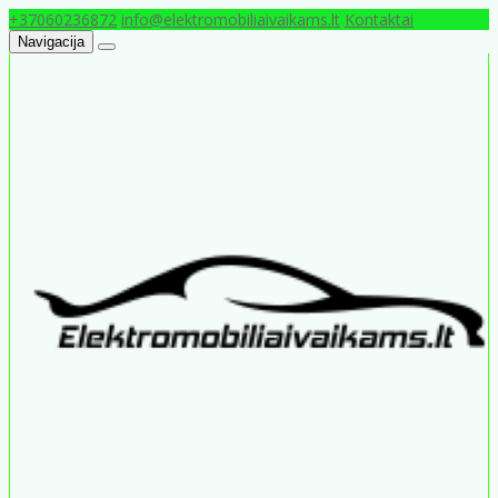
+37060236872
info@elektromobiliaivaikams.lt
Kontaktai
Navigacija