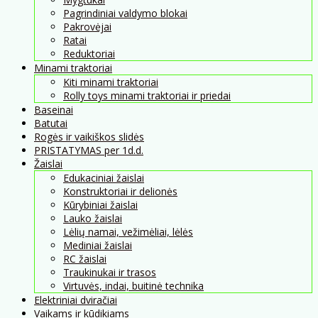
Pagrindiniai valdymo blokai
Pakrovėjai
Ratai
Reduktoriai
Minami traktoriai
Kiti minami traktoriai
Rolly toys minami traktoriai ir priedai
Baseinai
Batutai
Rogės ir vaikiškos slidės
PRISTATYMAS per 1d.d.
Žaislai
Edukaciniai žaislai
Konstruktoriai ir delionės
Kūrybiniai žaislai
Lauko žaislai
Lėlių namai, vežimėliai, lėlės
Mediniai žaislai
RC žaislai
Traukinukai ir trasos
Virtuvės, indai, buitinė technika
Elektriniai dviračiai
Vaikams ir kūdikiams