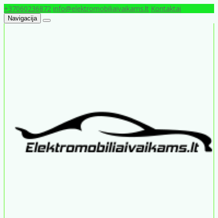
+37060236872
info@elektromobiliaivaikams.lt
Kontaktai
Navigacija