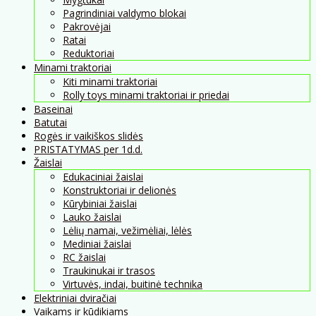
Pagrindiniai valdymo blokai
Pakrovėjai
Ratai
Reduktoriai
Minami traktoriai
Kiti minami traktoriai
Rolly toys minami traktoriai ir priedai
Baseinai
Batutai
Rogės ir vaikiškos slidės
PRISTATYMAS per 1d.d.
Žaislai
Edukaciniai žaislai
Konstruktoriai ir delionės
Kūrybiniai žaislai
Lauko žaislai
Lėlių namai, vežimėliai, lėlės
Mediniai žaislai
RC žaislai
Traukinukai ir trasos
Virtuvės, indai, buitinė technika
Elektriniai dviračiai
Vaikams ir kūdikiams