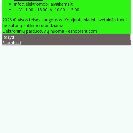
info@elektromobiliaivaikams.lt
I - V 11.00 - 18.00, VI 10.00 - 15.00
2026 © Visos teisės saugomos. Kopijuoti, platinti svetainės turinį
be autorių sutikimo draudžiama.
Elektroninių parduotuvių nuoma
-
eshoprent.com
Rašyti
Skambinti