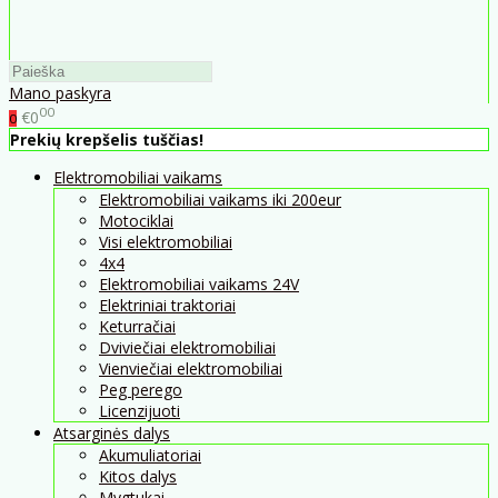
Mano paskyra
00
€0
0
Prekių krepšelis tuščias!
Elektromobiliai vaikams
Elektromobiliai vaikams iki 200eur
Motociklai
Visi elektromobiliai
4x4
Elektromobiliai vaikams 24V
Elektriniai traktoriai
Keturračiai
Dviviečiai elektromobiliai
Vienviečiai elektromobiliai
Peg perego
Licenzijuoti
Atsarginės dalys
Akumuliatoriai
Kitos dalys
Mygtukai