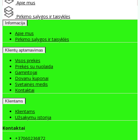
Apie mus
Pirkimo sąlygos ir taisyklės
Informacija
Apie mus
Pirkimo sąlygos ir taisyklės
Klientų aptarnavimas
Visos prekės
Prekės su nuolaida
Gamintojai
Dovanų kuponai
Svetainės medis
Kontaktai
Klientams
Klientams
Užsakymų istorija
Kontaktai
+37060236872