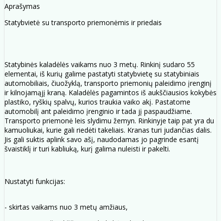
Aprašymas
Statybvietė su transporto priemonėmis ir priedais
Statybinės kaladėlės vaikams nuo 3 metų. Rinkinį sudaro 55
elementai, iš kurių galime pastatyti statybvietę su statybiniais
automobiliais, čiuožyklą, transporto priemonių paleidimo įrenginį
ir kilnojamąjį kraną. Kaladėlės pagamintos iš aukščiausios kokybės
plastiko, ryškių spalvų, kurios traukia vaiko akį. Pastatome
automobilį ant paleidimo įrenginio ir tada jį paspaudžiame.
Transporto priemonė leis slydimu žemyn. Rinkinyje taip pat yra du
kamuoliukai, kurie gali riedėti takeliais. Kranas turi judančias dalis.
Jis gali suktis aplink savo ašį, naudodamas jo pagrinde esantį
švaistiklį ir turi kabliuką, kurį galima nuleisti ir pakelti.
Nustatyti funkcijas:
- skirtas vaikams nuo 3 metų amžiaus,