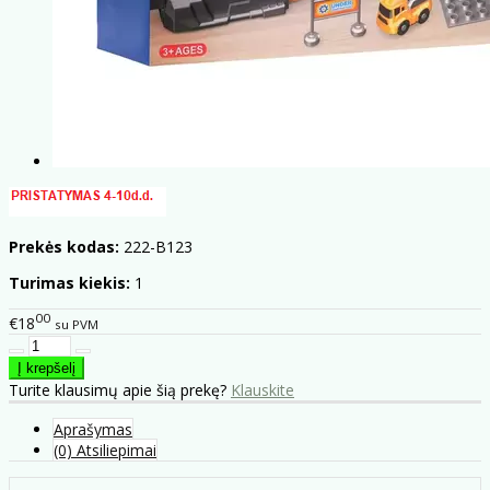
Prekės kodas:
222-B123
Turimas kiekis:
1
00
€18
su PVM
Turite klausimų apie šią prekę?
Klauskite
Aprašymas
(0) Atsiliepimai