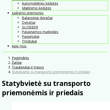
Automobilinės kėdutės
Maitinimo kedutės
Judėjimo priemonės
Balansiniai dviračiai
Dviračiai
GLOBBER
Paspiriamos mašinėlės
Paspirtukai
Triratukai
Apie mus
Pagrindinis
Žaislai
Traukinukai ir trasos
Statybvietė su transporto priemonėmis ir priedais
Statybvietė su transporto
priemonėmis ir priedais