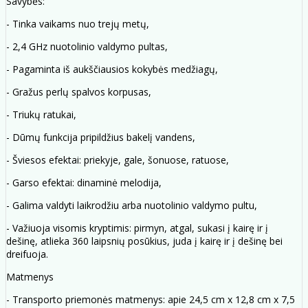
Savybės:
- Tinka vaikams nuo trejų metų,
- 2,4 GHz nuotolinio valdymo pultas,
- Pagaminta iš aukščiausios kokybės medžiagų,
- Gražus perlų spalvos korpusas,
- Triukų ratukai,
- Dūmų funkcija pripildžius bakelį vandens,
- Šviesos efektai: priekyje, gale, šonuose, ratuose,
- Garso efektai: dinaminė melodija,
- Galima valdyti laikrodžiu arba nuotolinio valdymo pultu,
- Važiuoja visomis kryptimis: pirmyn, atgal, sukasi į kairę ir į
dešinę, atlieka 360 laipsnių posūkius, juda į kairę ir į dešinę bei
dreifuoja.
Matmenys
- Transporto priemonės matmenys: apie 24,5 cm x 12,8 cm x 7,5