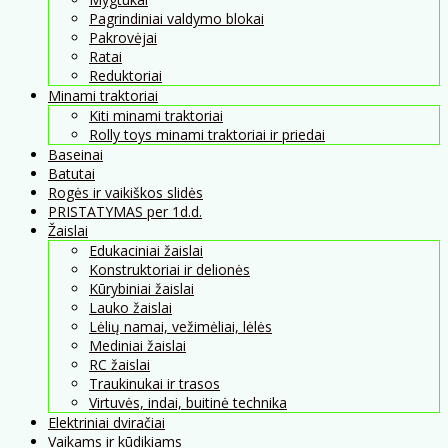
Pagrindiniai valdymo blokai
Pakrovėjai
Ratai
Reduktoriai
Minami traktoriai
Kiti minami traktoriai
Rolly toys minami traktoriai ir priedai
Baseinai
Batutai
Rogės ir vaikiškos slidės
PRISTATYMAS per 1d.d.
Žaislai
Edukaciniai žaislai
Konstruktoriai ir delionės
Kūrybiniai žaislai
Lauko žaislai
Lėlių namai, vežimėliai, lėlės
Mediniai žaislai
RC žaislai
Traukinukai ir trasos
Virtuvės, indai, buitinė technika
Elektriniai dviračiai
Vaikams ir kūdikiams