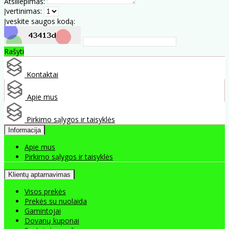
Atsiliepimas:
Įvertinimas:
Įveskite saugos kodą:
Rašyti
Kontaktai
Apie mus
Pirkimo sąlygos ir taisyklės
Informacija
Apie mus
Pirkimo sąlygos ir taisyklės
Klientų aptarnavimas
Visos prekės
Prekės su nuolaida
Gamintojai
Dovanų kuponai