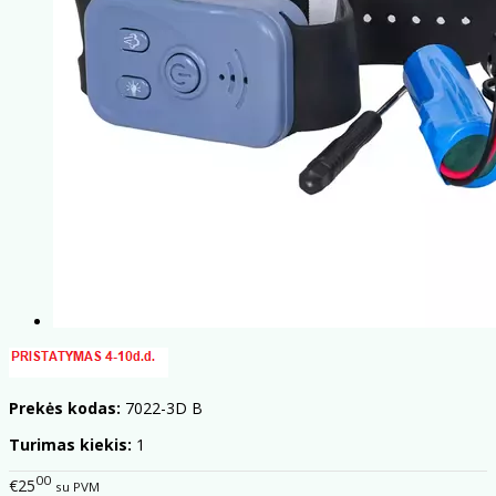
Prekės kodas:
7022-3D B
Turimas kiekis:
1
00
€25
su PVM