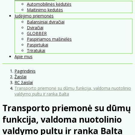
Automobilinės kėdutės
Maitinimo kedutės
Judėjimo priemonės
Balansiniai dviračiai
Dviračiai
GLOBBER
Paspiriamos mašinėlės
Paspirtukai
Triratukai
Apie mus
Pagrindinis
Žaislai
RC žaislai
Transporto priemonė su dūmų funkcija, valdoma nuotolinio
valdymo pultu ir ranka Balta
Transporto priemonė su dūmų
funkcija, valdoma nuotolinio
valdymo pultu ir ranka Balta