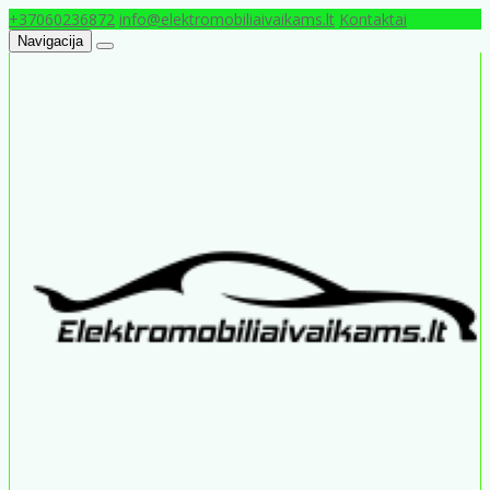
+37060236872
info@elektromobiliaivaikams.lt
Kontaktai
Navigacija