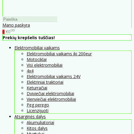
Mano paskyra
00
€0
0
Prekių krepšelis tuščias!
Elektromobiliai vaikams
Elektromobiliai vaikams iki 200eur
Motociklai
Visi elektromobiliai
4x4
Elektromobiliai vaikams 24V
Elektriniai traktoriai
Keturračiai
Dviviečiai elektromobiliai
Vienviečiai elektromobiliai
Peg perego
Licenzijuoti
Atsarginės dalys
Akumuliatoriai
Kitos dalys
Mygtukai