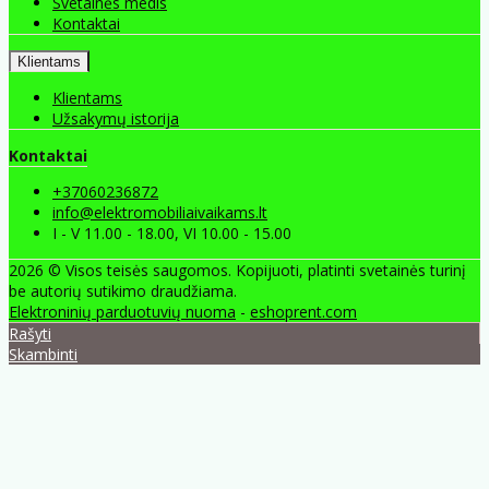
Svetainės medis
Kontaktai
Klientams
Klientams
Užsakymų istorija
Kontaktai
+37060236872
info@elektromobiliaivaikams.lt
I - V 11.00 - 18.00, VI 10.00 - 15.00
2026 © Visos teisės saugomos. Kopijuoti, platinti svetainės turinį
be autorių sutikimo draudžiama.
Elektroninių parduotuvių nuoma
-
eshoprent.com
Rašyti
Skambinti