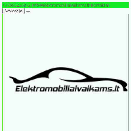
+37060236872
info@elektromobiliaivaikams.lt
Kontaktai
Navigacija