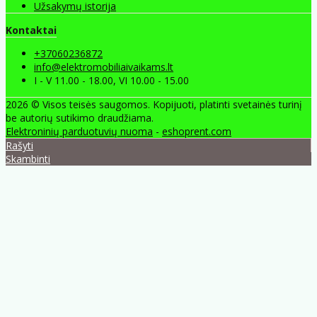
Užsakymų istorija
Kontaktai
+37060236872
info@elektromobiliaivaikams.lt
I - V 11.00 - 18.00, VI 10.00 - 15.00
2026 © Visos teisės saugomos. Kopijuoti, platinti svetainės turinį
be autorių sutikimo draudžiama.
Elektroninių parduotuvių nuoma
-
eshoprent.com
Rašyti
Skambinti