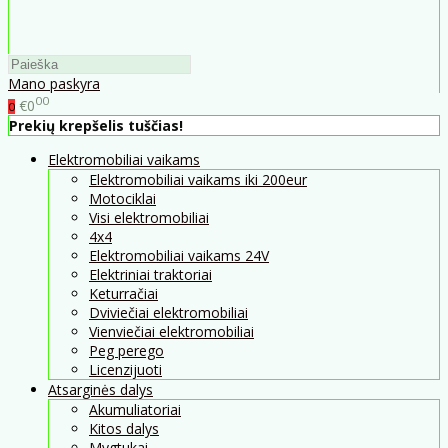
Mano paskyra
00
€0
0
Prekių krepšelis tuščias!
Elektromobiliai vaikams
Elektromobiliai vaikams iki 200eur
Motociklai
Visi elektromobiliai
4x4
Elektromobiliai vaikams 24V
Elektriniai traktoriai
Keturračiai
Dviviečiai elektromobiliai
Vienviečiai elektromobiliai
Peg perego
Licenzijuoti
Atsarginės dalys
Akumuliatoriai
Kitos dalys
Mygtukai