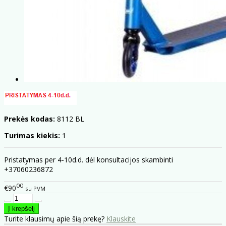
Prekės kodas:
8112 BL
Turimas kiekis:
1
Pristatymas per 4-10d.d. dėl konsultacijos skambinti
+37060236872
00
€90
su PVM
Turite klausimų apie šią prekę?
Klauskite