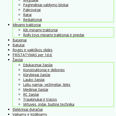
Pagrindiniai valdymo blokai
Pakrovėjai
Ratai
Reduktoriai
Minami traktoriai
Kiti minami traktoriai
Rolly toys minami traktoriai ir priedai
Baseinai
Batutai
Rogės ir vaikiškos slidės
PRISTATYMAS per 1d.d.
Žaislai
Edukaciniai žaislai
Konstruktoriai ir delionės
Kūrybiniai žaislai
Lauko žaislai
Lėlių namai, vežimėliai, lėlės
Mediniai žaislai
RC žaislai
Traukinukai ir trasos
Virtuvės, indai, buitinė technika
Elektriniai dviračiai
Vaikams ir kūdikiams