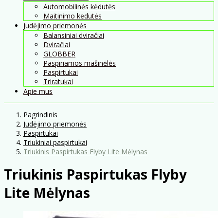
Automobilinės kėdutės
Maitinimo kedutės
Judėjimo priemonės
Balansiniai dviračiai
Dviračiai
GLOBBER
Paspiriamos mašinėlės
Paspirtukai
Triratukai
Apie mus
Pagrindinis
Judėjimo priemonės
Paspirtukai
Triukiniai paspirtukai
Triukinis Paspirtukas Flyby Lite Mėlynas
Triukinis Paspirtukas Flyby
Lite Mėlynas