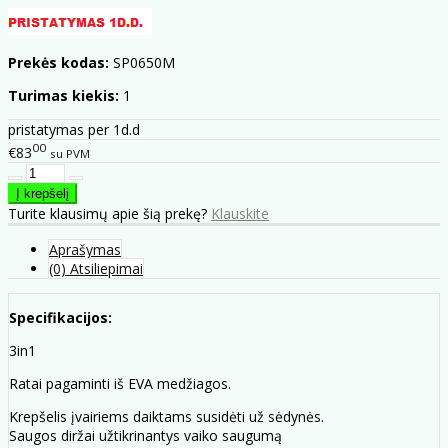
Prekės kodas:
SP0650M
Turimas kiekis:
1
pristatymas per 1d.d
00
€83
su PVM
Turite klausimų apie šią prekę?
Klauskite
Aprašymas
(0) Atsiliepimai
Specifikacijos:
3in1
Ratai pagaminti iš EVA medžiagos.
Krepšelis įvairiems daiktams susidėti už sėdynės.
Saugos diržai užtikrinantys vaiko saugumą