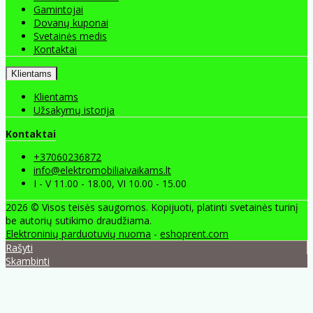
Gamintojai
Dovanų kuponai
Svetainės medis
Kontaktai
Klientams
Klientams
Užsakymų istorija
Kontaktai
+37060236872
info@elektromobiliaivaikams.lt
I - V 11.00 - 18.00, VI 10.00 - 15.00
2026 © Visos teisės saugomos. Kopijuoti, platinti svetainės turinį
be autorių sutikimo draudžiama.
Elektroninių parduotuvių nuoma
-
eshoprent.com
Rašyti
Skambinti