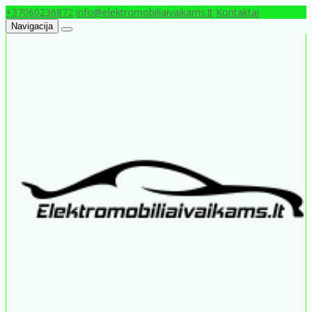
+37060236872
info@elektromobiliaivaikams.lt
Kontaktai
Navigacija