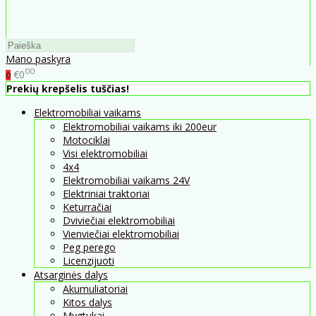
Mano paskyra
00
€0
0
Prekių krepšelis tuščias!
Elektromobiliai vaikams
Elektromobiliai vaikams iki 200eur
Motociklai
Visi elektromobiliai
4x4
Elektromobiliai vaikams 24V
Elektriniai traktoriai
Keturračiai
Dviviečiai elektromobiliai
Vienviečiai elektromobiliai
Peg perego
Licenzijuoti
Atsarginės dalys
Akumuliatoriai
Kitos dalys
Mygtukai