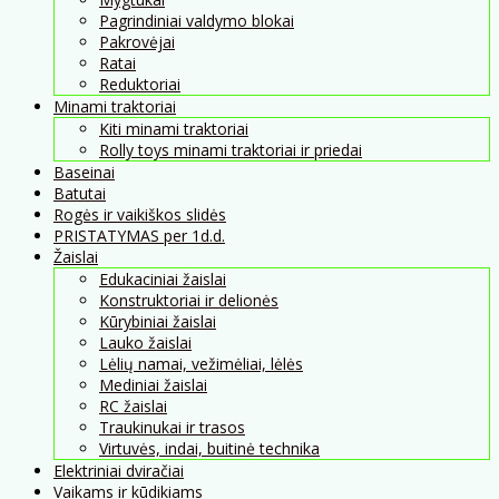
Pagrindiniai valdymo blokai
Pakrovėjai
Ratai
Reduktoriai
Minami traktoriai
Kiti minami traktoriai
Rolly toys minami traktoriai ir priedai
Baseinai
Batutai
Rogės ir vaikiškos slidės
PRISTATYMAS per 1d.d.
Žaislai
Edukaciniai žaislai
Konstruktoriai ir delionės
Kūrybiniai žaislai
Lauko žaislai
Lėlių namai, vežimėliai, lėlės
Mediniai žaislai
RC žaislai
Traukinukai ir trasos
Virtuvės, indai, buitinė technika
Elektriniai dviračiai
Vaikams ir kūdikiams