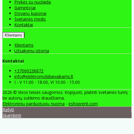
Prekės su nuolaida
Gamintojai
Dovanų kuponai
Svetainės medis
Kontaktai
Klientams
Klientams
Užsakymų istorija
Kontaktai
+37060236872
info@elektromobiliaivaikams.lt
I - V 11.00 - 18.00, VI 10.00 - 15.00
2026 © Visos teisės saugomos. Kopijuoti, platinti svetainės turinį
be autorių sutikimo draudžiama.
Elektroninių parduotuvių nuoma
-
eshoprent.com
Rašyti
Skambinti