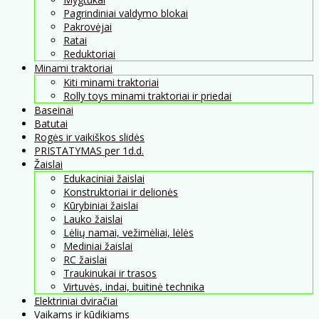
Pagrindiniai valdymo blokai
Pakrovėjai
Ratai
Reduktoriai
Minami traktoriai
Kiti minami traktoriai
Rolly toys minami traktoriai ir priedai
Baseinai
Batutai
Rogės ir vaikiškos slidės
PRISTATYMAS per 1d.d.
Žaislai
Edukaciniai žaislai
Konstruktoriai ir delionės
Kūrybiniai žaislai
Lauko žaislai
Lėlių namai, vežimėliai, lėlės
Mediniai žaislai
RC žaislai
Traukinukai ir trasos
Virtuvės, indai, buitinė technika
Elektriniai dviračiai
Vaikams ir kūdikiams