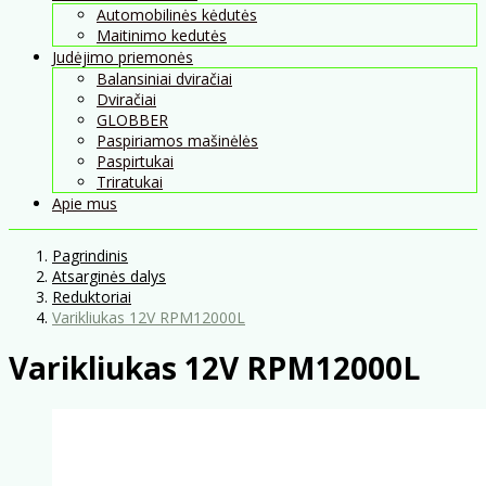
Automobilinės kėdutės
Maitinimo kedutės
Judėjimo priemonės
Balansiniai dviračiai
Dviračiai
GLOBBER
Paspiriamos mašinėlės
Paspirtukai
Triratukai
Apie mus
Pagrindinis
Atsarginės dalys
Reduktoriai
Varikliukas 12V RPM12000L
Varikliukas 12V RPM12000L