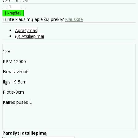
€20
su PVM
Turite klausimų apie šią prekę?
Klauskite
Aprašymas
(0) Atsiliepimai
12V
RPM 12000
Išmatavimai:
Ilgis 19,5cm
Plotis-9cm
Kairės pusės L
Parašyti atsiliepimą