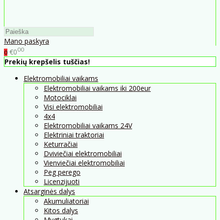
Mano paskyra
00
€0
0
Prekių krepšelis tuščias!
Elektromobiliai vaikams
Elektromobiliai vaikams iki 200eur
Motociklai
Visi elektromobiliai
4x4
Elektromobiliai vaikams 24V
Elektriniai traktoriai
Keturračiai
Dviviečiai elektromobiliai
Vienviečiai elektromobiliai
Peg perego
Licenzijuoti
Atsarginės dalys
Akumuliatoriai
Kitos dalys
Mygtukai