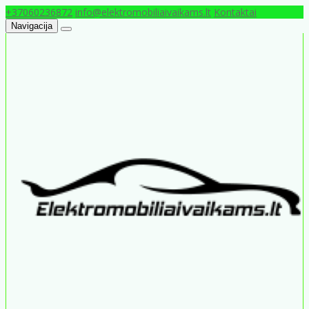
+37060236872
info@elektromobiliaivaikams.lt
Kontaktai
Navigacija