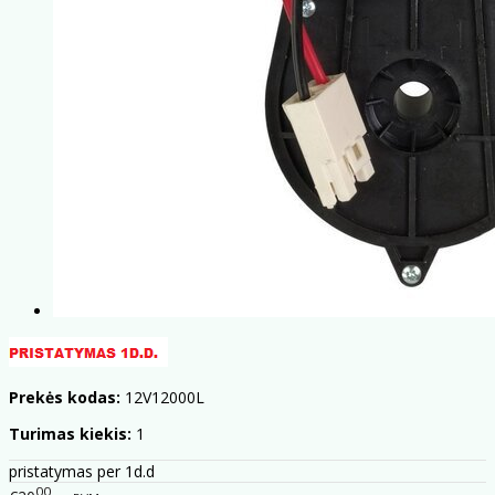
Prekės kodas:
12V12000L
Turimas kiekis:
1
pristatymas per 1d.d
00