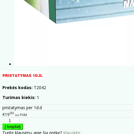
Prekės kodas:
T2042
Turimas kiekis:
1
pristatymas per 1d.d
00
€19
su PVM
Turite klausimų apie šią prekę?
Klauskite