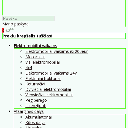
Mano paskyra
00
€0
0
Prekių krepšelis tuščias!
Elektromobiliai vaikams
Elektromobiliai vaikams iki 200eur
Motociklai
Visi elektromobiliai
4x4
Elektromobiliai vaikams 24V
Elektriniai traktoriai
Keturračiai
Dviviečiai elektromobiliai
Vienviečiai elektromobiliai
Peg perego
Licenzijuoti
Atsarginės dalys
Akumuliatoriai
Kitos dalys
Mygtukai