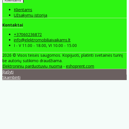
Klientams
Klientams
Užsakymų istorija
Kontaktai
+37060236872
info@elektromobiliaivaikams.lt
I - V 11.00 - 18.00, VI 10.00 - 15.00
2026 © Visos teisės saugomos. Kopijuoti, platinti svetainės turinį
be autorių sutikimo draudžiama.
Elektroninių parduotuvių nuoma
-
eshoprent.com
Rašyti
Skambinti