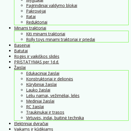
Pagrindiniai valdymo blokai
Pakrovėjai
Ratai
Reduktoriai
Minami traktoriai
Kiti minami traktoriai
Rolly toys minami traktoriai ir priedai
Baseinai
Batutai
Rogės ir vaikiškos slidės
PRISTATYMAS per 1d.d.
Žaislai
Edukaciniai žaislai
Konstruktoriai ir delionės
Kūrybiniai žaislai
Lauko žaislai
Lėlių namai, vežimėliai, lėlės
Mediniai žaislai
RC žaislai
Traukinukai ir trasos
Virtuvės, indai, buitinė technika
Elektriniai dviračiai
Vaikams ir kūdikiams