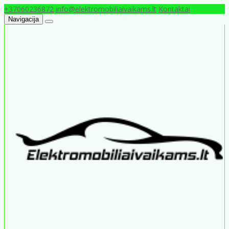
+37060236872
info@elektromobiliaivaikams.lt
Kontaktai
Navigacija