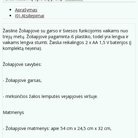
Aprašymas
(0) Atsiliepimai
Žaislinė Žoliapjovė su garso ir šviesos funkcijomis vaikams nuo
trejų metų. Žoliapjovė pagaminta iš plastiko, todėl yra lengva ir
vaikams lengva stumti. Žaislui reikalingos 2 x AA 1,5 V baterijos (į
komplektą neįeina).
Žoliapjovė savybės:
- Žoliapjovė garsas,
- mirksinčios žalios lemputės vejapjovės viršuje.
Matmenys
- Žoliapjovė matmenys: apie 54 cm x 24,5 cm x 32 cm,