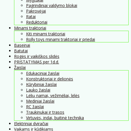
Pagrindiniai valdymo blokai
Pakrovėjai
Ratai
Reduktoriai
Minami traktoriai
Kiti minami traktoriai
Rolly toys minami traktoriai ir priedai
Baseinai
Batutai
Rogės ir vaikiškos slidės
PRISTATYMAS per 1d.d.
Žaislai
Edukaciniai žaislai
Konstruktoriai ir delionės
Kūrybiniai žaislai
Lauko žaislai
Lėlių namai, vežimėliai, lėlės
Mediniai žaislai
RC žaislai
Traukinukai ir trasos
Virtuvės, indai, buitinė technika
Elektriniai dviračiai
Vaikams ir kūdikiams