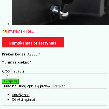
Prekės kodas:
A8803 r
Turimas kiekis:
1
00
€760
su PVM
Turite klausimų apie šią prekę?
Klauskite
Aprašymas
(0) Atsiliepimai