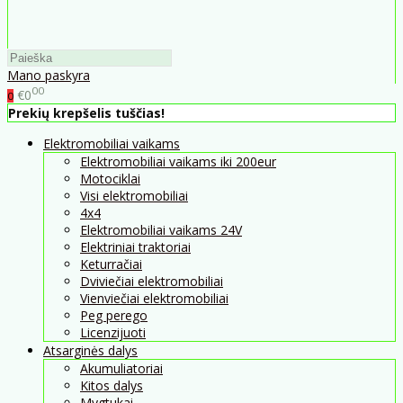
Mano paskyra
00
€0
0
Prekių krepšelis tuščias!
Elektromobiliai vaikams
Elektromobiliai vaikams iki 200eur
Motociklai
Visi elektromobiliai
4x4
Elektromobiliai vaikams 24V
Elektriniai traktoriai
Keturračiai
Dviviečiai elektromobiliai
Vienviečiai elektromobiliai
Peg perego
Licenzijuoti
Atsarginės dalys
Akumuliatoriai
Kitos dalys
Mygtukai