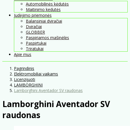
Automobilinės kėdutės
Maitinimo kedutės
Judėjimo priemonės
Balansiniai dviračiai
Dviračiai
GLOBBER
Paspiriamos mašinėlės
Paspirtukai
Triratukai
Apie mus
Pagrindinis
Elektromobiliai vaikams
Licenzijuoti
LAMBORGHINI
Lamborghini Aventador SV raudonas
Lamborghini Aventador SV
raudonas