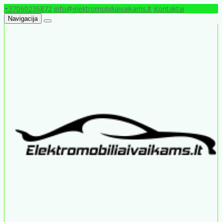
+37060236872
info@elektromobiliaivaikams.lt
Kontaktai
Navigacija