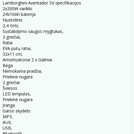
Lamborghini Aventador SV specifikacijos
2x200W variklis
24V10Ah baterija
Nuotolinis
2,4 GHz,
Sustabdymo saugos mygtukas,
3 greičiai,
Ratai
EVA putų ratai,
32x11 cm,
Amortizatoriai 2 x Galiniai
Bėga
Nemokama pradžia,
Priekinė nugara
2 greičiai
Šviesos
LED lemputės,
Priekinė nugara
Įranga
Garso skydelis
MP3,
AUX,
USB,
Bluetooth,