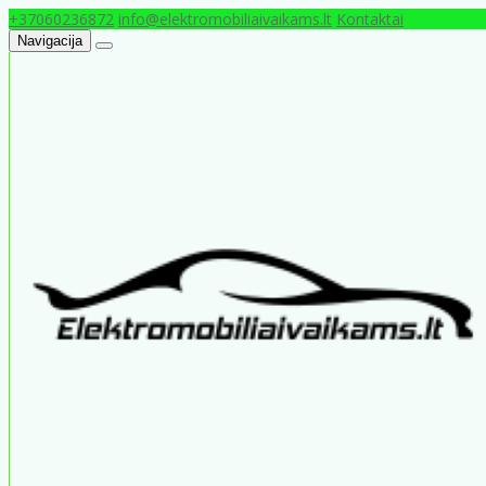
+37060236872
info@elektromobiliaivaikams.lt
Kontaktai
Navigacija