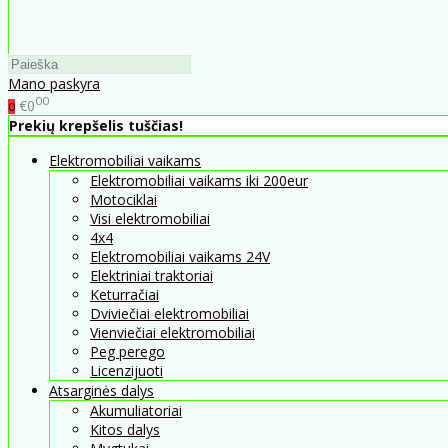
Mano paskyra
00
€0
0
Prekių krepšelis tuščias!
Elektromobiliai vaikams
Elektromobiliai vaikams iki 200eur
Motociklai
Visi elektromobiliai
4x4
Elektromobiliai vaikams 24V
Elektriniai traktoriai
Keturračiai
Dviviečiai elektromobiliai
Vienviečiai elektromobiliai
Peg perego
Licenzijuoti
Atsarginės dalys
Akumuliatoriai
Kitos dalys