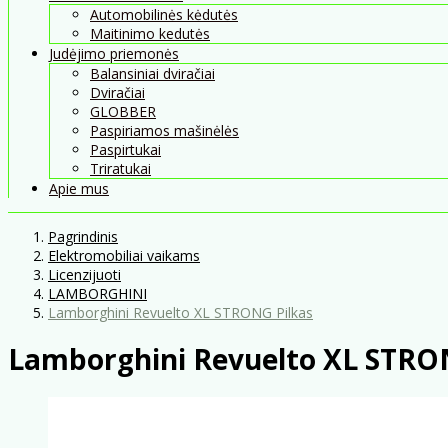
Automobilinės kėdutės
Maitinimo kedutės
Judėjimo priemonės
Balansiniai dviračiai
Dviračiai
GLOBBER
Paspiriamos mašinėlės
Paspirtukai
Triratukai
Apie mus
Pagrindinis
Elektromobiliai vaikams
Licenzijuoti
LAMBORGHINI
Lamborghini Revuelto XL STRONG Pilkas
Lamborghini Revuelto XL STRO