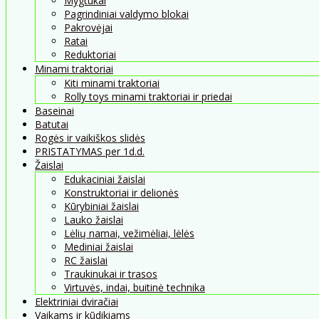
Mygtukai
Pagrindiniai valdymo blokai
Pakrovėjai
Ratai
Reduktoriai
Minami traktoriai
Kiti minami traktoriai
Rolly toys minami traktoriai ir priedai
Baseinai
Batutai
Rogės ir vaikiškos slidės
PRISTATYMAS per 1d.d.
Žaislai
Edukaciniai žaislai
Konstruktoriai ir delionės
Kūrybiniai žaislai
Lauko žaislai
Lėlių namai, vežimėliai, lėlės
Mediniai žaislai
RC žaislai
Traukinukai ir trasos
Virtuvės, indai, buitinė technika
Elektriniai dviračiai
Vaikams ir kūdikiams