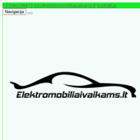
+37060236872
info@elektromobiliaivaikams.lt
Kontaktai
Navigacija