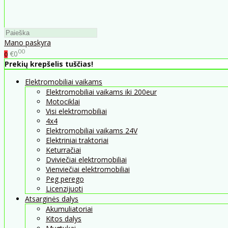
Mano paskyra
00
€0
0
Prekių krepšelis tuščias!
Elektromobiliai vaikams
Elektromobiliai vaikams iki 200eur
Motociklai
Visi elektromobiliai
4x4
Elektromobiliai vaikams 24V
Elektriniai traktoriai
Keturračiai
Dviviečiai elektromobiliai
Vienviečiai elektromobiliai
Peg perego
Licenzijuoti
Atsarginės dalys
Akumuliatoriai
Kitos dalys