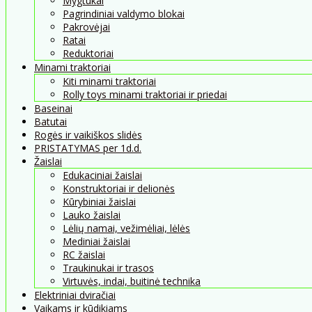
Mygtukai
Pagrindiniai valdymo blokai
Pakrovėjai
Ratai
Reduktoriai
Minami traktoriai
Kiti minami traktoriai
Rolly toys minami traktoriai ir priedai
Baseinai
Batutai
Rogės ir vaikiškos slidės
PRISTATYMAS per 1d.d.
Žaislai
Edukaciniai žaislai
Konstruktoriai ir delionės
Kūrybiniai žaislai
Lauko žaislai
Lėlių namai, vežimėliai, lėlės
Mediniai žaislai
RC žaislai
Traukinukai ir trasos
Virtuvės, indai, buitinė technika
Elektriniai dviračiai
Vaikams ir kūdikiams