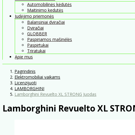
Automobilinės kėdutės
Maitinimo kedutės
Judėjimo priemonės
Balansiniai dviračiai
Dviračiai
GLOBBER
Paspiriamos mašinėlės
Paspirtukai
Triratukai
Apie mus
Pagrindinis
Elektromobiliai vaikams
Licenzijuoti
LAMBORGHINI
Lamborghini Revuelto XL STRONG Juodas
Lamborghini Revuelto XL STRO